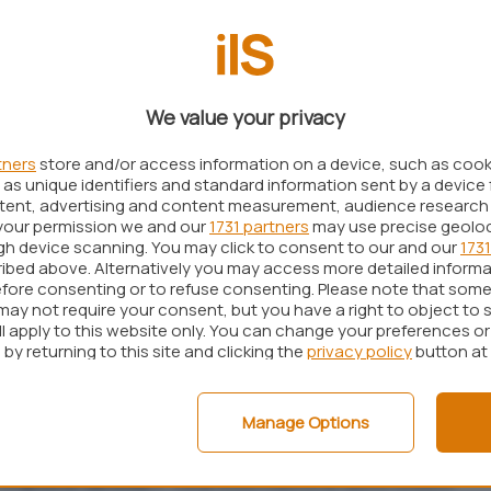
ioni sulle quali
Microsoft ha voluto porre l’accento
tutto in ambienti professionali, consente di
 sicurezza che possono mettere a rischio l’intera
We value your privacy
che i tecnici di Microsoft consigliano di utilizzare
erta una grave lacuna di sicurezza nelle
tners
store and/or access information on a device, such as coo
as unique identifiers and standard information sent by a device 
mercializzate dalla società
. Anche di recente,
ntent, advertising and content measurement, audience research
sciasse gli aggiornamenti correttivi, Microsoft ha
your permission we and our
1731 partners
may use precise geolo
ugh device scanning. You may click to consent to our and our
1731
zzo di EMET per mettersi al riparo da quei codici
ibed above. Alternatively you may access more detailed inform
 pericolose vulnerabilità individuate in Internet
fore consenting or to refuse consenting. Please note that some
may not require your consent, but you have a right to object to 
ll apply to this website only. You can change your preferences o
by returning to this site and clicking the
privacy policy
button at
ne di EMET, probabilmente la quinta, è atteso per
ne della conferenza organizzata da RSA -. A
 però, ci hanno pensato i ricercatori di
Bromium
Manage Options
ppato
codice exploit capace di annullare e
ni imposte da EMET
. La presentazione dello studio