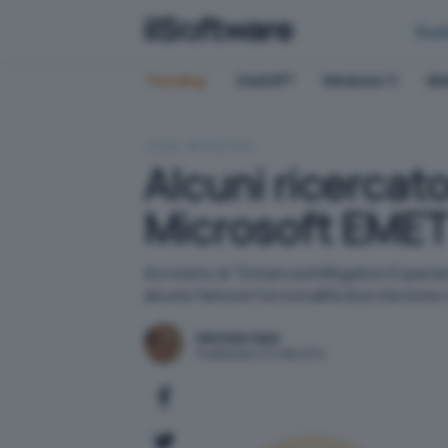
Bus
Trending:
ChatGPT
Windows 11
QN
HOME
WINDOWS
Alcuni ricercato
Microsoft EME
Acronimo di "Enhanced Mitigation Experien
alcune famose funzionalità di protezione o
Michele Nasi
Pubblicato il 24 feb 2014