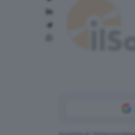
Acronimo di “
Enhanced Mitiga