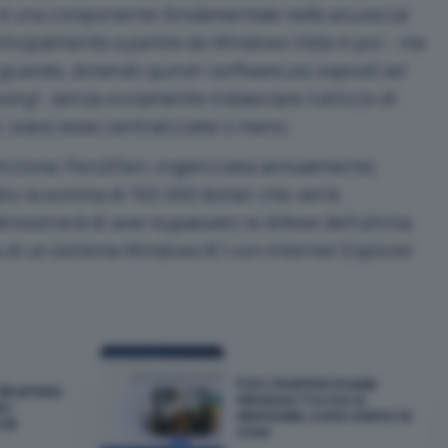
è una componente fondamentale nella sicurezza
principalmente a partire da Windows Vista in poi – ma
guardia, dotando quindi i software più esposti ad
oxing
“, senza ovviamente tralasciare l’utilizzo di
i, siano esse centralizzate o meno.
etizione
Pwn2Own
, organizzata annualmente,
lio la somma di 150.000 dollari che verrà
dimostrerà di aver bypassato le difese dell’ultima
u di un sistema Windows 8.1 con Internet Explorer
Foto OneDrive invade
GB di RAM:
Windows 11 e non si
 i
disinstalla: come stanno le
odi
cose