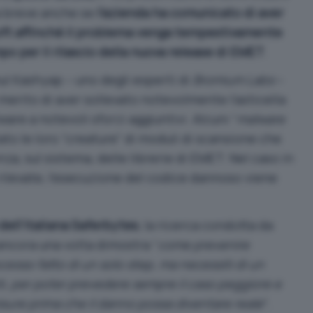
a breve anche se
l’azienda ha comunicato di aver
oft affinché il problema venga tempestivamente
o per il rilascio della nuova release di EMET
.
 Kashyap – uno degli esperti di
Bromium Labs
–
erito di aver sollevato notevolmente l’asticella
are a notevoli sforzi aggiuntivi. Alcuni “
malware
ato le loro “creature” di moduli di scansione che
za, sul sistema, delle librerie di EMET. Nel caso in
ilevate, l’esecuzione del codice dannoso viene
dell’italiana Saferbytes
, la ricerca condotta da
ancora una volta dimostra “
come prevenire
cesso fatto di un solo step, ma necessiti di un
buiti, per poter prevedere sempre il caso peggiore e
sure prima che il danno possa diventare reale
“.