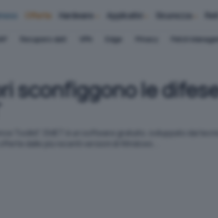
iness
Offerte
Hardware
Applicativi
Sicurezza
Ret
AP
Recupero dati
VPN
Edge
Privacy
Patch Manag
ri sconfiggono le difese
T
ce Toolkit", EMET è un software gratuito, sviluppato dai tecn
fferte dalle più recenti versioni di Windows...