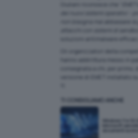
Giuliani riconosce che “
EMET 
dei nuovi sistemi operativi – 
non bisogna mai abbassare la 
attacchi con sistemi di sandb
soluzioni antimalware efficac
Gli organizzatori della comp
hanno addirittura messo in pa
consegnata a chi, per primo, 
versione di EMET installato s
11.
TI CONSIGLIAMO ANCHE
Windows 11 e 32 
Microsoft cancella
documenti scom