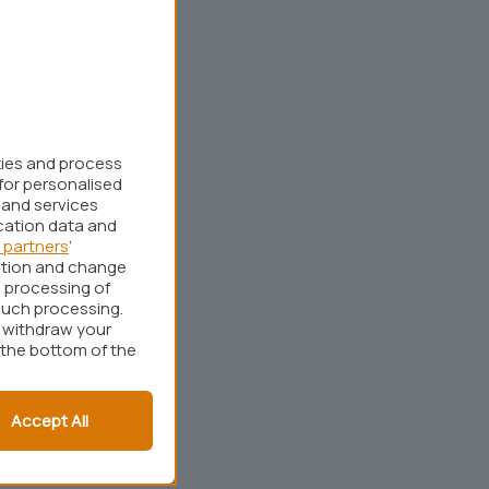
kies and process
for personalised
 and services
cation data and
 partners
’
ation and change
 processing of
such processing.
r withdraw your
 the bottom of the
Accept All