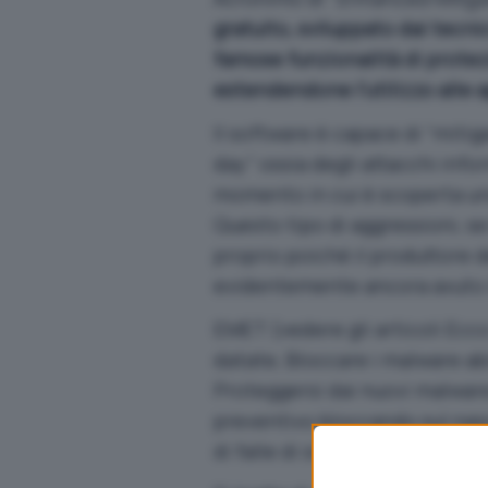
gratuito, sviluppato dai tecn
famose funzionalità di protez
estendendone l’utilizzo alle a
Il software è capace di “mitig
day” ossia degli attacchi info
momento in cui è scoperta una
Questo tipo di aggressioni, s
proprio poiché il produttore d
evidentemente ancora avuto il
EMET (vedere gli articoli
Ecco
datate
,
Bloccare i malware ab
Proteggersi dai nuovi malware
preventivo bloccando sul nasc
di falle di sicurezza presenti 