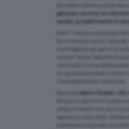
dovrebbe essere pubblicata 
già preso accordi con Micros
sanato, probabilmente in temp
EMET, osserva comunque Rahul
ha comunque avuto il grande m
costringendo gli autori di malw
writers
” hanno addirittura dot
vanno alla ricerca delle presen
cui queste dovessero essere r
immediatamente interrotta.
Secondo
Marco Giuliani, CEO 
Bromium Labs
non è l’unica e 
attacchi exploit non sia un pro
approccio a più livelli, distri
predisporre le giuste contromi