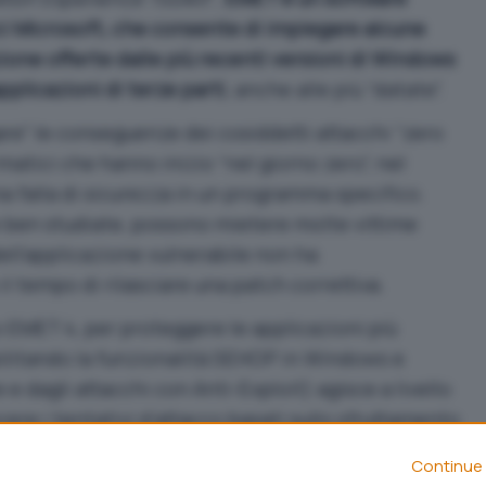
ici Microsoft, che consente di impiegare alcune
ione offerte dalle più recenti versioni di Windows
pplicazioni di terze parti
, anche alle più “datate”.
are” le conseguenze dei cosiddetti attacchi “zero
rmatici che hanno inizio “nel giorno zero”, nel
 falla di sicurezza in un programma specifico.
e ben studiate, possono mietere molte vittime
ell’applicazione vulnerabile non ha
 tempo di rilasciare una patch correttiva.
 EMET 4, per proteggere le applicazioni più
ilitando la funzionalità SEHOP in Windows
e
 e dagli attacchi con Anti-Exploit
) agisce a livello
ere i tentativi d’attacco basati sullo sfruttamento
nei vari software.
Continue 