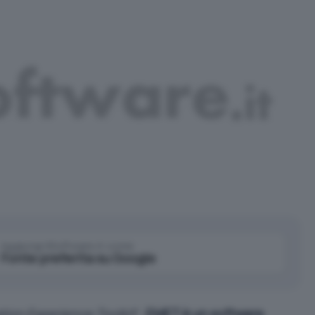
Aggiungi IlSoftware.it come
Fonte preferita su Google
tion Experience Toolkit
“,
EMET è un software