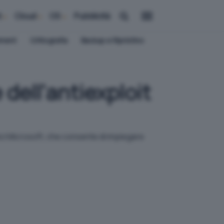
i
Cloud
OS
Pubblicità
ement
Crittografia
Backup e Ripristino
 dell'antiexploit
ici Microsoft, che consente di impiegare