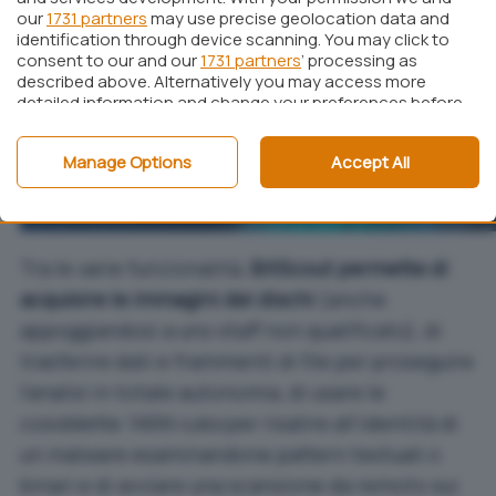
our
1731 partners
may use precise geolocation data and
identification through device scanning. You may click to
consent to our and our
1731 partners
’ processing as
described above. Alternatively you may access more
detailed information and change your preferences before
consenting or to refuse consenting. Please note that
some processing of your personal data may not require
Manage Options
Accept All
your consent, but you have a right to object to such
processing. Your preferences will apply to this website only.
You can change your preferences or withdraw your
consent at any time by returning to this site and clicking
the
privacy policy
button at the bottom of the webpage.
Tra le varie funzionalità,
BitScout permette di
acquisire le immagini dei dischi
(anche
appoggiandosi a uno staff non qualificato), di
trasferire dati e frammenti di file per proseguire
l’analisi in totale autonomia, di usare le
cosiddette
YARA rules
per risalire all’identità di
un malware esaminandone pattern testuali o
binari e di avviare una scansione da remoto sui