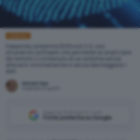
Kaspersky
Kaspersky presenta BitScout 2.0, uno
strumento software che permette di analizzare
da remoto il contenuto di un sistema senza
alterarlo minimamente e senza danneggiare i
dati.
Michele Nasi
Pubblicato il 6 lug 2017
Aggiungi IlSoftware.it come
Fonte preferita su Google