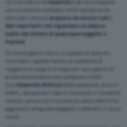
Un ricercatore di
Kaspersky
Lab ha sviluppato
uno strumento software molto semplice da
utilizzare che può
acquisire da remoto tutti i
dati importanti che riguardano un attacco
subìto dai sistemi di qualunque soggetto o
impresa
.
Gli investigatori che si occupano di attacchi
informatici spesso hanno la necessità di
viaggiare in lungo e in largo per raccogliere le
prove direttamente dai computer infetti.
Con
Kaspersky BitScout 2.0
è possibile, d’ora in
avanti, recuperare i dati d’interesse in modalità
remota, senza che il contenuto delle macchine
aggredite venga danneggiato o alterato in alcun
modo.