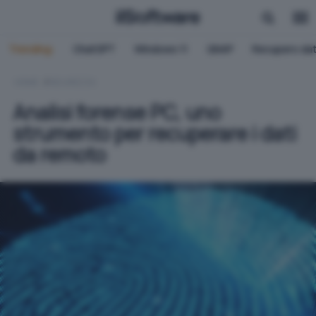
Trending:
ChatGPT
Windows 11
QNAP
Recupero dat
HOME
SICUREZZA
Analisi forense PC, uno
strumento per recuperare i dati
da remoto