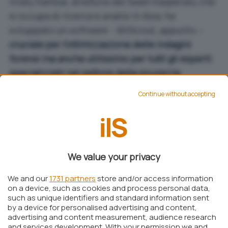
Vitaly Kamluk, direttore del team Kaspersky che
si occupa di ricerca e analisi in Asia, ha
sviluppato un software – BitScout, appunto –
cruciale per l’ottimizzazione delle indagini
forensi ma anche utilissimo per tutti gli esperti
specializzati nel settore della sicurezza
informatica
.
Continue without accepting
We value your privacy
We and our
1731 partners
store and/or access information
on a device, such as cookies and process personal data,
such as unique identifiers and standard information sent
by a device for personalised advertising and content,
advertising and content measurement, audience research
and services development. With your permission we and