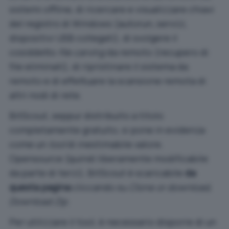
sistemi offline, di ricercare e visualizzare chiavi
del registro di Windows (autorun, servizi,
dispositivi USB collegati), di svolgere il
cosiddetto
file carving
da remoto (recupero di
file eliminati), di ripristinare il sistema da
remoto e di effettuare la scansione remota di
altri nodi di rete.
BitScout, seppur distribuito a titolo
completamente gratuito, si pone in evidenza
come un
tool
di inestimabile valore.
Opensource (quindi liberamente modificabile
da parte di terzi), BitScout è scaricabile
da
questa pagina
cliccando su
Clone or download,
Download Zip
.
Per utilizzare il tool, è necessario disporre di un