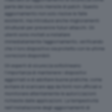
parte del suo ciclo mensile di patch. Questo
aggiornamento non solo risolve le falle
esistenti, ma introduce anche miglioramenti
strutturali per prevenire futuri attacchi. Gli
utenti sono invitati a installare
immediatamente l’aggiornamento, verificando
che il loro dispositivo sia protetto con le ultime
correzioni disponibili.
Gli esperti di sicurezza sottolineano
l’importanza di mantenere i dispositivi
aggiornati e di adottare buone pratiche, come
evitare di scaricare app da fonti non ufficiali e
monitorare attentamente le autorizzazioni
richieste dalle applicazioni. La tempestività
nell’installazione degli aggiornamenti di