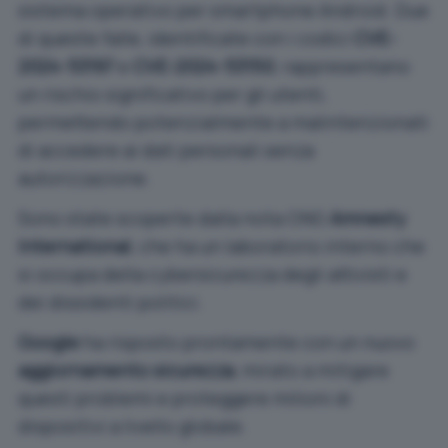
sistema operativo per smartphone Android. Due
di queste falle, identificate con i codici
CVE-
2024-53197
e
CVE-2024-53150
, rappresentano
un rischio significativo per gli utenti,
permettendo potenzialmente a malintenzionati
di accedere ai dati personali senza
autorizzazione.
Sono state scoperte dalla nota ONG
Amnesty
International
, che ha un laboratorio interno che
si occupa della cybersicurezza degli attivisti e
dei dissidenti politici.
Google
ha risposto prontamente con un nuovo
aggiornamento sicurezza
, mirato a mitigare
questi problemi e proteggere milioni di
dispositivi a livello globale.