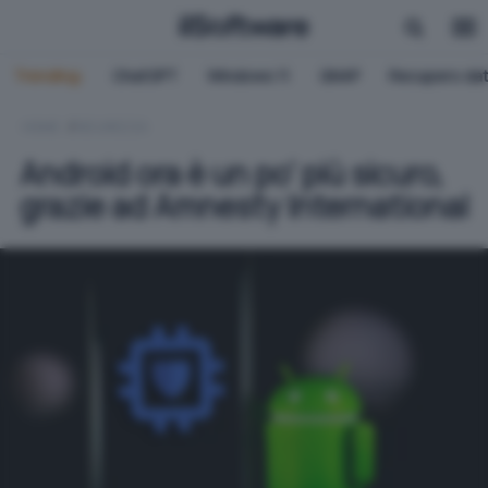
Trending:
ChatGPT
Windows 11
QNAP
Recupero dat
HOME
SICUREZZA
Android ora è un po’ più sicuro,
grazie ad Amnesty International