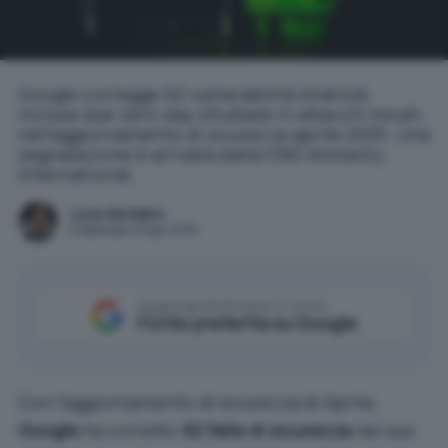
Google corregge 62 vulnerabilità Android,
incluse due zero-day sfruttate in attacchi mirati,
nell'aggiornamento di sicurezza aprile 2025. Una
segnalazione è arrivata dalla ONG Amnesty
International
Luca Giordano
Pubblicato il 9 apr 2025
Aggiungi IlSoftware.it come
Fonte preferita su Google
Con l’aggiornamento di sicurezza di Aprile,
Google
ha corretto
62 falle di sicurezza
nel suo