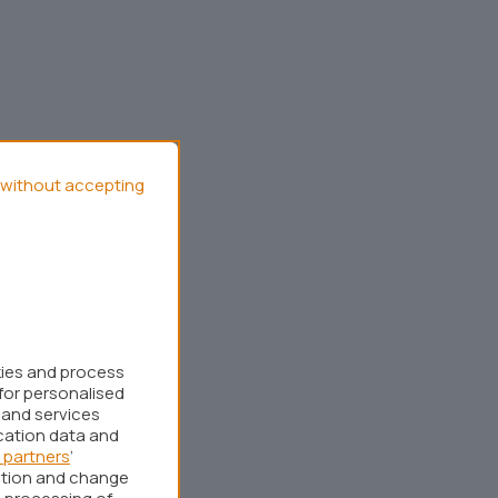
without accepting
kies and process
for personalised
 and services
cation data and
 partners
’
ation and change