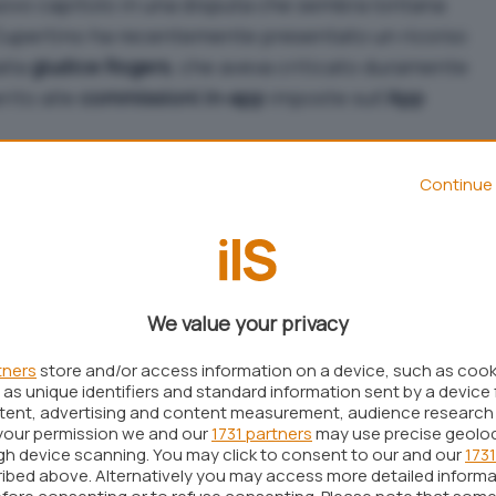
uovo capitolo in una disputa che sembra lontana
i Cupertino ha recentemente presentato un ricorso
alla
giudice Rogers
, che aveva criticato duramente
rito alle
commissioni in-app
imposte sull’
App
2021, ruota attorno alle accuse secondo cui Apple
Continue 
oni del tribunale, implementando
strategie
gere una fonte di ricavi contestata. Secondo il
rs, le modifiche apportate da Apple per
to alternativi non sono state sufficienti.
We value your privacy
azioni dell’azienda come una “
grave
nza del tribunale, sottolineando che le pratiche di
tners
store and/or access information on a device, such as coo
as unique identifiers and standard information sent by a device 
ere le decisioni legali precedenti. Questa accusa
ntent, advertising and content measurement, audience research
ù ampio di critiche da parte di sviluppatori come
your permission we and our
1731 partners
may use precise geolo
ugh device scanning. You may click to consent to our and our
1731
 le commissioni dell’App Store un abuso di
ibed above. Alternatively you may access more detailed inform