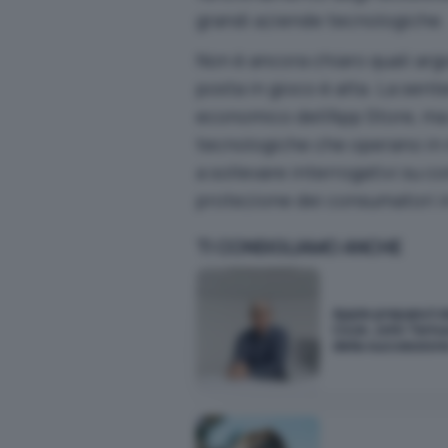
grandi aziende tecnologiche.
Non è ancora chiaro quali arg
posta in gioco è alta. La sen
economico dell’App Store, ma
tecnologiche che operano in m
a sollevare interrogativi su 
protezione dei consumatori i
TI CONSIGLIAMO ANCHE
Apple prepara il 
Cook: John Ternu
della succession