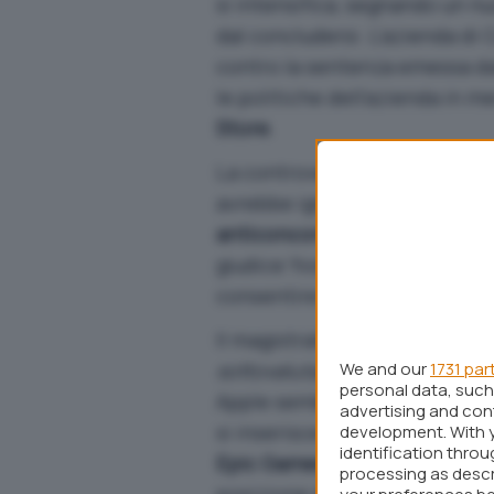
si intensifica, segnando un n
dal concludersi. L’azienda d
contro la sentenza emessa d
le politiche dell’azienda in me
Store
.
La controversia, iniziata nel 
avrebbe ignorato le ingiunzi
anticoncorrenziali
per proteg
giudice Yvonne Gonzalez Roge
consentire sistemi di pagamen
Il magistrato ha descritto le 
sottovalutazione
We and our
” della pazie
1731 par
personal data, such 
Apple sembrano mirate a elud
advertising and co
si inserisce in un contesto pi
development. With 
identification thro
Epic Games
, che considerano
processing as descr