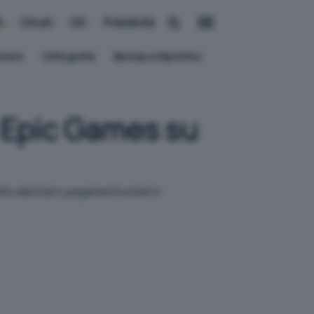
i
Cloud
OS
Pubblicità
ement
Crittografia
Backup e Ripristino
n Epic Games su
tify adottano pagamenti esterni.