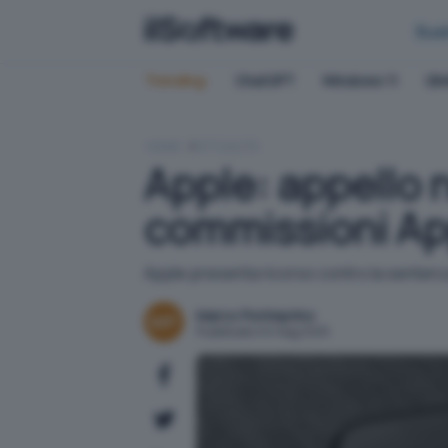
Bus
Trending:
ChatGPT
Windows 11
QN
HOME
ATTUALITÀ
Apple: appello 
commissioni Ap
Apple presenta ricorso contro la sentenza
Marco Ponteprino
Pubblicato il 6 mag 2025