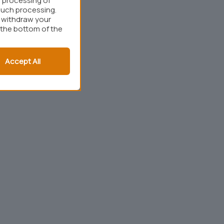
 processing of
such processing.
r withdraw your
 the bottom of the
Accept All