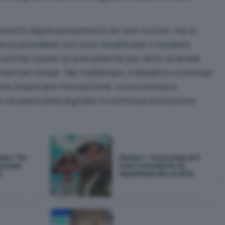
omenti Apple presenterà nel suo ricorso, ma la
tenza potrebbe non solo modificare il modello
 anche creare un precedente per altre aziende
ercati chiusi. Nel frattempo, il dibattito continua
come bilanciare innovazione, concorrenza e
n un panorama digitale in continua evoluzione.
dopo Tim
Disney+, i nuovi piani di 6
s parla
mesi consentono di
e
risparmiare fino al 25%