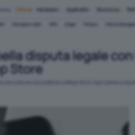
iness
Offerte
Hardware
Applicativi
Sicurezza
Ret
AP
Recupero dati
VPN
Edge
Privacy
Patch Manag
nella disputa legale co
p Store
 che critica le sue politiche sull'App Store. Epic Games e Spo