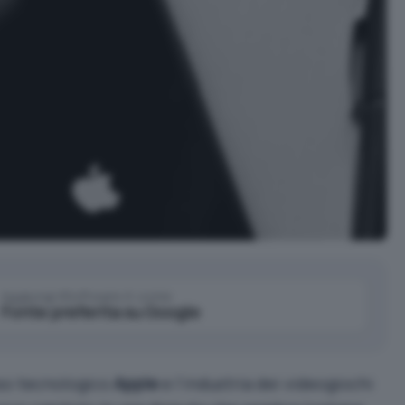
Aggiungi IlSoftware.it come
Fonte preferita su Google
osso tecnologico
Apple
e l’industria dei videogiochi