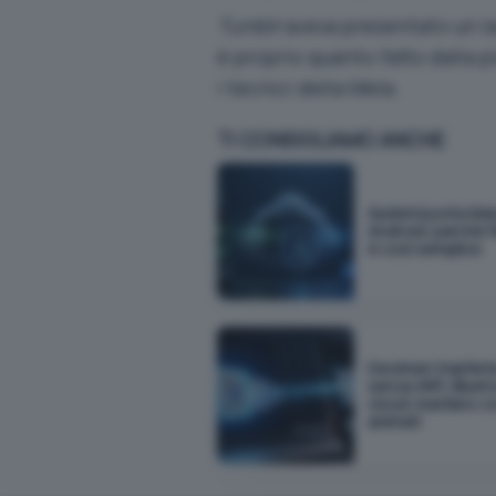
Tumblr
aveva presentato un lav
è proprio quanto fatto dalla p
i tecnici della Mela.
TI CONSIGLIAMO ANCHE
Sunbird porta iM
Android: perché f
è così semplice
Decimen trasferis
senza WiFi, Bluet
cloud: bastano c
animati