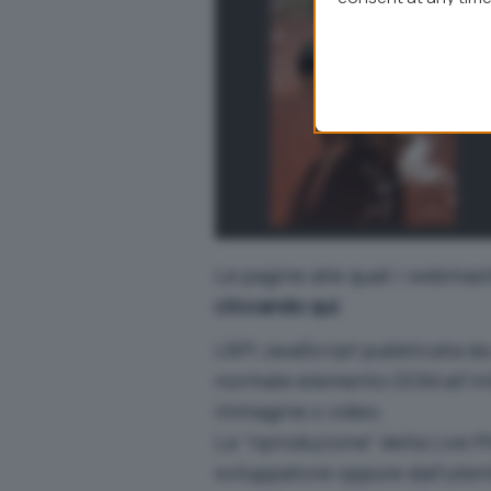
webpage.
Le pagine alle quali i webmas
cliccando qui
.
L’API JavaScript pubblicata d
normale elemento DOM all’in
immagine o video.
La “riproduzione” della Live P
sviluppatore oppure dall’uten