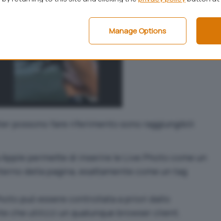
Manage Options
ter possono fare riferimento sono raggiungibili
a Apple permette di inserire le Live Photo come un
terno della pagina, esattamente come un tag
hoto può essere controllata a priori dallo
te che utilizzi un qualunque browser client.