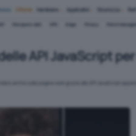
iness
Offerte
Hardware
Applicativi
Sicurezza
Ret
AP
Recupero dati
VPN
Edge
Privacy
Patch Manag
delle API JavaScript per
ndare anche sulle pagine web grazie alle API JavaScript appena