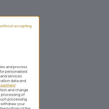
without accepting
kies and process
for personalised
 and services
cation data and
 partners
’
ation and change
 processing of
such processing.
r withdraw your
 the bottom of the