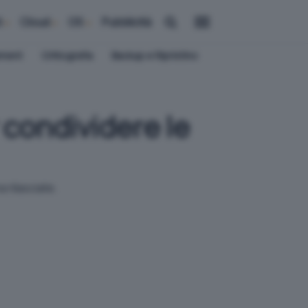
i
Cloud
OS
Pubblicità
ement
Crittografia
Backup e Ripristino
 condividere le
 rilasciate.