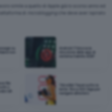
oro simile a quello di Apple già lo scorso anno ed
iattaforma di
microblogging
che deve aver ispirato
essage su
Android 17 blocca la
idarsi non
rimozione delle app di
sistema tramite ADB?
ce file
TIM eSIM Travel sotto la
ooth o
lente: fino a 300 Giga per
odici QR
navigare all'estero