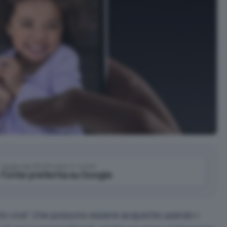
Aggiungi IlSoftware.it come
Fonte preferita su Google
to vive” che possono essere acquisite usando i