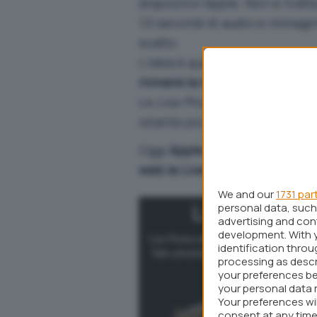
dispositivi Apple. Non si trat
1,5 secondi di audio e immag
scatto.
L’idea è quella di creare
compo
rivivere la magia di un mome
Le
Live Photo
di Apple sono qu
istante più che una scena “di 
Oggi
Apple ha rilasciato le API
web le Live Photo
.
We and our
1731 par
personal data, such 
advertising and co
development. With 
identification thro
processing as descr
your preferences be
your personal data 
Your preferences wi
consent at any time 