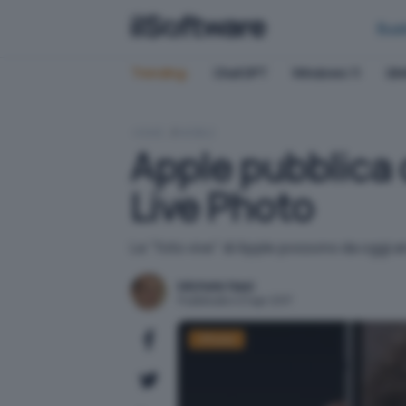
Bus
Trending:
ChatGPT
Windows 11
QN
HOME
MOBILE
Apple pubblica 
Live Photo
Le "foto vive" di Apple possono da oggi a
Michele Nasi
Pubblicato il 21 apr 2017
iPhone