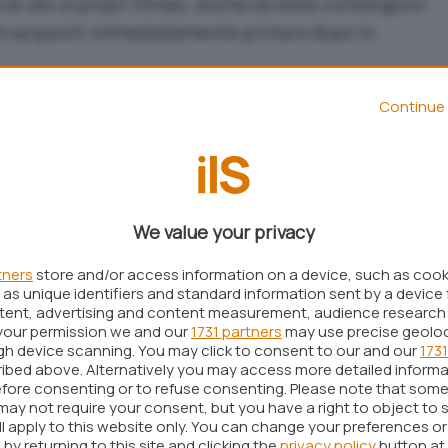
ta di veri e propri filmati, anche se esse contengono
ini acquisiti immediatamente prima e dopo lo
sizioni artistiche che possano ritrarre e far
Continue 
nto
.
indi eccellenti per catturare l’atmosfera di un
azione”.
 JavaScript ufficiali per portare e visualizzare sul
We value your privacy
tners
store and/or access information on a device, such as coo
as unique identifiers and standard information sent by a device 
ntent, advertising and content measurement, audience research
your permission we and our
1731 partners
may use precise geolo
ugh device scanning. You may click to consent to our and our
1731
ibed above. Alternatively you may access more detailed inform
fore consenting or to refuse consenting. Please note that some
may not require your consent, but you have a right to object to 
ll apply to this website only. You can change your preferences o
by returning to this site and clicking the
privacy policy
button at