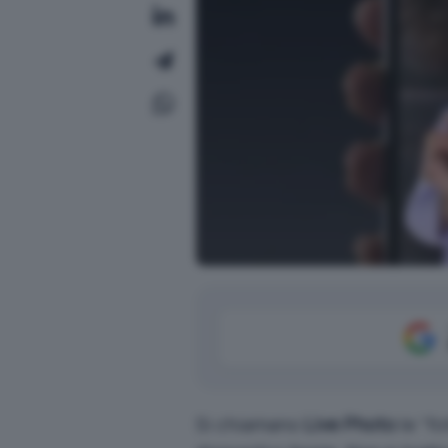
Si chiamano
Live Photo
le “fo