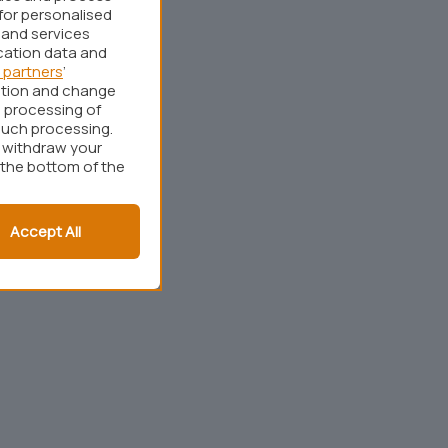
for personalised
 and services
cation data and
 partners
’
ation and change
 processing of
such processing.
r withdraw your
 the bottom of the
Accept All