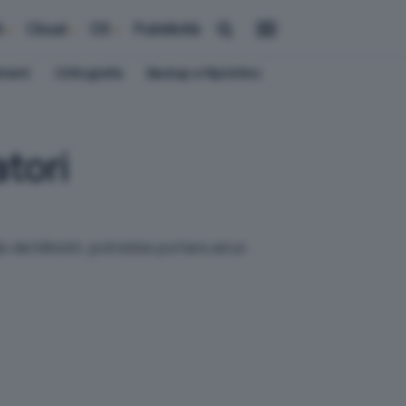
i
Cloud
OS
Pubblicità
ement
Crittografia
Backup e Ripristino
atori
 dei Ministri, potrebbe portare ad un