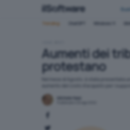
Bus
Trending:
ChatGPT
Windows 11
QN
HOME
RETI
Aumenti dei trib
protestano
Nel mese di Agosto, è stata presentata un
aumento del costo d'acquisto per i suppor
Michele Nasi
Pubblicato il 26 ago 2002