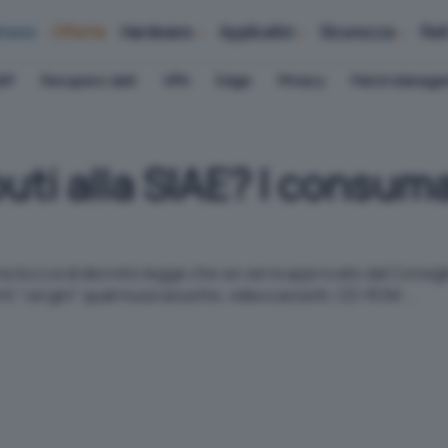
iness
Offerte
Hardware
Applicativi
Sicurezza
Ret
AP
Recupero dati
VPN
Edge
Privacy
Patch Manag
uti alla SIAE? I consum
a bozza di decreto legge che se verrà approvato dal Consiglio
ti "vergini" quali musicassette, videocassetti, CD-ROM ...