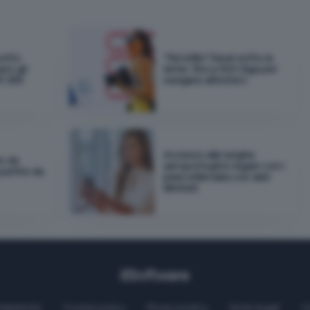
sotto
TIM eSIM Travel sotto la
ano gli
lente: fino a 300 Giga per
t 365
navigare all'estero
Accesso alle lunghe
io da
aeroportuali in regalo con i
 partire da
piani eSIM Saily con dati
illimitati
Pubblicità
Cookie policy
Privacy policy
Note legali
C