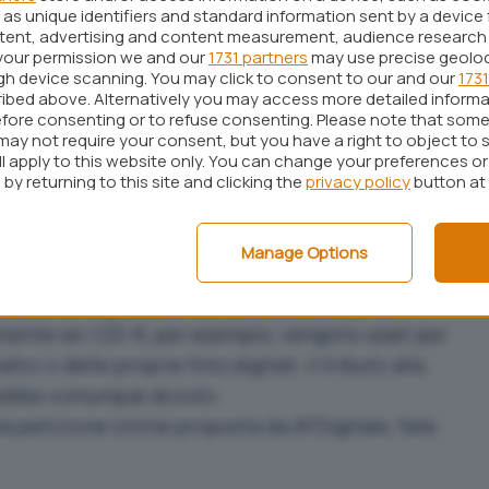
as unique identifiers and standard information sent by a device 
inistri, potrebbe portare ad un aumento del costo
ntent, advertising and content measurement, audience research
rgini” quali musicassette, videocassetti, CD-ROM
your permission we and our
1731 partners
may use precise geolo
ugh device scanning. You may click to consent to our and our
1731
ibed above. Alternatively you may access more detailed inform
tiva europea che, tra le altre cose, dà luogo ad un
fore consenting or to refuse consenting. Please note that some
may not require your consent, but you have a right to object to 
 SIAE sui supporti analogici e digitali audio, video
ll apply to this website only. You can change your preferences o
by returning to this site and clicking the
privacy policy
button at
ico di preparare una
petizione online
contro il
ra poche settimane un CD-R potrebbe costare
Manage Options
ssetta 3,5 euro e potrebbe essere inserito un
arecchi di registrazione, hard disk compresi.” In
mente se i CD-R, per esempio, vengono usati per
tici o delle proprie foto digitali: il tributo alla
sarebbe comunque dovuto.
la petizione online proposta da AFDigitale, fate