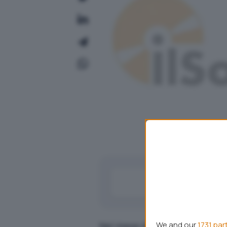
We and our
1731 par
Nel mese di Agosto, è stata p