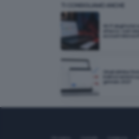
TI CONSIGLIAMO ANCHE
Wi-Fi degli hotel 
attacco: così rub
account Microsof
Gmail elimina l'inv
indirizzi esterni a
gennaio 2027
Chi siamo
Contatti
Collabora