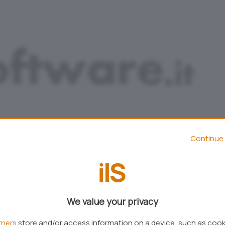
Continue 
Aggiungi IlSoftware.it come
Fonte preferita su Google
We value your privacy
tners
store and/or access information on a device, such as coo
resentata una bozza di decreto legge che se verrà