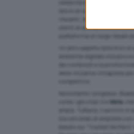
celebrità e giornalisti. Quest
lancio di nuove funzioni che i
rilevanti. Ad esempio, il sist
utenti di accedere a contenut
piattaforma un luogo ideale p
Un altro aspetto distintivo di
ambiente digitale inclusivo e s
dei contenuti e la promozione
delle iniziative intraprese pe
competitivo.
Nonostante i progressi, Blues
come i già citati X e
Meta
, ch
ampia. Tuttavia, il servizio i
sta cercando di ampliare con 
basato sui “Trusted Verifier