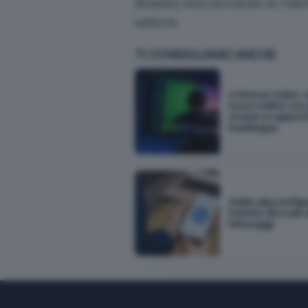
Bluesky stia cercando di ridef
settore.
TI CONSIGLIAMO ANCHE
X rinnova i video: a
nuovo editor con
screen e suppor
multilingua
Addio alla config
tramite QR code 
Messaggi