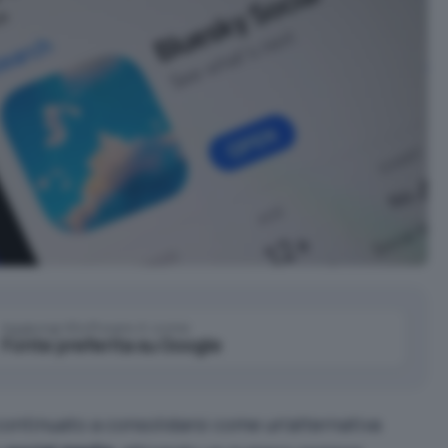
Aggiungi IlSoftware.it come
Fonte preferita su Google
ontinuato a consolidarsi come un’alternativa