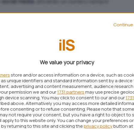
i
social media
, attirando un numero sempre
rata un rivale diretto di
X
, si distingue per il suo
Continue 
novativo. Tra le sue caratteristiche principali
alizzare i feed, offrendo agli utenti un’esperienza
rumenti come
Discover feed
e
Starter Pack
.
rezzate è l’introduzione di un sistema di
verifica
We value your privacy
re piattaforme, Bluesky punta su un metodo di
 “Trusted Verifiers”. Questo approccio mira a
tners
store and/or access information on a device, such as coo
as unique identifiers and standard information sent by a device 
enticità dei profili, riducendo il rischio di
ntent, advertising and content measurement, audience research
i. Gli utenti verificati ricevono un
badge blu
,
your permission we and our
1731 partners
may use precise geolo
ugh device scanning. You may click to consent to our and our
1731
parenza.
ibed above. Alternatively you may access more detailed inform
fore consenting or to refuse consenting. Please note that some
Bluesky fa un deciso salto di qualità
may not require your consent, but you have a right to object to 
ll apply to this website only. You can change your preferences o
by returning to this site and clicking the
privacy policy
button at
irato personalità di rilievo, inclusi politici,