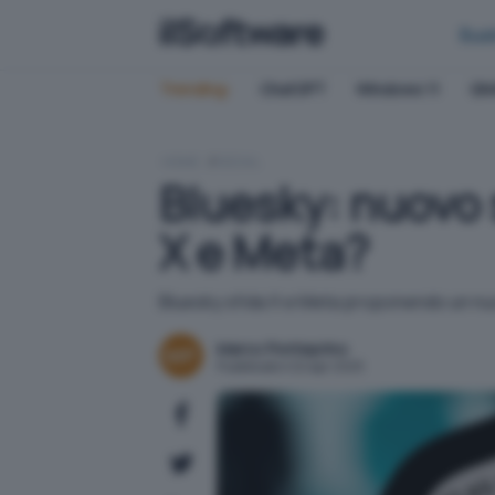
Bus
Trending:
ChatGPT
Windows 11
QN
HOME
SOCIAL
Bluesky: nuovo s
X e Meta?
Bluesky sfida X e Meta proponendo un nuov
Marco Ponteprino
Pubblicato il 22 apr 2025