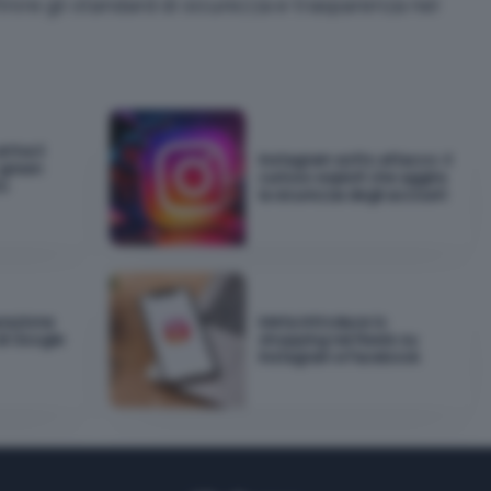
inire gli standard di sicurezza e trasparenza nel
rriva il
Instagram sotto attacco: il
 green
curioso exploit che aggira
to
la sicurezza degli account
urazione
Meta introduce lo
di Google
shopping nei Reels su
Instagram e Facebook