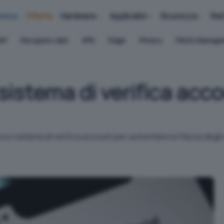
iness
Offerte
Hardware
Applicativi
Sicurezza
Ret
AP
Recupero dati
VPN
Edge
Privacy
Patch Manag
istema di verifica acco
o sistema di verifica account per aumentare la fiducia degli