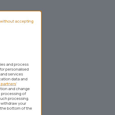
without accepting
kies and process
for personalised
 and services
cation data and
 partners
’
ation and change
 processing of
such processing.
r withdraw your
 the bottom of the