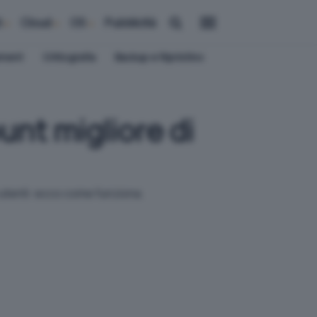
i
Cloud
OS
Pubblicità
ement
Crittografia
Backup e Ripristino
unt migliore di
 utenti: ecco come funziona.