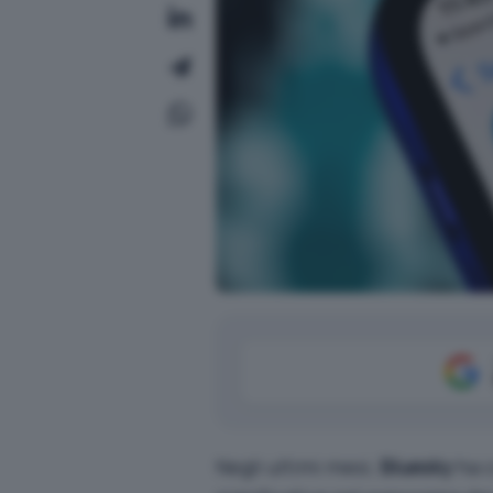
Negli ultimi mesi,
Bluesky
ha c