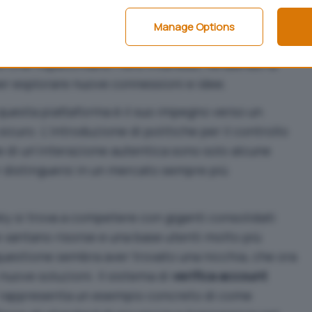
a crescita è stata ulteriormente alimentata dal
ncentivano l’interazione e la scoperta di contenuti
Manage Options
ema di
feed algoritmici personalizzati
consente agli
i che rispecchiano i loro interessi, rendendo la
er esplorare nuove connessioni e idee.
 questa piattaforma è il suo impegno verso un
icuro. L’introduzione di politiche per il controllo
 di un’interazione autentica sono solo alcune
r distinguersi in un mercato sempre più
ky si trova a competere con giganti consolidati
e vantano risorse e una base utenti molto più
n questione sembra aver trovato una nicchia, che ora
nuove soluzioni. Il sistema di
verifica account
s” rappresenta un esempio concreto di come