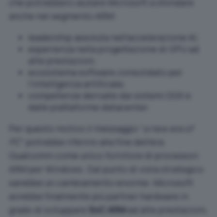
che potrebbero aiutare Microsoft a sfondare
anche nel segmento ARM:
leadership assoluta nell’accelerazione AI;
esperienza nella progettazione di GPU ad
alte prestazioni;
ecosistema software consolidato per
l’intelligenza artificiale;
competenze derivate dai sistemi DGX e
dalle piattaforme datacenter.
Per questo motivo il messaggio “
a new era of
PC
” potrebbe riferirsi alla fine dell’era
Qualcomm come unico fornitore di processori
ARM per Windows. Dal punto di vista strategico
sarebbe un cambiamento enorme: Microsoft
avrebbe finalmente più partner hardware in
grado di sviluppare
SoC ARM
ad alte prestazioni,