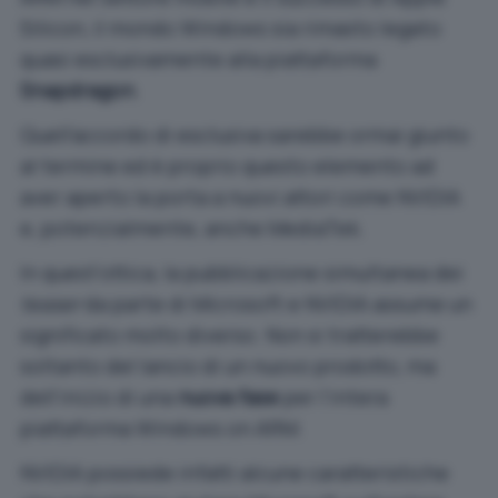
Silicon, il mondo Windows sia rimasto legato
quasi esclusivamente alla piattaforma
Snapdragon
.
Quell’accordo di esclusiva sarebbe ormai giunto
al termine ed è proprio questo elemento ad
aver aperto la porta a nuovi attori come NVIDIA
e, potenzialmente, anche MediaTek.
In quest’ottica, la pubblicazione simultanea dei
teaser
da parte di Microsoft e NVIDIA assume un
significato molto diverso. Non si tratterebbe
soltanto del lancio di un nuovo prodotto, ma
dell’inizio di una
nuova fase
per l’intera
piattaforma Windows on ARM.
NVIDIA possiede infatti alcune caratteristiche