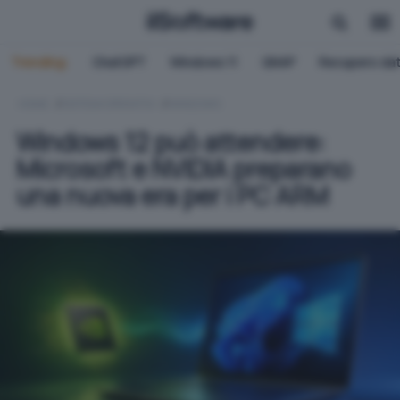
Trending:
ChatGPT
Windows 11
QNAP
Recupero dat
HOME
SISTEMI OPERATIVI
WINDOWS
Windows 12 può attendere:
Microsoft e NVIDIA preparano
una nuova era per i PC ARM