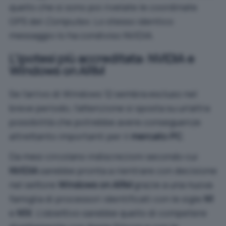
quello che si sono poi rivelate le coordinate
GPS del
Computex
. Lo stesso
identico
messaggio lo ha condiviso NVIDIA
.
L’ipotesi più accreditata: NVIDIA e
Windows on ARM
Se l’arrivo di Windows 12 sembra escluso nel
breve periodo, l’attenzione si sposta su un’altra
possibilità che potrebbe avere conseguenze
altrettanto importanti per il
mercato PC
.
Da mesi circolano indiscrezioni secondo cui
NVIDIA
sarebbe pronta a rientrare con decisione
nel settore
Windows on ARM
grazie a una nuova
famiglia di processori identificati con le sigle
N1
e
N1X
. L’obiettivo sarebbe quello di competere