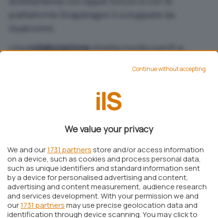
direttamente con Apple Silicon e con le
piattaforme Snapdragon X sviluppate da
Qualcomm.
Una
collaborazione
stretta tra Microsoft e
NVIDIA avrebbe una logica industriale molto
Continue without accepting
forte: la società guidata da Satya Nadella è
infatti alla ricerca di piattaforme sempre più
ottimizzate per l’esecuzione locale dei modelli
di intelligenza artificiale, mentre NVIDIA
We value your privacy
dispone dell’esperienza necessaria per
integrare CPU, GPU e acceleratori AI in un’unica
We and our
1731 partners
store and/or access information
soluzione altamente efficiente.
on a device, such as cookies and process personal data,
such as unique identifiers and standard information sent
Non è quindi escluso che i messaggi criptici di
by a device for personalised advertising and content,
advertising and content measurement, audience research
queste ore anticipino proprio il
debutto
dei
and services development. With your permission we and
nuovi
chip NVIDIA
di derivazione ARM e,
our
1731 partners
may use precise geolocation data and
identification through device scanning. You may click to
potenzialmente, di una nuova generazione di