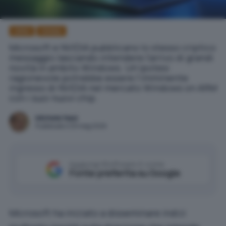
ARM
NVidia
Microsoft e NVIDIA pubblicano lo stesso criptico
messaggio lasciando intendere l'arrivo di grandi
novità in ambito Windows. Un'ipotesi
ragionevole potrebbe essere l'imminente
ingresso di NVIDIA nel mercato Windows on ARM
con i suoi nuovi chip.
Michele Nasi
Pubblicato il 29 mag 2026
Aggiungi IlSoftware.it come
Fonte preferita su Google
Microsoft ha iniziato a disseminare indizi