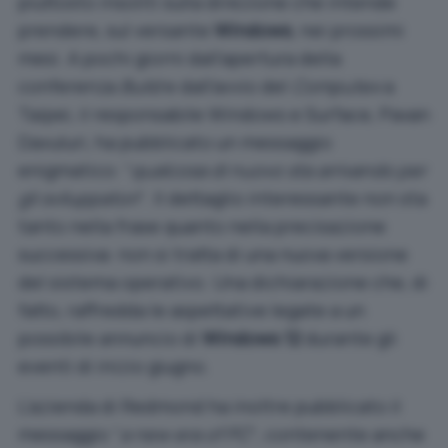
piuttosto insoliti sulla direzione che intende
prendere, sul versante
Windows
, nei prossimi
mesi. A pochi giorni dall’apertura della
conferenza
Build
e dall’avvio del
Computex
a
Taipei, il responsabile Windows e Surface, Pavan
Davuluri, ha pubblicato un messaggio
enigmatico: “
qualcosa di nuovo sta arrivando per
gli sviluppatori
“. Il dettaglio interessante non sta
tanto nella frase quanto nella precisazione
successiva: non si tratta di una nuova versione
del sistema operativo. Una dichiarazione che, di
fatto, raffredda le aspettative legate a un
possibile annuncio di
Windows 12
durante gli
eventi di inizio giugno.
L’azienda di Redmond ha inoltre pubblicato il
messaggio “
a new era of PC
“, contenente anche