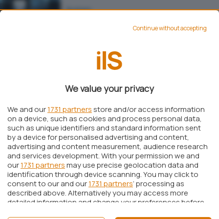
Business
Come attivare la virtualizzazione in
Windows
Continue without accepting
Business
Microsoft Teams: breve guida all'uso
We value your privacy
della piattaforma per la comunicazione e
la collaborazione
We and our
1731 partners
store and/or access information
on a device, such as cookies and process personal data,
such as unique identifiers and standard information sent
by a device for personalised advertising and content,
Business
advertising and content measurement, audience research
Corso completo Amazon Web Services
and services development. With your permission we and
(AWS) a 10,99 euro invece che 189,99
our
1731 partners
may use precise geolocation data and
euro
identification through device scanning. You may click to
consent to our and our
1731 partners
’ processing as
described above. Alternatively you may access more
detailed information and change your preferences before
Business
consenting or to refuse consenting. Please note that
Macchine virtuali e container: qual è la