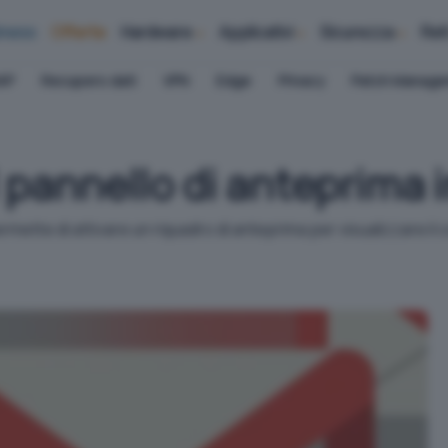
iness
Offerte
Hardware
Applicativi
Sicurezza
Ret
AP
Recupero dati
VPN
Edge
Privacy
Patch Manag
 pannello di anteprima 
ette di attivare un riquadro di anteprima per visualizzare il