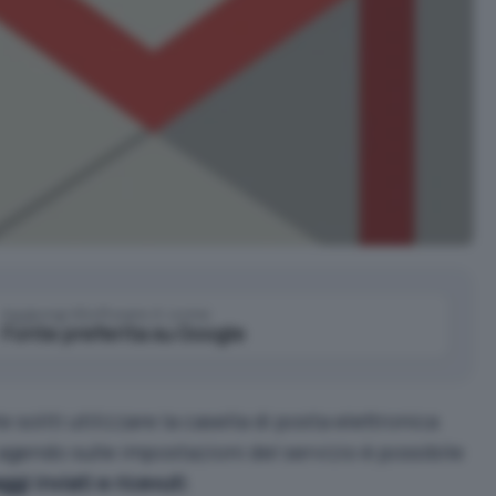
Aggiungi IlSoftware.it come
Fonte preferita su Google
e soliti utilizzare la casella di posta elettronica
gendo sulle impostazioni del servizio è possibile
gi inviati e ricevuti
.