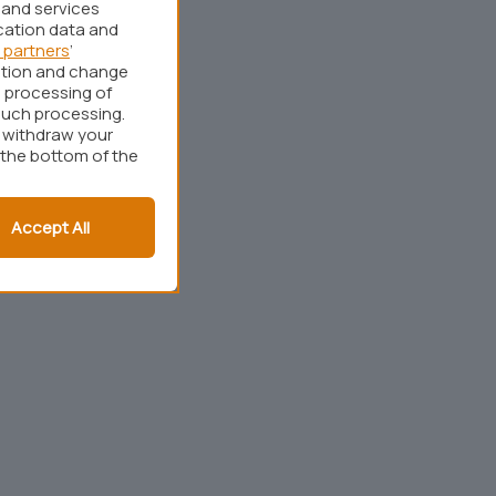
 and services
cation data and
 partners
’
ation and change
 processing of
such processing.
r withdraw your
 the bottom of the
Accept All