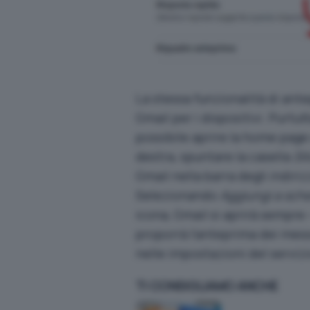
La stessa funzionalità di ant
Gmail per i dispositivi. Purtutt
possibile aprire
la home page 
destra, spuntare la casella
Si
Gmail nella barra degli indiriz
Selezionando
Aggiungi a sc
icona, Gmail si aprirà sempre
proporrà l’anteprima dei messa
nelle impostazioni del servizi
TI CONSIGLIAMO ANCHE