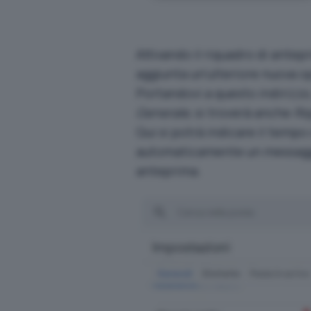
Attivando il riquadro di antep
aggiunta un’ulteriore nuova o
Portandovi
a questo indirizzo
Generale
, si troverà anche
Ri
Qui si potrà indicare il tempo
automaticamente un messaggi
anteprima.