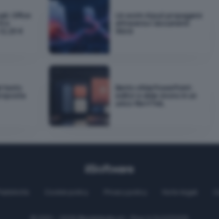
ali: Office
Un worm AI può propagarsi
€ e
attraverso i documenti
12,25 €
Word
el testo
Bento sfida PowerPoint:
proposta
editor e slide vivono in un
unico file HTML
Pubblicità
Cookie policy
Privacy policy
Note legali
C
© 2001 - 2026
BlazeMedia
srl - P.Iva 14742231005