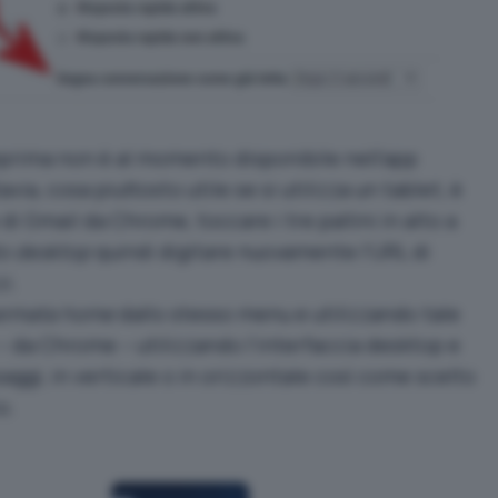
eprima non è al momento disponibile nell’app
avia, cosa piuttosto utile se si utilizza un tablet, è
di Gmail
da Chrome, toccare i tre pallini in alto a
to desktop
quindi digitare nuovamente l’URL di
zi.
hermata home
dallo stesso menu e utilizzando tale
 – da Chrome – utilizzando l’interfaccia desktop e
ggi, in verticale o in orizzontale così come scelto
o.