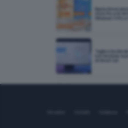
Basta rinnovi annu
2024 Pro a 16,99 
Windows 11 Pro a 
Taglia e incolla d
non funziona: la 
di Ghost Cut
Chi siamo
Contatti
Collabora