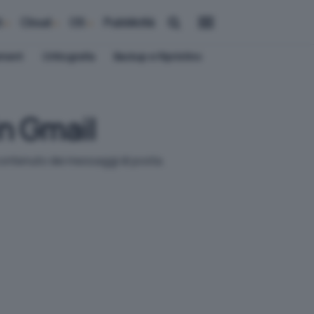
i
Cloud
OS
Pubblicità
ement
Crittografia
Backup e Ripristino
in Gmail
 contenuto dei messaggi di posta.