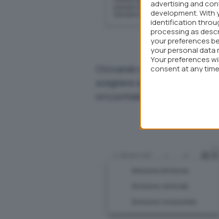
advertising and co
development. With 
identification thro
processing as descr
your preferences be
your personal data 
Your preferences wi
Cliccando sulla freccia immed
consent at any time 
webpage.
scegliere se visualizzare l’an
orizzontale oppure se disatti