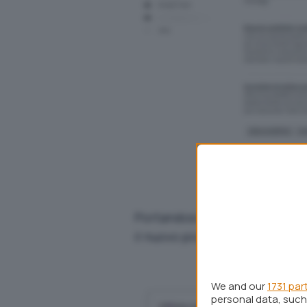
Portandosi nel riquadro della p
il nuovo piccolo pulsante
Atti
We and our
1731 par
personal data, such 