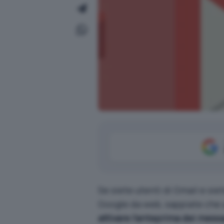
Se siete utenti di Gmail e siet
Google da web, sappiate che a
attivare l’anteprima dei messag