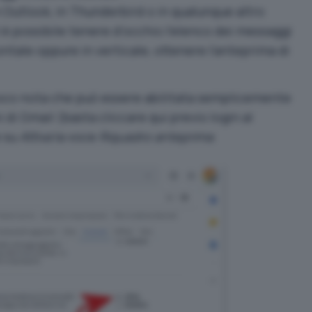
Outlook, in Thunderbird o in qualunque altro
 è possibile tenere d’occhio l’elenco dei messaggi
zontale oppure in verticale, ottenere l’anteprima di
 poco nota che può essere abilitata semplicemente
i di Gmail (basta
cliccare qui
previo login al
e su
Attiva
la voce
Riquadro anteprima
.