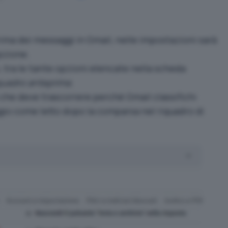
rima dei messaggi in Gmail, nelle impostazioni sarà
pzione.
, tra le tante opzioni elencate nella scheda
quadro anteprima
.
 che deve trascorrere perché Gmail classifichi
o come letto dopo la comparsa nel riquadro di