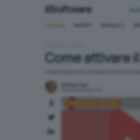
Bus
Trending:
ChatGPT
Windows 11
QN
HOME
RETI
OFFICE
Come attivare il
Gmail integra una comoda opzione che perm
Michele Nasi
Pubblicato il 19 apr 2019
Posta elettronica
GMail