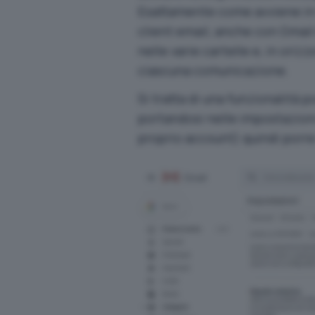
Esattamente come avviene in 
client email, anche con Gmail
nelle varie cartelle e, in oriz
ciascuna comunicazione.
Si tratta di una funzionalità
portandosi nelle impostazion
proprio account) quindi porr