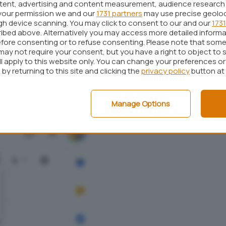
ntent, advertising and content measurement, audience research
your permission we and our
1731 partners
may use precise geolo
ugh device scanning. You may click to consent to our and our
1731
ibed above. Alternatively you may access more detailed inform
fore consenting or to refuse consenting. Please note that some
may not require your consent, but you have a right to object to 
ll apply to this website only. You can change your preferences o
iatamente a destra di tale pulsante è possibile
by returning to this site and clicking the
privacy policy
button at
teprima del contenuto dei messaggi in verticale, in
varla (comportamento predefinito di Gmail).
Manage Options