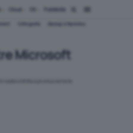
i
Cloud
OS
Pubblicità
ement
Crittografia
Backup e Ripristino
re Microsoft
 realtà si limita a promuoverne le