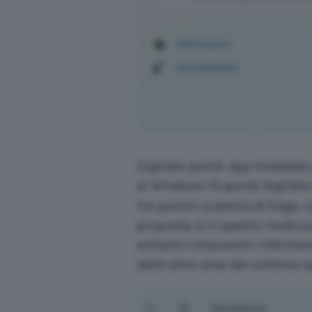
Digitate quindi
App installate
di Windows 10 quindi digitat
tre puntini a destra di Edge, 
proposta, è in questo modo p
soltanto rimuovere i riferimen
dalle altre aree del sistema o