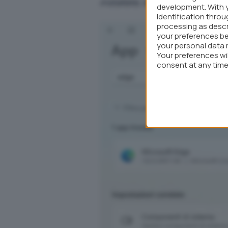
installate
, semplicemente clic
development. With 
identification thro
processing as descr
your preferences be
your personal data 
Your preferences wi
consent at any time 
webpage.