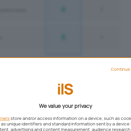
Continue 
 immediatamente sollevatosi, Microsoft ha deciso
ma guida.
ge davvero in Windows 10 e Windows 11
We value your privacy
iettivo di adeguarsi alle disposizioni del
Digital
 Europa,
Microsoft ha confermato
che gli utenti di
tners
store and/or access information on a device, such as coo
uto disinstallare Edge dalla finestra
App
as unique identifiers and standard information sent by a device 
ntent, advertising and content measurement, audience research