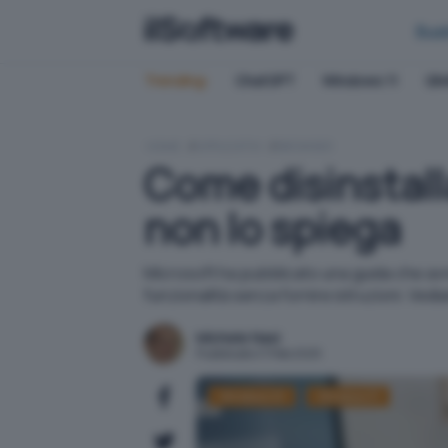
Bus
Trending:
ChatGPT
Windows 11
QN
HOME
APPLICATIVI
BROWSER
Come disinstall
non lo spiega
Microsoft ha pubblicato una guida che avre
funzionalità senza fornire istruzioni. Ve
Michele Nasi
Pubblicato il 11 feb 2025
Windows 10
Windows 11