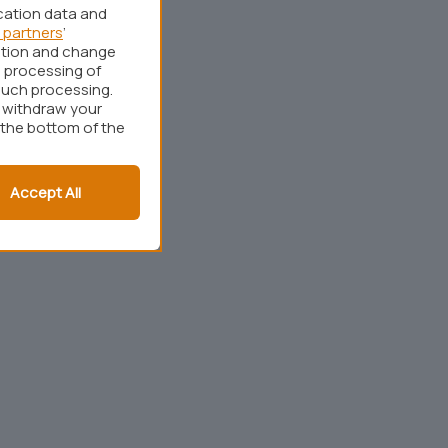
cation data and
 partners
’
ation and change
 processing of
such processing.
r withdraw your
 the bottom of the
Accept All