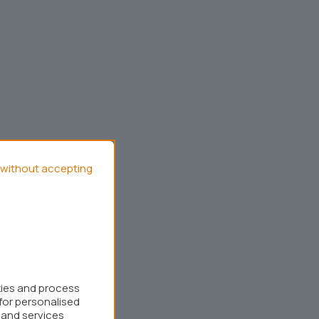
without accepting
kies and process
for personalised
 and services