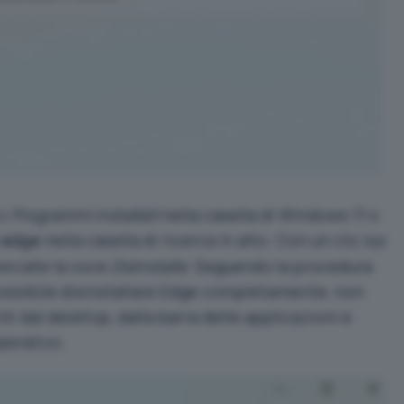
o
Programmi installati
nella casella di Windows 11 o
e
nella casella di ricerca in alto. Con un clic sui
edge
cercate la voce
Disinstalla
. Seguendo la procedura
ossibile disinstallare Edge completamente, non
ti dal desktop, dalla barra delle applicazioni e
perativo.