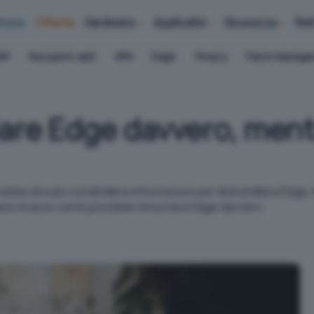
iness
Offerte
Hardware
Applicativi
Sicurezza
Ret
AP
Recupero dati
VPN
Edge
Privacy
Patch Manag
are Edge davvero, ment
bbe dovuto condividere informazioni per disinstallare Edge. In
diamo invece com'è possibile rimuovere Edge davvero.