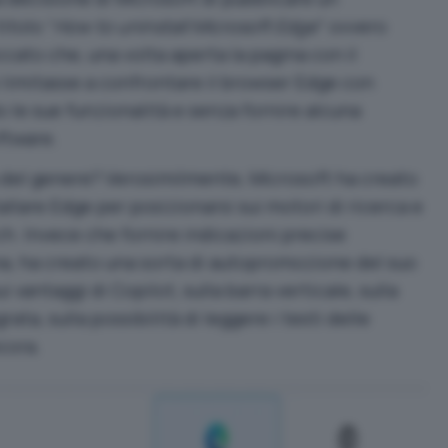
itolo “
How to uninstall Microsoft Edge
” ovvero
ccato che, una volta aperta la pagina con il
 limitasse a confrontare il browser Edge con
le sue funzionalità e senza fornire alcuna
ftware.
a del genere? Verosimilmente, Microsoft ha creato
llare Edge per posizionarsi sui motori di ricerca e
ch. Invece che fornire indicazioni precise
a, ha creato una sorta di autopromozione del suo
vantaggi di Copilot, sulla barra verticale, sulla
rata, sulla possibilità di leggere i testi delle
cora.