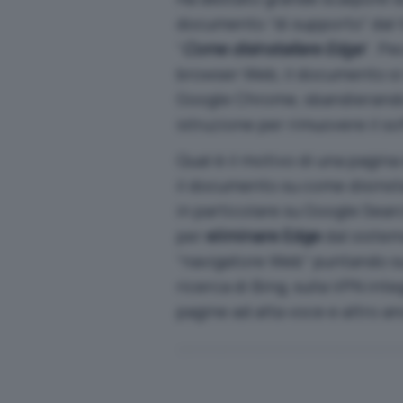
documento “di supporto” dal t
“
Come disinstallare Edge
“. Pe
browser Web, il documento si
Google Chrome, sbandierando 
istruzione per rimuovere il so
Qual è il motivo di una pagin
il documento su come disinsta
in particolare su Google Sear
per
eliminare Edge
dal sistem
“navigatore Web” puntando sui 
ricerca di Bing, sulla VPN integ
pagine ad alta voce e altro an