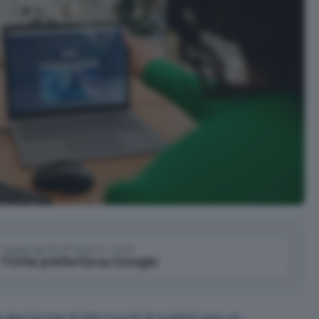
Aggiungi IlSoftware.it come
Fonte preferita su Google
 decisione di Microsoft di pubblicare un