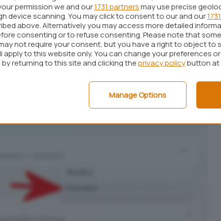
cando sui tre puntini a destra quindi su
Disinstalla
.
your permission we and our
1731 partners
may use precise geolo
ugh device scanning. You may click to consent to our and our
1731
ibed above. Alternatively you may access more detailed inform
fore consenting or to refuse consenting. Please note that some
may not require your consent, but you have a right to object to 
ll apply to this website only. You can change your preferences o
by returning to this site and clicking the
privacy policy
button at
Manage Options