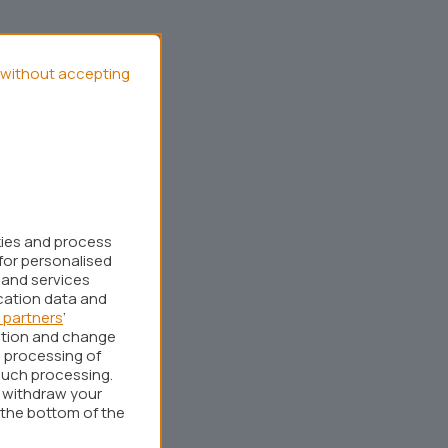
without accepting
kies and process
for personalised
 and services
cation data and
 partners
’
ation and change
 processing of
such processing.
r withdraw your
 the bottom of the