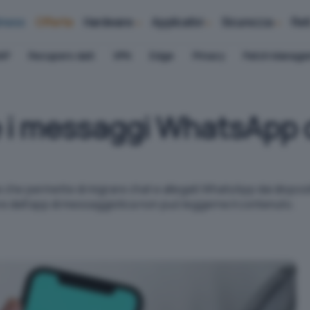
iness
Offerte
Hardware
Applicativi
Sicurezza
Ret
AP
Recupero dati
VPN
Edge
Privacy
Patch Manag
e i messaggi WhatsApp 
 che permette di migrare chat e allegati WhatsApp dai dispositi
tore dell'app di messaggistica non può leggerne il contenuto.