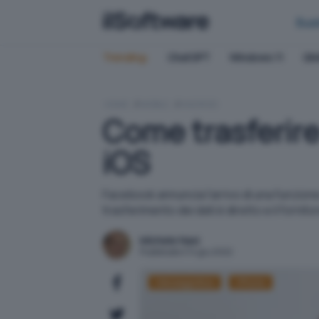
Bus
Trending:
ChatGPT
Windows 11
QN
HOME
MOBILE
ANDROID
Come trasferir
iOS
Facebook annuncia l'arrivo di una funzione
trasferimento dei dati è diretto e il forni
Michele Nasi
Pubblicato il 14 giu 2022
Messaggistica
iPhone