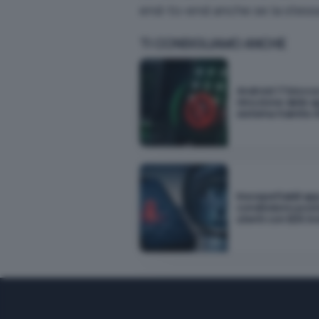
end-to-end anche se la stessa
TI CONSIGLIAMO ANCHE
Android 17 blocca
rimozione delle a
sistema tramite 
Insospettabili ap
condividono posi
utenti con SDK invi