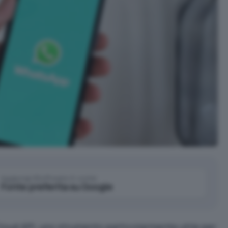
Aggiungi IlSoftware.it come
Fonte preferita su Google
loud API
, uno strumento particolarmente utile per