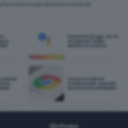
 funzione era già abilitata su Android.
 la
Assistente Google: ora c'è
pp di
una data per l'addio
ADB?
definitivo su Android
p Android
Chrome su Android,
zione
problema audio: bug nella
sibili
riproduzione multimediale