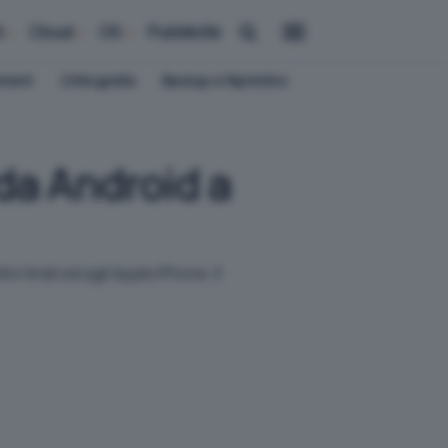
i
Cloud
OS
Pubblicità
ement
Crittografia
Backup e Ripristino
da Android a
vi Android agli Apple iPhone. Il