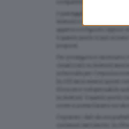
compatibile).
Il passaggio dei dati da un tel
Android e iOS, sono connessi 
appena configurato oppure rei
A questo punto si può avviare
propone.
Per proseguire è necessario i
visualizzato su Android assic
schermata per l’impostazione 
Su iOS deve essere quindi ins
Store ed è indispensabile aut
su Android. A questo punto co
come si presentavano sul dev
Copiando i dati da una piatta
contenuti dell’utente. Su iPh