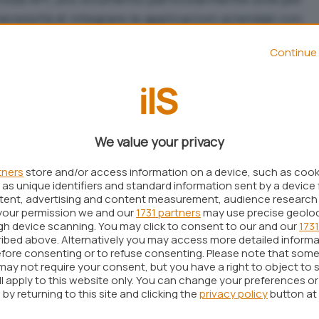
necessità di integrare le applicazioni aziendali con
i proprietà di Facebook, è Mark Zuckerberg ad
Continue 
novità.
nta una funzione per
trasferire i messaggi
chat e allegati corrispondenti. In un primo
lle chat WhatsApp
era limitato ad alcuni
We value your privacy
ivamente Google ha esteso il supporto ai suoi
tners
store and/or access information on a device, such as coo
isto
as unique identifiers and standard information sent by a device 
come non perdere le chat WhatsApp
ntent, advertising and content measurement, audience research
your permission we and our
1731 partners
may use precise geolo
ugh device scanning. You may click to consent to our and our
1731
book rivela in anteprima che
WhatsApp può
ibed above. Alternatively you may access more detailed inform
fore consenting or to refuse consenting. Please note that some
id a iOS
preservando la crittografia end-to-end.
may not require your consent, but you have a right to object to 
ll apply to this website only. You can change your preferences o
i
migrazione
WhatsApp da Android a iOS supporta
by returning to this site and clicking the
privacy policy
button at
operativo Apple (iOS 16 non è ancora ufficialmente