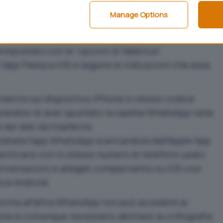
Manage Options
efono all’altro avviene se entrambi i dispositivi,
alla medesima rete WiFi. L’
iPhone
deve essere
mpostato con le “opzioni di fabbrica”.
 l’app
Passa a iOS
e seguire le indicazioni che essa
nserire sul dispositivo iPhone lo stesso codice
urandosi di aver spuntato la casella WhatsApp nella
dei dati da trasferire.
tallata l’app WhatsApp scaricandola dall’Apple App
enticarsi con lo stesso numero di telefono usato
nversazioni e allegati compariranno su iOS così
ice Android.
forma all’altra WhatsApp non può accedere ai
one è comunque necessario abilitare la crittografia