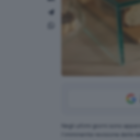
Negli ultimi giorni sono appars
l’imminente revisione delle
c