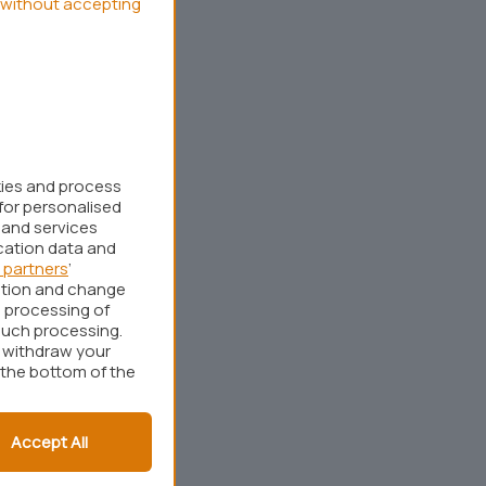
without accepting
kies and process
for personalised
 and services
cation data and
 partners
’
ation and change
 processing of
such processing.
r withdraw your
 the bottom of the
Accept All