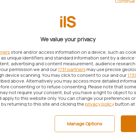
Continue 
ranno invariate ossia 1,5% sotto i 10 euro e 1,5% +
uttavia, non cambia nulla dal momento che l'”obolo”
nte ai rivenditori. Per il consumatore le
We value your privacy
 così come i trasferimenti di denaro tra privati
tners
store and/or access information on a device, such as coo
as unique identifiers and standard information sent by a device 
ntent, advertising and content measurement, audience research
your permission we and our
1731 partners
may use precise geolo
ugh device scanning. You may click to consent to our and our
1731
one della modifica avviene a valle di anni di sviluppo
ibed above. Alternatively you may access more detailed inform
a parte di Satispay, tutti volti a favorire la crescita
fore consenting or to refuse consenting. Please note that some
may not require your consent, but you have a right to object to 
 degli esercenti convenzionati. Tra gli esempi più
ll apply to this website only. You can change your preferences o
ei Satispay Buoni Pasto – già scelti da oltre 20.000
by returning to this site and clicking the
privacy policy
button at
00.000 utenti – e dei Satispay Buoni Acquisto
rumenti storicamente molto cari per i negozianti –
Manage Options
aggiuntivi ai piccoli esercenti
“.