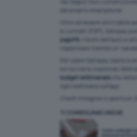
nei negozi fisici convenzionat
dal proprio smartphone.
Oltre ad essere utilizzabile p
ai contatti (P2P), Satispay pu
pagoPA
, il bollo dell’auto e 
risparmiare tramite un “salvad
Per usare Satispay, basta sca
ed iscriversi inserendo IBAN 
budget settimanale
che deter
ogni settimana sull’app.
Credit immagine in apertura:
S
TI CONSIGLIAMO ANCHE
Conto azienda co
interessi al 5% pe