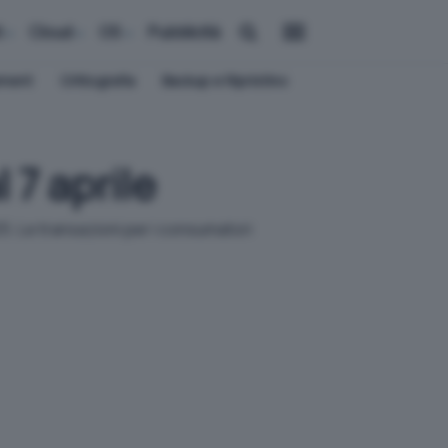
i
Cloud
OS
Pubblicità
ement
Crittografia
Backup e Ripristino
7 aprile
25. Le transazioni per i consumatori