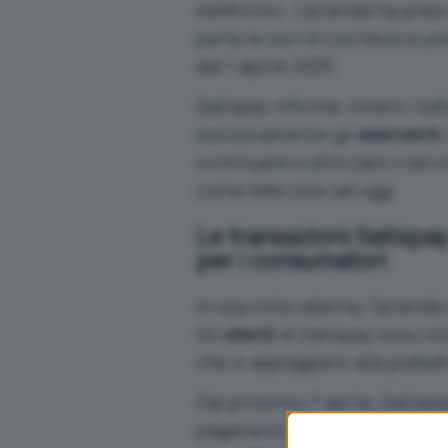
elettronici. L’azienda ha pre
parte le voci di corridoio e 
dal 7 aprile 2025.
Satispay informa, innanzi tut
esclusivamente gli
esercenti
continuare a utilizzare il ser
come fatto sino ad oggi.
Le transazioni Satispa
per i consumatori
In una nota odierna, l’azienda
Gli
utenti
di Satispay sono ol
che si appoggiano alla piatta
Dal prossimo 7 aprile, Satispa
pagamenti nei
negozi fisici
, 