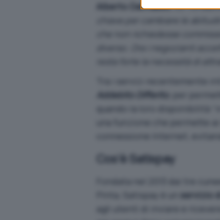
Alberto Dalmasso
, co-fondat
chiave per cambiare le abitudi
che non richiedesse commission
diverso. Ora i negozianti acce
resta forte la necessità di attr
Tra i servizi recentemente in
Addebito Differito
, per permet
quando la loro disponibilità “i
una funzione che permette ai
connessione Internet, evitan
Cos’è Satispay
Fondata nel 2013 dai tre cun
Pinta, Satispay è un
servizio 
agli utenti di inviare e riceve