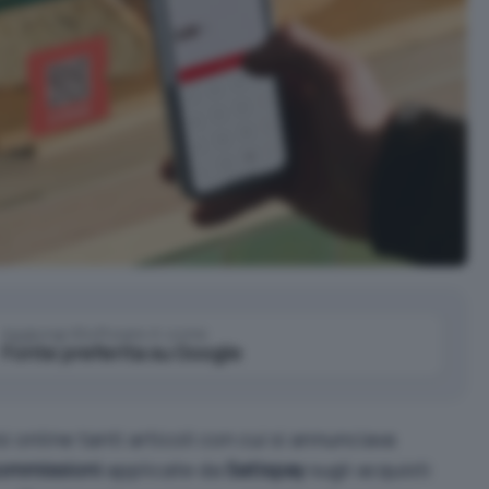
Aggiungi IlSoftware.it come
Fonte preferita su Google
i online tanti articoli con cui si annunciava
ommissioni
applicate da
Satispay
sugli acquisti