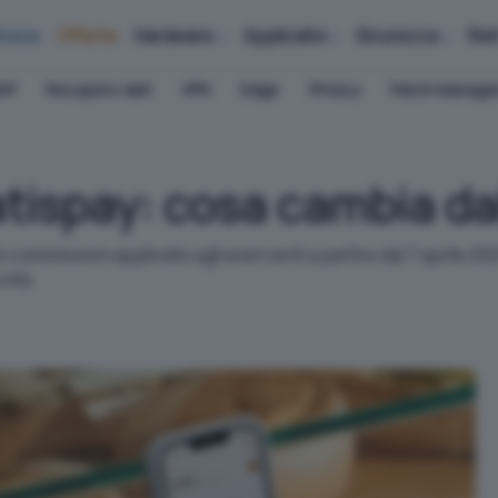
iness
Offerte
Hardware
Applicativi
Sicurezza
Ret
AP
Recupero dati
VPN
Edge
Privacy
Patch Manag
ispay: cosa cambia dal 
 commissioni applicate agli esercenti a partire dal 7 aprile 20
vità.