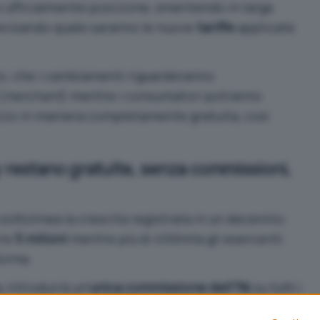
so ufficialmente posizione, smentendo in larga
precisando quale saranno le nuove
tariffe
applicate
to, che i cambiamenti riguarderanno
(
merchant
) mentre i consumatori potranno
vizio in maniera completamente gratuita, così
y restano gratuite, senza commissioni,
 sottolinea la crescita registrata in un decennio.
tre
5 milioni
mentre più di 400mila gli esercenti
forma.
y introdurrà un’
unica commissione dell’1%
su tutti i
indipendentemente dall’importo. Le commissioni