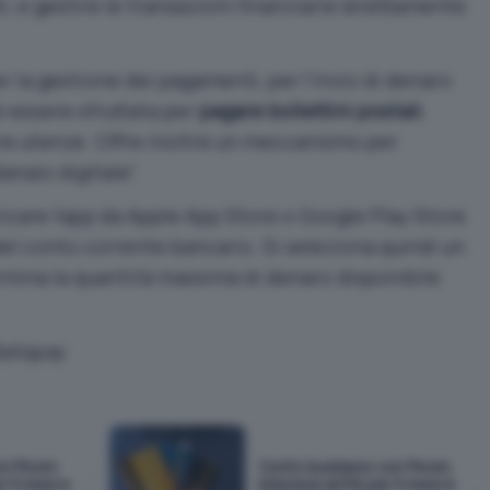
i, e gestire le transazioni finanziarie direttamente
er la gestione dei pagamenti, per l’invio di denaro
ò essere sfruttata per
pagare bollettini postali
,
altre utenze. Offre inoltre un meccanismo per
anaio digitale”.
ricare l’app da Apple App Store o Google Play Store
del conto corrente bancario. Si seleziona quindi un
mina la quantità massima di denaro disponibile
atispay
n Finom:
Conto business con Finom,
r 5 mesi e
interessi al 5% per 5 mesi e