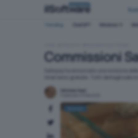
BUSINESS
Bus
Trending:
ChatGPT
Windows 11
QN
HOME
APPLICATIVI
PAGAMENTI ELETTRONICI
Commissioni Sat
Satispay ha annunciato una revisione delle
rimarranno gratuite. Tutti i dettagli sulla no
Michele Nasi
Pubblicato il 10 feb 2025
Business