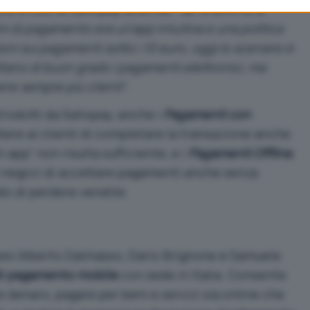
ore e CEO di Satispay afferma: “
se 10 anni fa la
ni di pagamento era un’app intuitiva e una politica
i sui pagamenti sotto i 10 euro, oggi lo scenario è
ttano di buon grado i pagamenti elettronici, ma
arre sempre più clienti
“.
trodotti da Satispay, anche i
Pagamenti con
tere ai clienti di completare la transazione anche
n app” non risulta sufficiente, e i
Pagamenti Offline
,
 negozi di accettare pagamenti anche senza
do di perdere vendite.
eesi Alberto Dalmasso, Dario Brignone e Samuele
di pagamento mobile
con sede in Italia. Consente
re denaro, pagare per beni e servizi sia online che