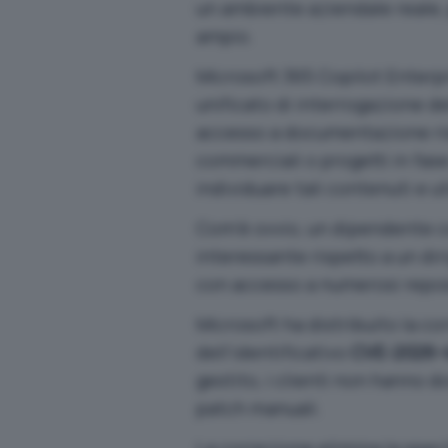
un ambiente aziendale reale, 
ampio.
Microsoft 365 Copilot Enterpri
unificato di interrogazione de
accesso a documentazione riser
commerciali o progetti in fas
individuare tali contenuti e uti
Com’è ovvio, un dipendente 
interessante rispetto a un di
con accesso a numerosi repo
Microsoft ha distribuito la co
dell’identificativo
CVE-2026-
gestito, i clienti non hanno d
patch manuali.