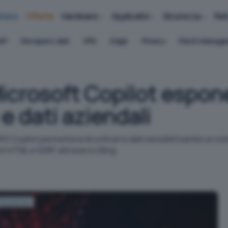
iness
Offerte
Hardware
Applicativi
Sicurezza
Ret
AP
Recupero dati
VPN
Edge
Privacy
Patch Manag
 Microsoft Copilot espon
e dati aziendali
 Copilot permetteva di sottrarre dati sensibili tramite un solo c
on HTML e SSRF attraverso Bing.
Sicurezza