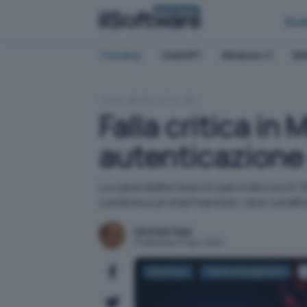
BUSINESS
Bus
Trending:
ChatGPT
Windows 11
QN
HOME
APPLICATIVI
IA
Falla critica in
autenticazione 
La vulnerabilità SearchLeak in Microsoft 365
combinava prompt injection, race conditi
Michele Nasi
Pubblicato il 17 giu 2026
Business
Patch management