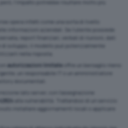
però, l’impatto potrebbe risultare molto più
se opera infatti come una sorta di livello
lle informazioni aziendali. Se l’utente possiede
vata, report finanziari, verbali di riunioni, dati
e di sviluppo, il modello può potenzialmente
lizzarli nella risposta.
con
autorizzazioni limitate
offre un bersaglio meno
rigente, un responsabile IT o un amministratore
sitory documentali.
rrezione lato server, con l’assegnazione
42824
alla vulnerablità. Trattandosi di un servizio
ovuto installare aggiornamenti locali o applicare