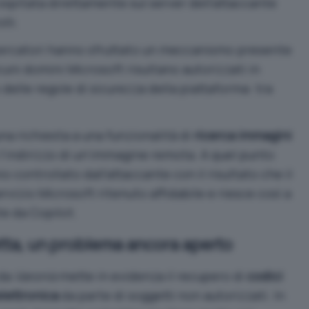
spitata direttamente sul server dell’attaccante
lli.
ricercatori hanno sfruttato un meccanismo presente
lcuni domini Microsoft risultano autorizzati in
elle regole di sicurezza della piattaforma: tra
una richiesta a una funzionalità di
ricerca immagini
’indirizzo di un’immagine remota. A quel punto
io controllato dall’attaccante con il risultato che il
rvizio Microsoft ritenuto affidabile e riesce così a
te da Copilot.
etta, un problema ancora aperto
 da
Varonis
mette in evidenza il recupero di
codici
lettronica
da parte di soggetti non autorizzati. In