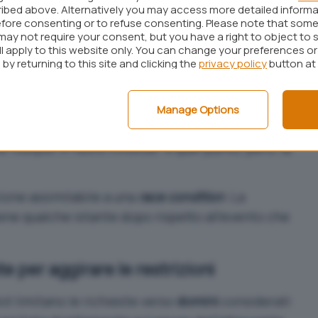
ibed above. Alternatively you may access more detailed inform
i processi di
sanitizzazione
, ossia ai controlli di
fore consenting or to refuse consenting. Please note that some
may not require your consent, but you have a right to object to 
eutralizzano elementi potenzialmente dannosi o
ll apply to this website only. You can change your preferences o
o genera un tag
, il browser tenta
<img>
by returning to this site and clicking the
privacy policy
button at
’immagine indicata nell’attributo
.
src
 risposta; il browser rileva il tag HTML; parte una
Manage Options
r specificato; solo successivamente entra in
 l’output in testo innocuo. A quel punto, però, la
zione assimilabile a una
race condition
. La
ene qualche istante dopo rispetto all’evento che
e per aggirare le restrizioni
lot limitano le richieste verso
domini
considerati