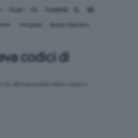
i
Cloud
OS
Pubblicità
ement
Crittografia
Backup e Ripristino
eva codici di
lic, all'insaputa della vittima. L'attacco