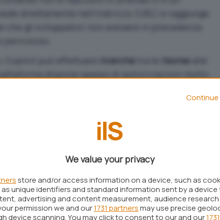
iede direttamente nell’indirizzo (URL) e raggiunge
le che gli sviluppatori non avevano in precedenza
 pericoloso.
, Copilot può effettuare
ricerche
tra le
risorse
alle
 piattaforma dispone spesso di autorizzazioni molto
Continue 
po tra browser e meccanismi di
ntato diverse
contromisure
per impedire
elle più importanti consiste nel racchiudere l’output
We value your privacy
no di
blocchi HTML
che il browser interpreta come
tners
store and/or access information on a device, such as coo
odice “attivo”.
as unique identifiers and standard information sent by a device 
ntent, advertising and content measurement, audience research
erto una condizione particolare: durante la fase
your permission we and our
1731 partners
may use precise geolo
ugh device scanning. You may click to consent to our and our
1731
la
risposta
, Copilot genera temporaneamente