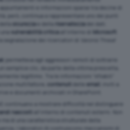
 appuntamenti e informazioni sparse tra decine di
ità, però, continua a rappresentare uno dei punti
 della
sicurezza
e della
riservatezza
dei dati.
o una
vulnerabilità critica
all’interno di
Microsoft
la
segnalazione dei ricercatori di
Varonis Threat
ak
, permetteva agli aggressori remoti di sottrarre
n semplice clic, da parte della vittima prescelta,
ente legittimo. Tra le informazioni “sfilabili”
azione multifattore
,
contenuti
delle
email
, inviti a
Drive e documenti archiviati in SharePoint.
M)
continuano a mostrare difficoltà nel distinguere
ndi nascosti
all’interno di contenuti esterni. Non
e ma di una caratteristica strutturale della
uenza, i laboratori AI costruiscono meccanismi di