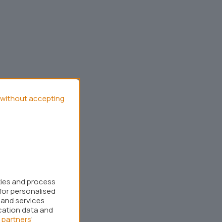
without accepting
kies and process
for personalised
 and services
cation data and
 partners
’