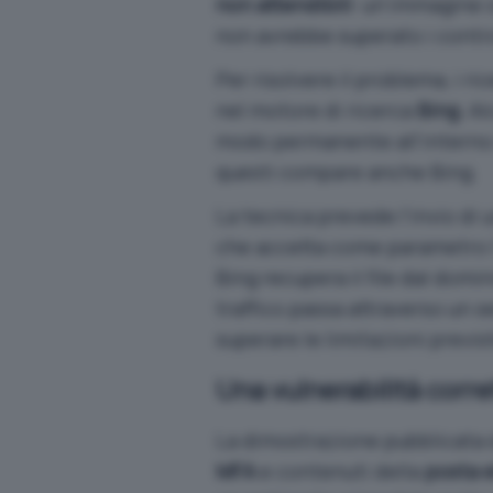
non attendibili
: un’immagine o
non avrebbe superato i contro
Per risolvere il problema, i 
nel motore di ricerca
Bing
. A
modo permanente all’interno d
questi compare anche Bing.
La tecnica prevede l’invio di 
che accetta come parametro l
Bing recupera il file dal domin
traffico passa attraverso un se
superare le limitazioni previs
Una vulnerabilità corr
La dimostrazione pubblicata
MFA
e contenuti della
posta e