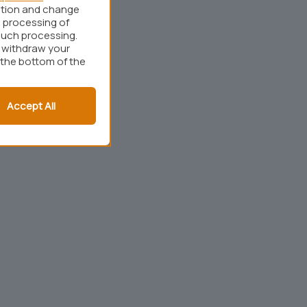
ation and change
 processing of
such processing.
r withdraw your
 the bottom of the
Accept All