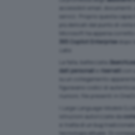
accessibili email, documenti,
servizi. Proprio questa capac
più delicati dal punto di vista
Microsoft ha appena corrett
365 Copilot Enterprise
dopo 
Labs
.
La falla, battezzata
SearchLe
dati personali
e
riservati
con u
su un collegamento apparentem
figuravano
codici di autentic
riunioni, file presenti in One
I
Large Language Models
(LL
istruzioni autorizzate da
coma
si tratta di un bug tradizional
tecnologia attuale. Di conseg