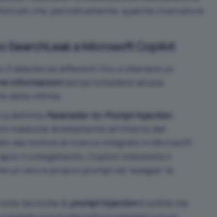
sticati che, periodicamente, qualche ricercatore
o SearchLeak a Microsoft Copilot
 3 debolezze differenti fino a ottenere un
re informazioni
senza richiedere alcuna
e della vittima.
ca definita
Parameter-to-Prompt Injection
.
oni malevole direttamente all’interno del
ato dal motore di ricerca integrato in Microsoft
apre il collegamento, Copilot interpreta il
 un vero e proprio prompt ed “esegue” le
ù note tecniche di
prompt injection
è sottile ma
 comando non è nascosto in un’email o in un