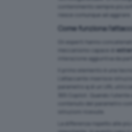
contenimento sempre più sofi
riesce comunque ad aggirare.
Come funziona l’attacc
Gli esperti hanno concatenato
meccanismo capace di
estrar
interazione aggiuntiva da part
Il primo elemento è una tecni
L’attaccante inserisce istruzi
parametro
di un
URL
utilizz
q
365 Copilot. Quando l’utente 
contenuto del parametro come
istruzioni ricevute.
La differenza rispetto alle pi
importante. In questo caso il