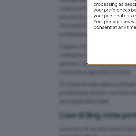
processing as descr
codice HTML non sottoposto a
your preferences be
your personal data 
sicurezza che rimuovono o n
Your preferences wi
non autorizzati. Se il modell
consent at any time 
webpage.
immediatamente di caricare l
Copilot inizia a trasmettere la
richiesta HTTP verso il serve
azione il sistema che converte
richiesta è già stata inviata.
Si tratta di una classica situa
protezione esiste, ma intervi
dovrebbe bloccare.
L’uso di Bing come pont
Le policy di sicurezza di Copi