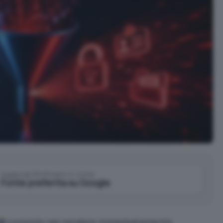
Aggiungi IlSoftware.it come
Fonte preferita su Google
AI
consiste nel rendere immediatamente