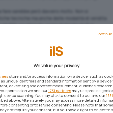
da fare sarebbe però davvero molto. Non si
tiche tecniche ma anche delle modalità di vendita
e MySQL sia ritenuto, come dichirato da Sun,
ce”.
Continue 
d esperto della società SmugMug, vi sarebbero
rattutto a livello di performance e concorrenza
DB, motore di storage utilizzato nelle più recenti
ha dichiarato di aver osservato queste
We value your privacy
configurazioni “multicore”. Google ed altri utenti
ribuito delle apposite patch per risolvere
tners
store and/or access information on a device, such as coo
as unique identifiers and standard information sent by a device 
acAskill ha rimarcato come la società ora
ntent, advertising and content measurement, audience research
cora provveduto ad integrarle.
your permission we and our
1731 partners
may use precise geolo
nno fatto presente come la parola sulla questione
ugh device scanning. You may click to consent to our and our
1731
ibed above. Alternatively you may access more detailed inform
nche se l’acquisizione non sarà finalizzata sino alla
fore consenting or to refuse consenting. Please note that some
’anno.
may not require your consent, but you have a right to object to 