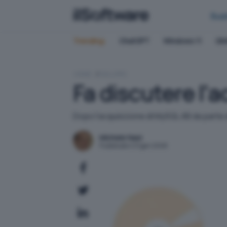
Bus
Trending:
ChatGPT
Windows 11
QN
HOME
SVILUPPO
Fa discutere l'
Dopo l'acquisizione di MySQL AB da parte di 
Michele Nasi
Pubblicato il 21 gen 2008