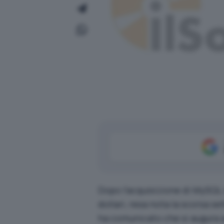
Dopo l’acquisizione di MySQL AB
dollari, resa nota la scorsa s
ha comunicato che si augura a