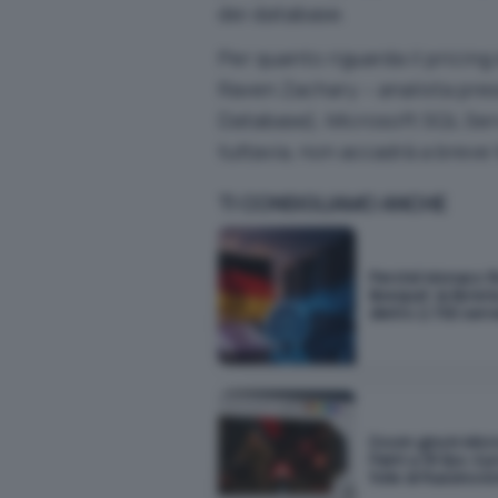
dei database.
Per quanto riguarda il pricing
Raven Zachary – analista pres
Database), Microsoft SQL Serv
tuttavia, non accadrà a breve
TI CONSIGLIAMO ANCHE
Perché Monaco fi
libexpat: la libreri
dietro 2.700 serv
Doom gira in Micr
Paint a 35 fps: il 
folle di Russinovi