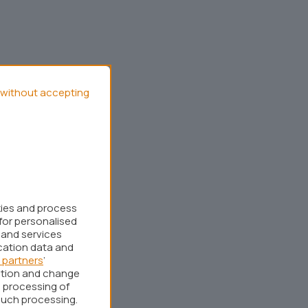
without accepting
kies and process
for personalised
 and services
cation data and
 partners
’
ation and change
 processing of
such processing.