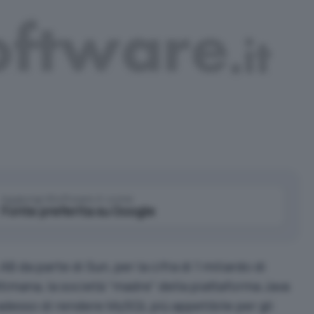
Aggiungi IlSoftware.it come
Fonte preferita su Google
 da parte di Sun, per la cifra di 1 miliardo di
ettimana, la società “madre” della piattaforma Java
desso di rendere MySQL più appetibile per gli