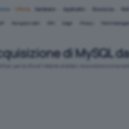
iness
Offerte
Hardware
Applicativi
Sicurezza
Ret
AP
Recupero dati
VPN
Edge
Privacy
Patch Manag
acquisizione di MySQL da
Sun, per la cifra di 1 miliardo di dollari, resa nota la scorsa se