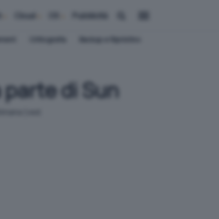
i
Cloud
OS
Pubblicità
ement
Crittografia
Backup e Ripristino
 parte di Sun
ttimana (ved.