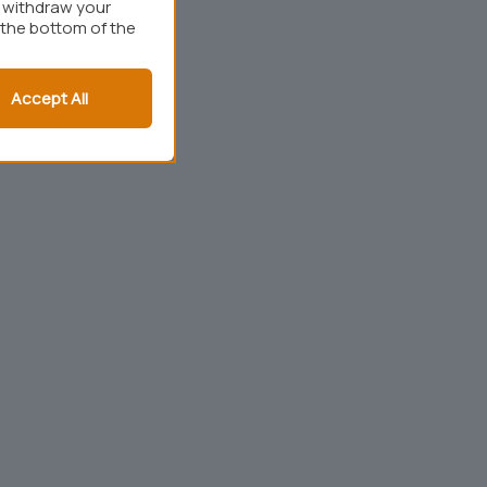
r withdraw your
 the bottom of the
Accept All