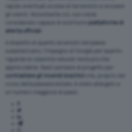
rapido eventuali scosse di terremoto e avvisare
gli utenti. Nonostante ciò, non viene
considerato capace di sostituire
piattaforme di
allerta ufficiali
.
A dispetto di quanto avvenuto nel paese
sudamericano, l’impegno di Google per quanto
riguarda le calamità naturali resta più che
apprezzabile. Basti pensare al progetto per
contrastare gli incendi boschivi
che, proprio nel
corso della passata estate, è stato allargato a
un numero maggiore di paesi.