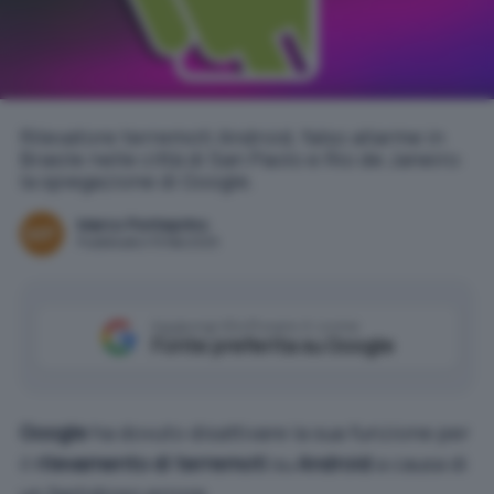
Rilevatore terremoti Android, falso allarme in
Brasile nelle città di San Paolo e Rio de Janeiro:
la spiegazione di Google.
Marco Ponteprino
Pubblicato il 15 feb 2025
Aggiungi IlSoftware.it come
Fonte preferita su Google
Google
ha dovuto disattivare la sua funzione per
il
rilevamento di terremoti
su
Android
a causa di