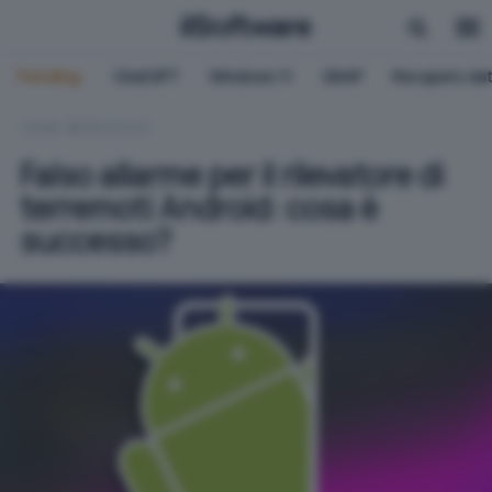
Trending:
ChatGPT
Windows 11
QNAP
Recupero dat
HOME
APPLICATIVI
Falso allarme per il rilevatore di
terremoti Android: cosa è
successo?