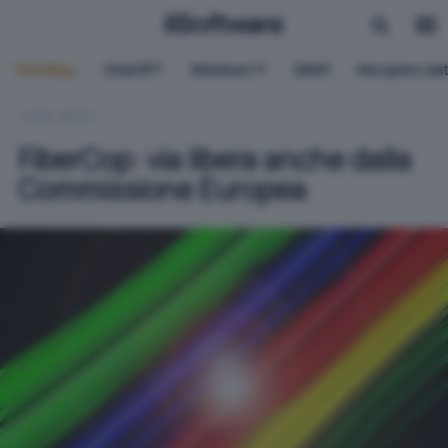
Trending:
ChatGPT
Windows 11
QNAP
Recupero dat
HOME
RETI
FiberCop: via libera anche dalla
Commissione Europea