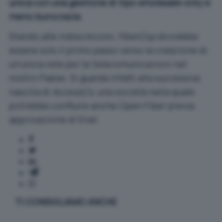
unica con una gestione di tipo wholesale-only e
meno burocrazia
.
Stando alle indiscrezioni,
FiberCop
dovrebbe
essere solo il primo passo verso la creazione di
un’unica rete per le telecomunicazioni nel
nostro Paese. Si guarda infatti alla successiva
nascita di
AccessCo
, una società nella quale
potrebbe confluire anche Open Fiber previa
approvazione di Enel.
TI CONSIGLIAMO ANCHE