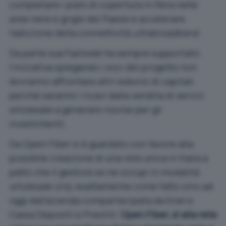
completare i piani di copertura in fibra nelle
aree nere e grigie del Paese e accelerare
l’adozione della connettività
ultrabroadband
.
Da parte sua Fastweb ha sempre supportato
l’iniziativa spiegando i soci del progetto non
dovranno affrontare altri esborsi di capitali
perché saranno i ricavi dalla vendita di servizi
wholesale a generare risorse per gli
investimenti.
Da Open Fiber si è guardato con favore alla
possibile creazione di una rete unica in Italia a
patto che il gestore se ne occupi in modalità
wholesale only
, esattamente come fatto sino ad
oggi dall’azienda compartecipata da Enel e
Cassa Depositi e Prestiti:
Open Fiber, sì alla rete