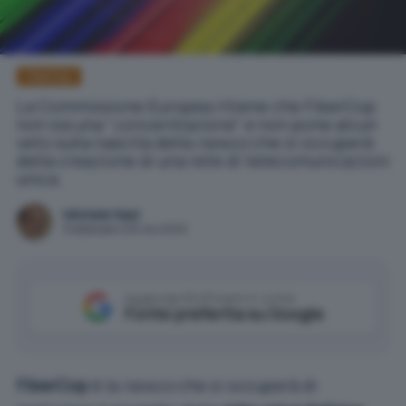
FiberCop
La Commissione Europea ritiene che FiberCop
non sia una "
concentrazione
" e non pone alcun
veto sulla nascita della
newco
che si occuperà
della creazione di una rete di telecomunicazioni
unica.
Michele Nasi
Pubblicato il 26 nov 2020
Aggiungi IlSoftware.it come
Fonte preferita su Google
FiberCop
è la
newco
che si occuperà di