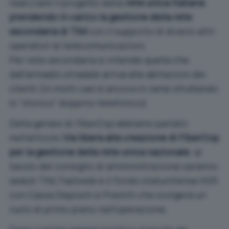
realizzare il progetto della
rete unica italiana
prendendo in carico la gestione della rete
secondaria di TIM
con il supporto di diversi altri
operatori di telecomunicazioni.
Per rete secondaria si intende quella che
dall’armadio stradale arriva alle abitazioni dei
clienti (in molti casi è ancora in rame sfruttando
lo “storico” doppino telefonico).
Della genesi di
FiberCop
abbiamo parlato
nell’articolo
Via libera alla creazione di FiberCop
per la gestione della rete unica nazionale
: al
tavolo del consiglio di amministrazione saranno
seduti TIM, Fastweb e il fondo statunitense KKR
con Cassa Depositi e Prestiti che svolgerà un
ruolo di primo piano nell’operazione.