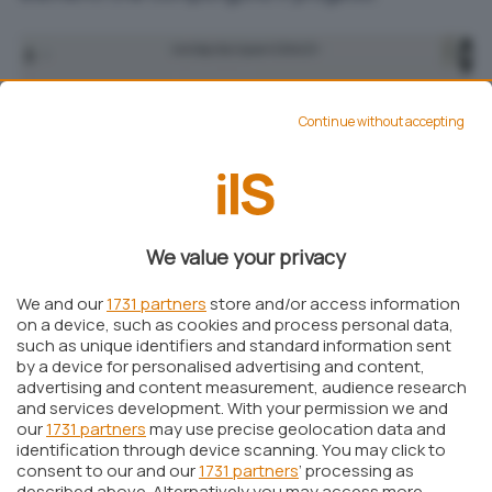
Continue without accepting
We value your privacy
We and our
1731 partners
store and/or access information
on a device, such as cookies and process personal data,
such as unique identifiers and standard information sent
by a device for personalised advertising and content,
advertising and content measurement, audience research
and services development. With your permission we and
our
1731 partners
may use precise geolocation data and
identification through device scanning. You may click to
consent to our and our
1731 partners
’ processing as
described above. Alternatively you may access more