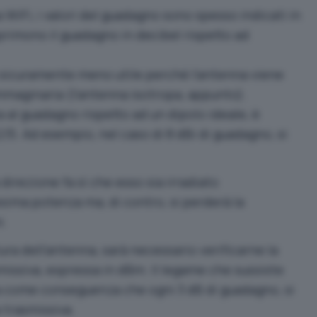
 WiFi, i valori del guadagno sono spesso indicati in
primono il guadagno in decibel rispetto ad
 è sicuramente meno utile perché l’antenna viene
maginaria (l’antenna isotropa, appunto).
 al guadagno rispetto ad un dipolo ideale, è
 2,15. Ad esempio, nel caso di 8 dBi di guadagno, si
direzione fa sì che esso sia irradiato
ima potenza ma, di contro, si perderà la
i.
ra dell’antenna, sarà necessario verificarne la
issiva, espressa in dBm. Il legame che sussiste
 come conseguenza che ogni 3 dB di guadagno, si
a trasmissiva.