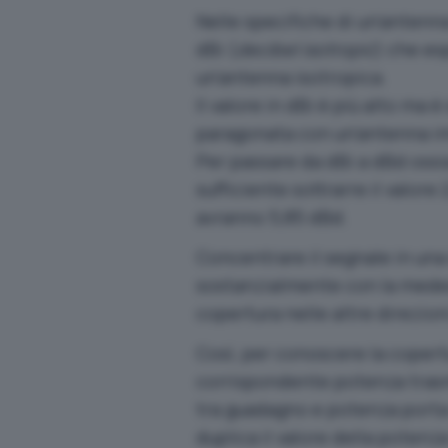
Nelle specifiche di un’antenna
dBi (
decibel isotropic
) che es
un’antenna isotropica.
Il valore in dBi è più alto ma
paragonata con un’antenna im
Per passare da dBi a dBd ossia
sufficiente sottrarre il valore
avranno 5,85 dBd.
Concentrare il segnale in una 
sostanzialmente con la medes
copertura nelle altre direzion
Così, per conoscere la copertu
corrispondente potenza trasm
tra guadagno e potenza porta
duplica il valore della potenz