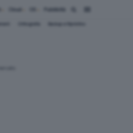
i
Cloud
OS
Pubblicità
ement
Crittografia
Backup e Ripristino
 mercato.