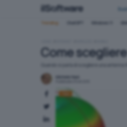
Bus
Trending:
ChatGPT
Windows 11
QN
HOME
INTERNET
WIRELESS
MOBILE
Come scegliere
Quando si parla di scegliere una antenna Wi
Michele Nasi
Pubblicato il 8 ott 2015
Tips