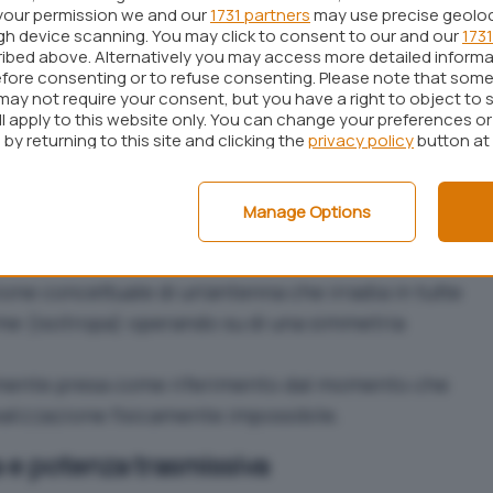
your permission we and our
1731 partners
may use precise geolo
direzionale con guadagno da 15 dB in un edificio,
ugh device scanning. You may click to consent to our and our
1731
ibed above. Alternatively you may access more detailed inform
esso piano senza mai raggiungere i piani inferiori e
fore consenting or to refuse consenting. Please note that some
may not require your consent, but you have a right to object to 
ll apply to this website only. You can change your preferences o
ono per le antenne direzionali. Così, se l’antenna
by returning to this site and clicking the
privacy policy
button at
gno di 20 dB, bisognerà aver cura di posizionare
hé il segnale sarà molto più “concentrato”.
Manage Options
io, solitamente ci si riferisce a due modelli:
zione concettuale di un’antenna che irradia in tutte
rme (isotropa) operando su di una simmetria
lmente presa come riferimento dal momento che
alizzazione fisicamente impossibile.
 e potenza trasmissiva