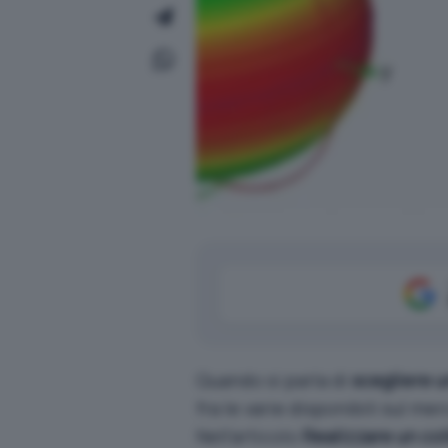
Quando si parla di
scegliere 
fra le varie disponibili sul me
Nell’articolo
Realizzare un co