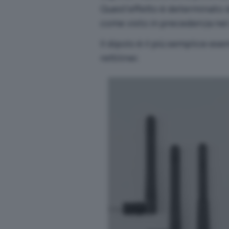
Quest’effetto è determinato d
come visto in precedenza nel
Il dipolo è il più semplice es
rettilinei.