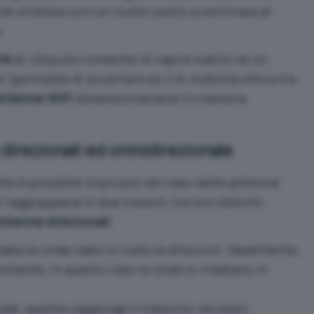
e wireless con un router posto a centinaia di
.
ink
di
Ubiquity
consente di capire subito se un
 (permette di accertare se vi è visibilità ottica tra
antenne WiFi
dimensionandole in maniera
 direzionali ed omnidirezionale
he è possibile tracciare nel caso delle antenne
raggrupparle in due insiemi, tra loro distinti:
ntenne direzionali
.
dia le onde radio in tutte le direzioni. Idealmente,
ostante, in questo caso le onde si irradiano in
nale, questa raggiunge il massimo nei piani