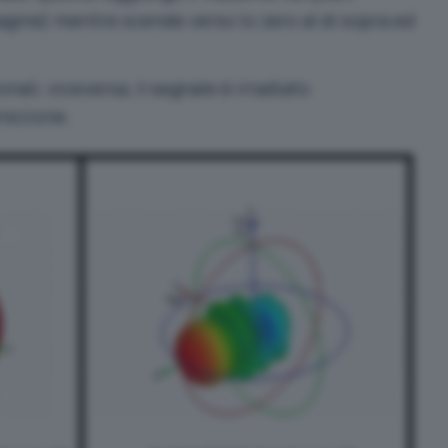
magine) mentre scende verso lo zero al di sopra ed
nali, viceversa, il segnale è irradiato
irezione.