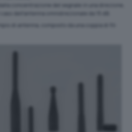
alla concentrazione del segnale in una direzione,
 caso dell’antenna omnidirezionale da 15 dB.
empio di antenna, composto da una coppia di fili