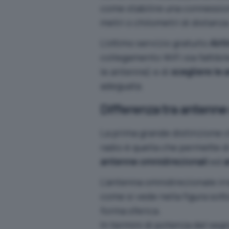
come stabilire una connession
metri o chilometri di distanza
L’ottimo servizio gratuito
Airl
collegamento WiFi sia fattibile
le antenne) e di
scegliere le 
adeguata.
Differenza tra antenne
La prima grande distinzione c
radio è quella che permette di 
antenne omnidirezionali
ed
a
L’antenna omnidirezionale irra
come si vede nella figura sott
forma sferica.
In termini di potenza del seg