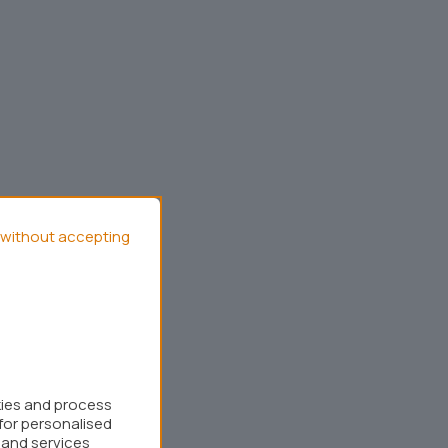
without accepting
kies and process
for personalised
 and services