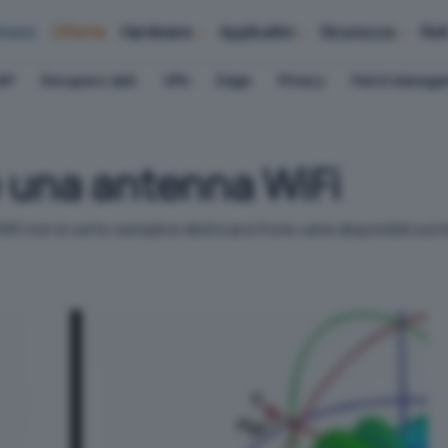
iness
Offerte
Hardware
Applicativi
Sicurezza
Ret
AP
Recupero dati
VPN
Edge
Privacy
Patch Manag
 una antenna WiFi
Fi non è certo semplice districarsi fra le varie disponibili sul