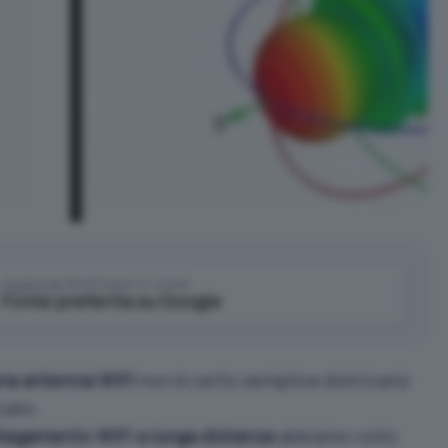
Aggiungi IlSoftware.it come
Fonte preferita su Google
una antenna WiFi
non è certo semplice districarsi
rcato.
llegamento WiFi a lunga distanza
abbiamo visto