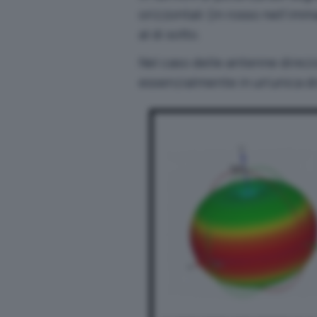
orizzontali (in rosso nell’im
al di sotto.
Nel caso delle antenne direzio
essenzialmente in un’unica d