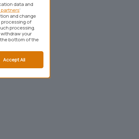
cation data and
 partners
’
ation and change
 processing of
such processing.
r withdraw your
 the bottom of the
Accept All