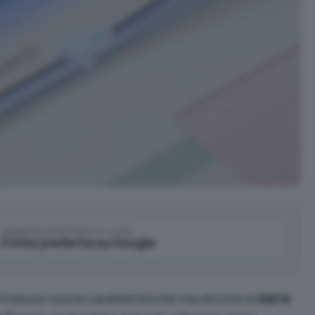
Aggiungi IlSoftware.it come
Fonte preferita su Google
ntroduce nuove caratteristiche ma ancora la
barra