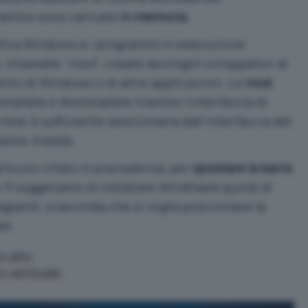
entre sono caricate
in memoria
.
ica Windows e i programmi in esecuzione
, chiamate “
mod
“, create da singoli sviluppatori al
ento di Windows o di altre applicazioni. Le
mod
allate e disinstallate tramite l’interfaccia di
od, è sufficiente selezionarla dall’interfaccia del
lsante
Installa
.
articolo citato in precedenza, per
spostare la barra
11 suggeriamo di installare Windhawk quindi di
guenti, a seconda che si voglia posizionare la
le:
n alto
n verticale