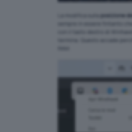
La modifica sulla
posizione de
sempre in essere fintanto che
con il tasto destro di Winhaw
termina. Questo accade perch
RAM.