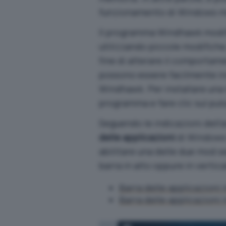
funzionamento di Windows m
Il programma
Windhawk modif
utilizzando piccole modifiche
fine di alterare il comportam
possono essere facilmente inst
Windhawk. Per installare una m
programma e fare clic sul pu
Seguendo le indicazioni dell’
delle applicazioni
di Windows 
abilitare una delle due mod se
barra in alto oppure in vertica
Barra delle applicazioni i
Barra delle applicazioni i