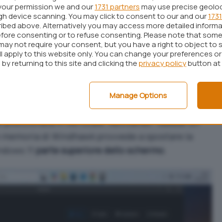
your permission we and our
1731 partners
may use precise geolo
ugh device scanning. You may click to consent to our and our
1731
ibed above. Alternatively you may access more detailed inform
fore consenting or to refuse consenting. Please note that some
may not require your consent, but you have a right to object to 
ll apply to this website only. You can change your preferences o
by returning to this site and clicking the
privacy policy
button at
emente lasciando attivata la
mod
Manage Options
 Windows 11
, la barra delle applicazioni del sistema
posizionata in verticale. Abilitando
Taskbar on
in memoria di Windhawk provvede a spostare la
indows 11
parte superiore dello schermo
.