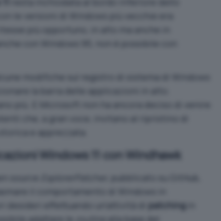
11
resta inchiodata al bordo inferiore dello
on le versioni di Windows più vecchie era
ritesse più opportuno, in alto ma anche in
 anche con
Windows 95
, non è possibile con
cune modifiche sul registro di sistema di Windows
ionare la barra delle applicazioni in alto.
no più. E Microsoft non ha ancora deciso di venire
tenti che, a gran voce, invitano al ripristino di
 storica e apprezzata.
licazioni Windows 11 con Windhawk
pen source
ExplorerPatcher
,
pubblicato su GitHub
,
i plasmare il comportamento di Windows in
i desideri effettuando un’attività di
patching
in
ssibile adattare le
routine
alla base del