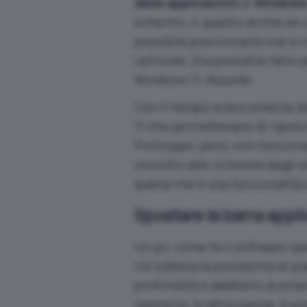
delle applicazioni
di
Windows 
schermo. E questo anche se c
possibile posizionarla ove si 
verticale. Era possibile farlo
Windows 11. Assurdo.
Con il tempo erano emerse al
11 che permettevano di riposiz
Purtroppo, però, non funziona
incontro alle richieste degli u
quella che è una funzionalità
Spostare la barra app
Un po’ come fa il software o
c’è tuttavia la possibilità d
profondità e adattarlo ai propr
memoria. In altre parole, è po