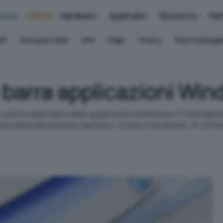
iness
Offerte
Hardware
Applicativi
Sicurezza
Ret
AP
Recupero dati
VPN
Edge
Privacy
Patch Manag
barra applicazioni Win
zzazione della barra delle applicazioni di Windows 11, impedend
precedenti del sistema operativo. Grazie a Windhawk, un softw