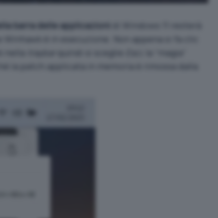
lla barra delle applicazioni
di Windows 11 resterà
 Winhawk è in esecuzione. Non appena si fa clic
k nella
traybar
quindi si sceglie
Esci
, la “magia”
é la patch applicata in memoria è rimossa dalla