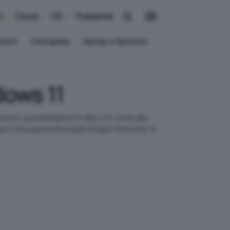
i
Cloud
OS
Pubblicità
ement
Crittografia
Backup e Ripristino
dows 11
one lo spostamento in alto o in verticale,
are che permette il patching in memoria, è