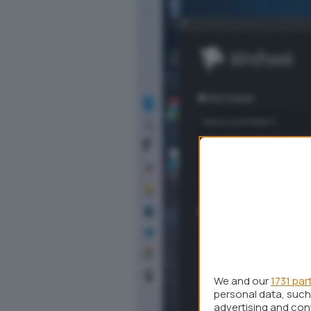
We and our
1731 par
personal data, such 
advertising and co