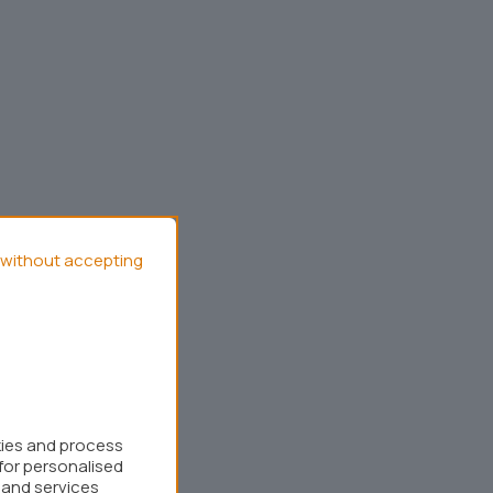
without accepting
kies and process
for personalised
 and services