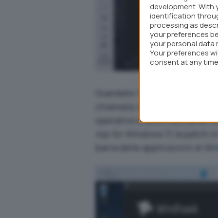
development. With 
identification thro
processing as descr
your preferences be
your personal data 
Your preferences wi
consent at any time 
webpage.
Guardate l’immagine: semplic
chiamata
Vertical Taskbar for
operativo è automaticamente 
top for Windows 11
, la patch 
barra delle applicazioni di W