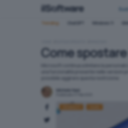
Bus
Trending:
ChatGPT
Windows 11
QN
HOME
SISTEMI OPERATIVI
WINDOWS
Come spostare 
Microsoft continua a limitare la personali
una funzionalità presente nelle versioni 
possibile aggirare questa restrizione.
Michele Nasi
Pubblicato il 17 feb 2025
Windows 11
Howto