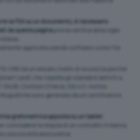
rre la FEA su un documento, è necessario
ati
da questa pagina
previa verifica della sigla
 stessa.
ivamente applicata usando software come
File
S-CNS ha un elevato livello di sicurezza perché
mart card) che rispetta gli standard definiti a
C 15408, Common Criteria, EAL4+
); inoltre,
crittografiche sono generate da un certificatore
irma grafometrica apposta su un tablet
 concludere la stipula di un contratto in banca,
sso una società assicurativa.