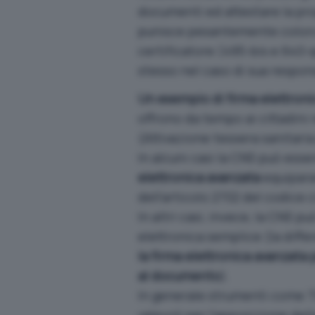
documenti ed attestare la prop
punisce pesantemente coloro 
certificatore (495-bis e 640-q
stesso nel caso di sua respons
Un esempio di firma elettron
offrono da tempo ai cittadini
(
Attivazione tessera sanitaria
In alcuni casi la CNS può ess
elettronica avanzata
equiparan
dell’articolo 2702 del codice ci
In altri casi, invece, la CNS p
elettronica semplice (la diffe
la firma elettronica avanzata 
al documento
).
In generale strumenti come T
valevoli per l’apposizione del