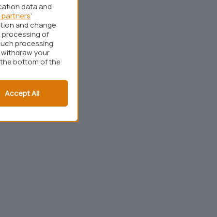
cation data and
 partners
’
ation and change
 processing of
such processing.
r withdraw your
 the bottom of the
Accept All