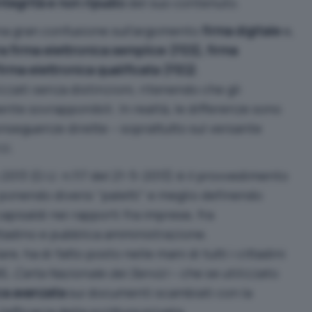
integrità e non ripudio
del suo contenuto.
na gran confusione sull’argomento
firma digitale
e,
ra firma elettronica semplice (FES), firma
irma elettronica qualificata (FEQ)
.
zzati senza distinzioni, ritenendo che gli
nte sovrapponibili. In realtà, le differenze sono
nseguenze dirette – soprattutto sul versante
zi.
io 2013 (G.U. n.117 del 21-5-2013) è il provvedimento
 ponendo diversi “paletti” e meglio definendo
apisaldi nei rapporti fra imprese, fra
cittadino e pubblica amministrazione.
re, ha di fatto posto nelle mani di tutti i cittadini
NS,
Carta Nazionale dei Servizi
– che se utilizzato
ica avanzata
sui documenti scambiati con la