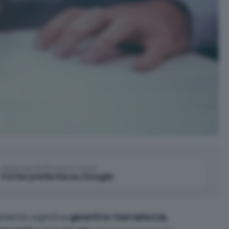
Aggiungi IlSoftware.it come
Fonte preferita su Google
mento significa
garantire riservatezza,