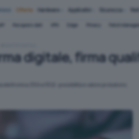
iness
Offerte
Hardware
Applicativi
Sicurezza
Ret
AP
Recupero dati
VPN
Edge
Privacy
Patch Manag
IDENTITÀ DIGITALE
irma digitale, firma qual
a elettronica (FEA e FEQ): possibilità e valore probatorio.