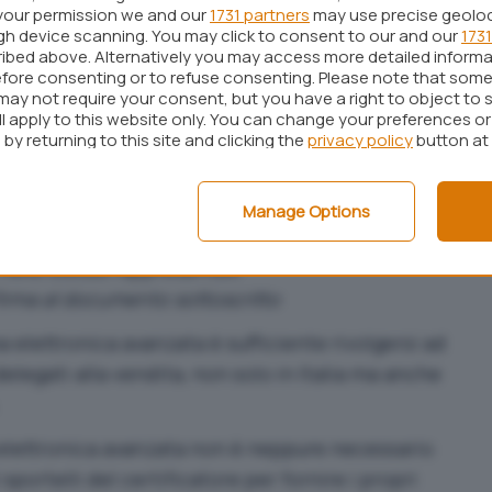
your permission we and our
1731 partners
may use precise geolo
tario del sistema di generazione della firma, ivi
ugh device scanning. You may click to consent to our and our
1731
ualmente utilizzati per la generazione della firma
ibed above. Alternatively you may access more detailed inform
fore consenting or to refuse consenting. Please note that some
may not require your consent, but you have a right to object to 
 il documento informatico sottoscritto non abbia
ll apply to this website only. You can change your preferences o
by returning to this site and clicking the
privacy policy
button at
zione della firma
di ottenere evidenza di quanto sottoscritto
che eroga la soluzione di firma elettronica avanzata
Manage Options
to nell’oggetto della sottoscrizione atto a
ti nello stesso rappresentati
irma al documento sottoscritto
a elettronica avanzata è sufficiente rivolgersi ad
delegati alla vendita, non solo in Italia ma anche
 elettronica avanzata non è neppure necessario
sportelli del certificatore per fornire i propri