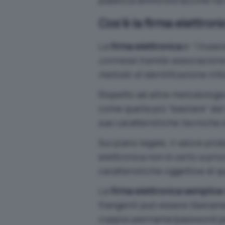
pubblica amministrazione ha l’e
Cos’è la firma elettroni
La
firma elettronica
è “
l’insie
connessi tramite associazione l
metodo di identificazione inf
Rispetto ad altre metodologie 
come quella più “basilare” dal
sue caratteristiche tecniche 
Sul piano legale, il valore p
elettronica non è certo a prior
caratteristiche oggettive di qu
La
firma elettronica semplice
frangenti può essere liberame
coppia username/password per 