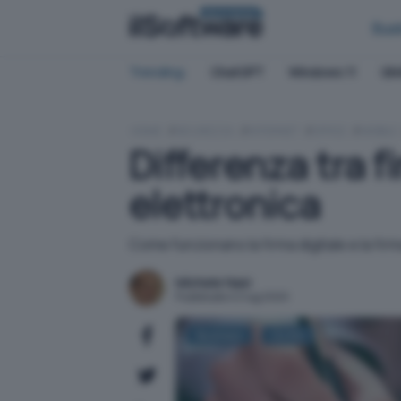
BUSINESS
Bus
Trending:
ChatGPT
Windows 11
QN
HOME
SICUREZZA
INTERNET
OFFICE
MOBILE
Differenza tra f
elettronica
Come funzionano la firma digitale e la firm
Michele Nasi
Pubblicato il 2 lug 2020
Business
Diritto