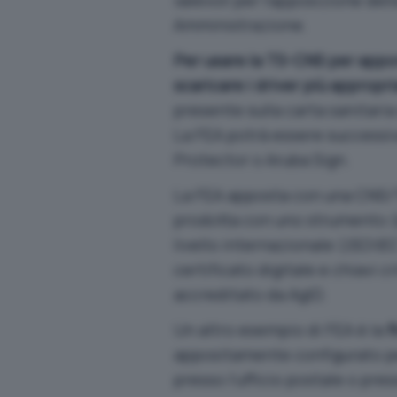
Amministrazione.
Per usare la TS-CNS per appo
scaricare i driver più appropri
presente sulla carta sanitaria
La FEA potrà essere success
Protector
o
Aruba Sign
.
La FEA apposta con una CNS/T
prodotta con uno strumento (s
livello internazionale (
ISO/IE
certificato digitale e chiavi 
accreditato da AgID.
Un altro esempio di FEA è la
f
appositamente configurato per
presso l’ufficio postale o pre