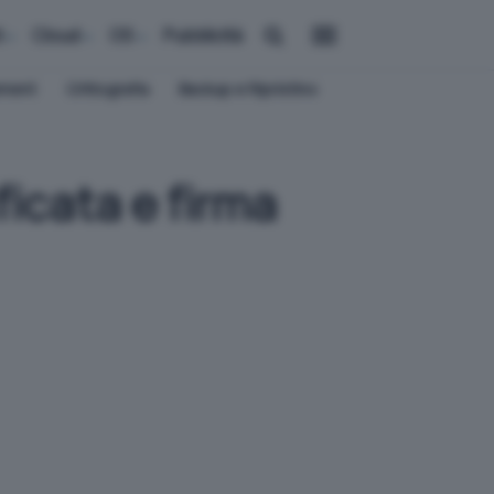
i
Cloud
OS
Pubblicità
ement
Crittografia
Backup e Ripristino
ificata e firma