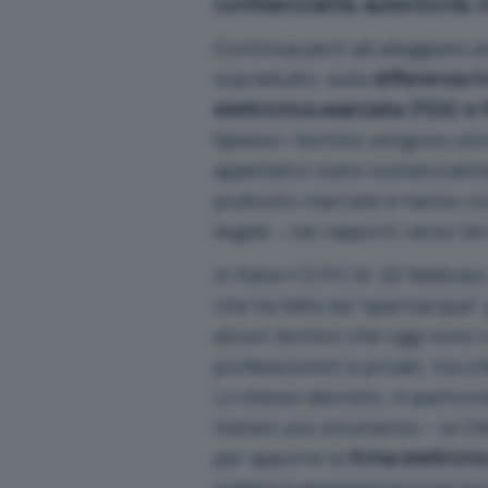
confidenzialità, autenticità, 
Continua però ad aleggiare u
soprattutto, sulla
differenza t
elettronica avanzata (FEA) e f
Spesso i termini vengono utili
appellativi siano sostanzialme
piuttosto marcate e hanno co
legale – nei rapporti verso ter
In Italia il D.P.C.M. 22 febbra
che ha fatto da “spartiacque”
alcuni termini che oggi sono c
professionisti e privati, tra 
Lo stesso decreto, in particola
italiani uno strumento – la C
per apporre la
firma elettron