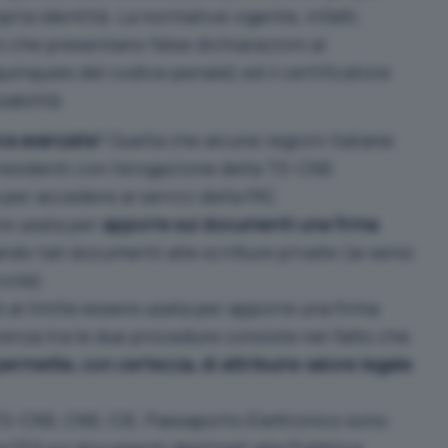
ria identità. La normative vigente, infatti,
che presentano false dichiarazioni al
uinquies del codice penale) ed il certificatore
abilità.
ica avanzata
? Quella che alcune regioni italiane
 residenti con l’erogazione della TS-CNS
 per accedere ai servizi della PA
).
ere usata per
apporre sui documenti una firma
do tali documenti alle scritture private (ai sensi
vile).
uò al limite essere usata per apporre una firma
renza tra le due procedure consiste nel fatto che
permette, con certezza, di attribuire valore legale
S-CNS, CNS, CIE, Passaporto Elettronico sono
la FEA sui documenti destinati alla Pubblica