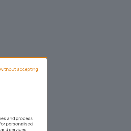
without accepting
kies and process
for personalised
 and services