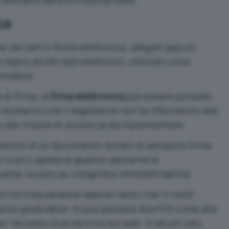
fficacia della scrittura privata.
ca
me dei dati in forma elettronica, allegati oppure
ogica ad altri dati elettronici, utilizzati come
ormatica
“.
di firma, la
firma elettronica
può essere pensata
 momento che il legislatore non fa riferimento alle
e alle misure di sicurezza da implementare.
robatorio di un documento dotato di semplice firma
i e anzi spetta al giudice valutarne le
alità, sicurezza, integrità e immodificabilità.
è intrinsecamente debole tanto che in molti
nte giudicabile. Si può pensare alla FES come alla
l’accesso a un servizio sul web. In alcuni casi,