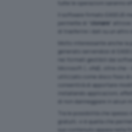
tutte le operazioni saranno e
Il software firmato EASEUS 
permette di “
clonare
” altrove
di trasferire i dati su un alt
Molto interessante anche la p
generato servendosi di EASEUS
nei formati gestibili dai soft
Microsoft (
), oltre che 
.vhd
utilizzato come disco fisso d
consentirà di apportare modi
installando applicazioni, effe
di non danneggiare in alcun 
Tra le possibilità che spesso 
gratuiti, vi è quella che perme
suo contenuto appaia nella f