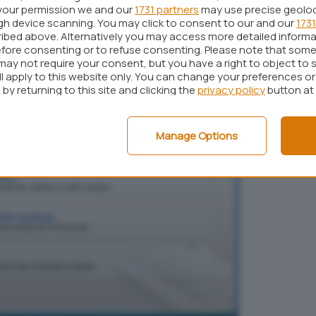
your permission we and our
1731 partners
may use precise geolo
 sicura dei dati, la gestione dei backup e delle
ugh device scanning. You may click to consent to our and our
1731
integrità delle immagini, la riga di comando.
ibed above. Alternatively you may access more detailed inform
fore consenting or to refuse consenting. Please note that some
may not require your consent, but you have a right to object to 
ll apply to this website only. You can change your preferences o
by returning to this site and clicking the
privacy policy
button at
Manage Options