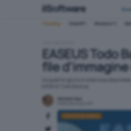
Bus
Trending:
ChatGPT
Windows 11
QN
HOME
WINDOWS
EASEUS Todo Bac
file d'immagine 
Da qualche giorno è stata resa disponibil
EASEUS Todo Backup.
Michele Nasi
Pubblicato il 6 giu 2011
Ripristino del sistema