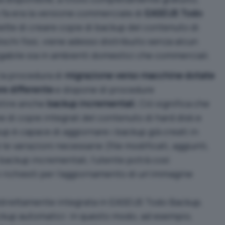
 fa era la versione commerciale di
EASEUS Todo
ette di creare copie di backup del contenuto di
dischi fissi, viene adesso distribuito senza alcun
egabile sia in ambienti domestici che commerciali.
 la procedura di
migrazione verso macchine dotate
re differente
e dispone di procedure
stire anche
backup incrementali.
Ciò significa che
e di copie integrali del contenuto di hard disk e
p è capace di aggiornare i backup già creati in
 variazioni necessarie (file modificati, aggiunti,
backup incrementali, l’utente potrà così
 richiesti per l’aggiornamento di un’immagine
direttamente integrata in EASEUS Todo Backup,
kup automatici: in questo modo, ad esempio,