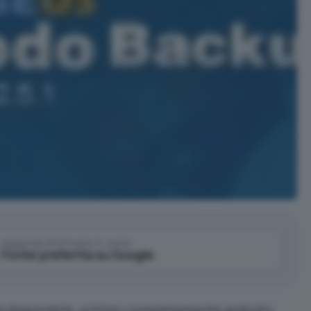
Aggiungi IlSoftware.it come
Fonte preferita su Google
a disponibile, a titolo completamente gratuito,