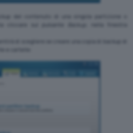
ckup del contenuto di una singola partizione o
sta cliccare sul pulsante
Backup
, nella finestra
tirà di scegliere se creare una copia di backup di
ile e cartelle: