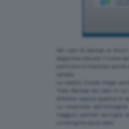
Nel caso di backup di dischi 
dapprima indicare il nome del 
partizioni d’interesse quindi
salvata.
La casella
Create image sect
Todo Backup nel caso in cui su
difettosi oppure qualora lo sp
La creazione dell’immagine 
maggiori perché raccoglie a
contengono alcun dato.