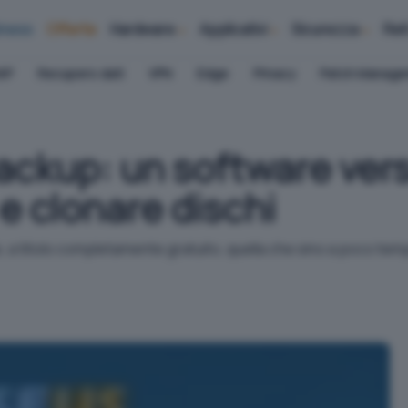
iness
Offerte
Hardware
Applicativi
Sicurezza
Ret
AP
Recupero dati
VPN
Edge
Privacy
Patch Manag
kup: un software versa
e clonare dischi
e, a titolo completamente gratuito, quella che sino a poco tem