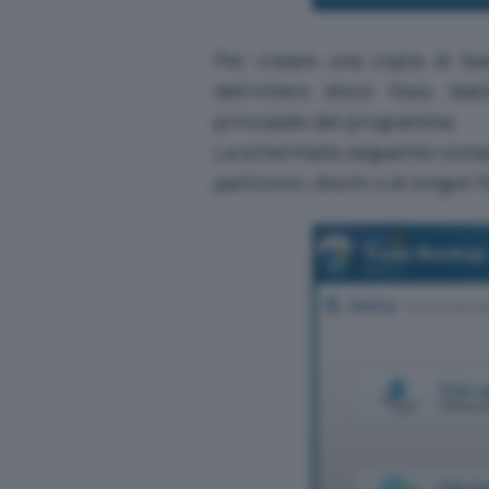
Per creare una copia di ba
dell’intero disco fisso, ba
principale del programma.
La schermata seguente consen
partizioni, dischi o di singoli f