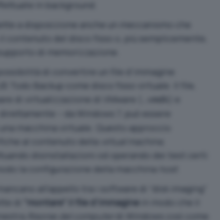
ffettuate in background.
mette a disposizione anche un meccanismo che
 il contenuto del disco fisso o, più semplicemente,
ro supporto di memorizzazione.
ossibilità di convertire un file d’immagine
 Todo Backup come disco fisso virtuale. Il file,
ware di virtualizzazione di VMware (
) e
.vmdk
– direttamente – da Windows 7, può essere
i una macchina virtuale. Questo approccio
fiche al contenuto della
virtual machine
,
ttuando disinstallazioni od operando dei test certi
modo la configurazione della macchina
host
.
mancano all’appello tra i software di “disk imaging”
tte di
“montare” il file d’immagine
in modo che il
inestra
Risorse del computer
di Windows così come