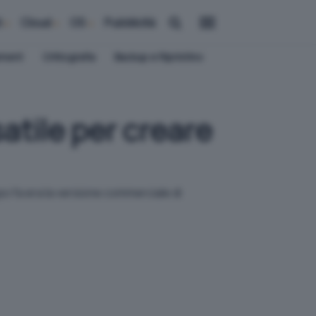
i
Cloud
OS
Pubblicità
ement
Crittografia
Backup e Ripristino
tile per creare
po fa era la versione commerciale di