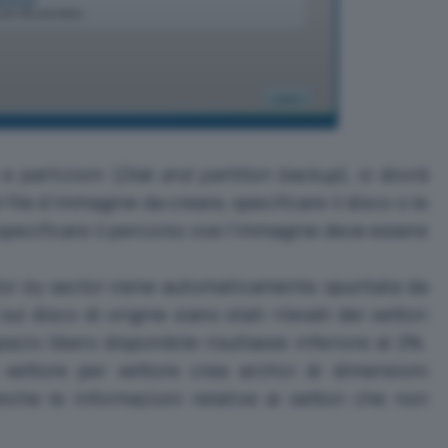
e partizioni (
Disk and partition backup
), si dovrà
file d’immagine da creare, specificare il disco o le
 specificare il percorso ove l’immagine deve essere
or by sector
viene automaticamente spuntata da
l disco di origine siano stati rilevati dei settori
azio libero disponibile risultasse inferiore al 2%.
settore per settore crea archivi di dimensioni
nche le informazioni relative ai settori che non