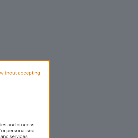
without accepting
kies and process
for personalised
 and services