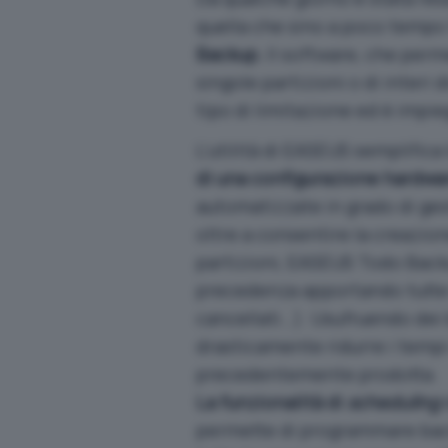
quella che sino a poco tempo
Backup.
Il software, che perm
singole partizioni o di interi 
tipo di limitazione ed è impi
L’utilità di EASEUS semplifica
di una configurazione hardwa
automatizzate in grado di ge
oltre a consentire la creazion
partizioni, EASEUS Todo Backu
precedenza apportando tutte le
cancellati…). Usufruendo dei 
drasticamente ridurre i tempi
precedentemente prodotta.
La funzionalità di
scheduling
permette di programmare bac