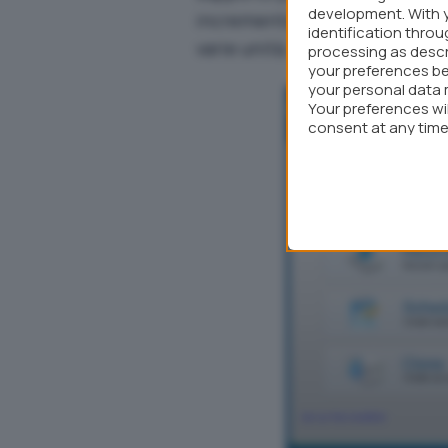
development. With 
incrementale, la cancellazione
identification thro
varie unità, il controllo dell’
processing as descr
your preferences be
your personal data 
Your preferences wi
consent at any time 
webpage.