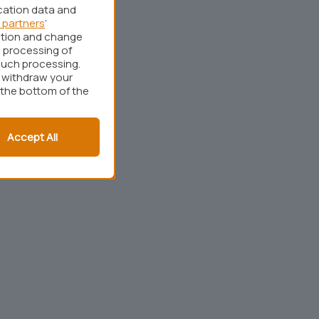
cation data and
 partners
’
ation and change
 processing of
such processing.
r withdraw your
 the bottom of the
Accept All