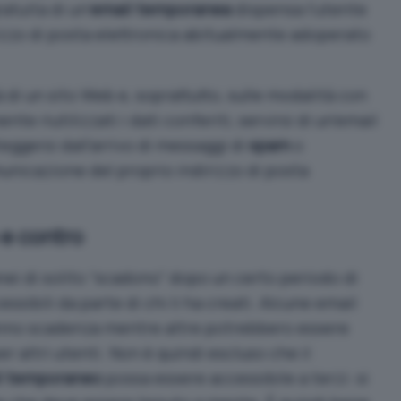
atuita di un’
email temporanea
dispensa l’utente
rizzo di posta elettronica abitualmente adoperato
à di un sito Web e, soprattutto, sulle modalità con
te riutilizzati i dati conferiti, servirsi di un’email
gersi dall’arrivo di messaggi di
spam
o
nicazione del proprio indirizzo di posta
 e contro
i di solito “scadono” dopo un certo periodo di
ssibili da parte di chi li ha creati. Alcune email
anno scadenza mentre altre potrebbero essere
r altri utenti. Non è quindi escluso che il
il temporaneo
possa essere accessibile a terzi: si