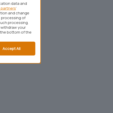
cation data and
 partners
’
ation and change
 processing of
such processing.
r withdraw your
 the bottom of the
Accept All