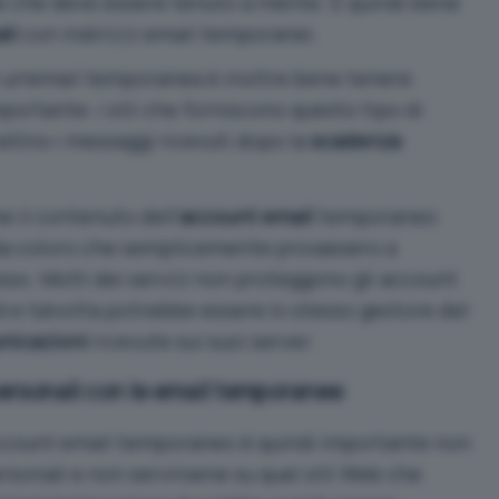
le che deve essere tenuto a mente. È quindi bene
li
con indirizzi email temporanei.
di un’email temporanea è inoltre bene tenere
portante: i siti che forniscono questo tipo di
ellino i messaggi ricevuti dopo la
scadenza
e il contenuto dell’
account email
temporaneo
da coloro che semplicemente provassero a
sso. Molti dei servizi non proteggono gli account
e talvolta potrebbe essere lo stesso gestore del
nicazioni
ricevute sui suoi server.
ersonali con le email temporanee
account email temporaneo è quindi importante non
rsonali e non servirsene su quei siti Web che