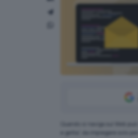
Quando si naviga sul Web può 
e getta”, da impiegare solo pe