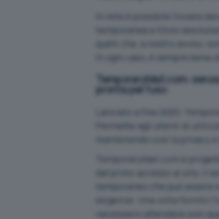
In rete è possibile trovare de
temporanea a titolo assoluta
quelli che, a nostro avviso, s
In ogni caso, è sempre bene a
TemporaryMail.com: senza 
pronta per l’uso
Lanciato a fine 2020,
Tempora
Permette agli utenti di utiliz
mantenendo così la privacy e l
TemporaryMail.com è progetta
dal primo accesso al sito, il 
temporaneo che può essere e
esigenze. Una volta fornito l’
necessario attendere solo qual