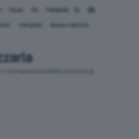
i
Cloud
OS
Pubblicità
ement
Crittografia
Backup e Ripristino
zzarla
 Cos'è questa possibilità e cosa sono gli