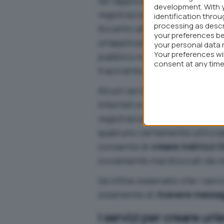
Se l’applicazione Web registras
development. With 
registrazione, usare soltanto 
identification thro
processing as descr
Accanto all’utilizzo dell’emai
your preferences be
un’applicazione come
Tor Br
your personal data 
Your preferences wi
pubblico e usare ogni volta u
consent at any time 
tracciante.
webpage.
Alcuni servizi per la
creazione
Internet e le caselle di posta
registrazione. Tra quelli che
qualcuno certamente utilizzab
consente di
creare indirizzi 
ovviamente mai bloccati da 
Va infine osservato che i se
solamente di
ricevere messag
I servizi per creare un