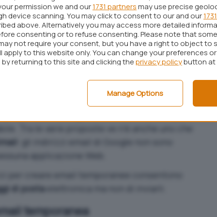
se gli indirizzi IP dei client che effettuano la
your permission we and our
1731 partners
may use precise geolo
un differente indirizzo email non sarebbe d’aiuto.
ugh device scanning. You may click to consent to our and our
1731
ibed above. Alternatively you may access more detailed inform
l temporanea, quindi, andrebbe fatto ricorso a
fore consenting or to refuse consenting. Please note that some
owser
che consente di
modificare l’indirizzo IP
may not require your consent, but you have a right to object to 
ll apply to this website only. You can change your preferences o
n browser “ripulito” da qualunque genere di cookie
by returning to this site and clicking the
privacy policy
button at
 di email temporanee
sono noti a molti siti
Manage Options
 da essi generate non sono accettate in fase di
 vi proponiamo di seguito ve ne sarà comunque
ile. Tra le varie proposte ve n’è anche uno che
Gmail
: gli indirizzi email di Google non sono
nessuna applicazione Web.
rvizi per creare email temporanee consentono
gi di posta
elettronica ma non di inviarli.
’email temporanea