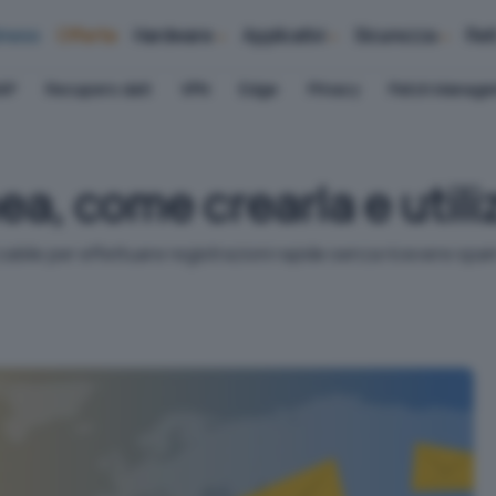
iness
Offerte
Hardware
Applicativi
Sicurezza
Ret
AP
Recupero dati
VPN
Edge
Privacy
Patch Manag
a, come crearla e utili
bile per effettuare registrazioni rapide senza ricevere spam.