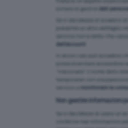
tratta di un aspetto essenzia
evitare di gestire
dati persona
Se si decidesse di avvalersi 
presente un altro dettaglio im
servizio non è detto che canc
dell’account
.
In alcuni casi può accadere ch
possa diventare accessibile 
“indovinare” il nome dello ste
temporanei con una password 
servizio a
monitorare le comu
Non gestire informazioni p
Se si decidesse di usare un 
conferire mai informazioni pe