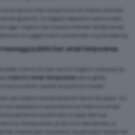
cine di servizi che consentono di creare un’email
mente gratuito. Di seguito abbiamo selezionato
ono oggi i migliori per creare un’email temporanea.
ttenersi ai suggerimenti presentati in precedenza.
messaggi pubblicitari, email temporanea
ryMail.com
è uno dei servizi migliori sulla piazza.
zare
indirizzi email temporanei
usa e getta,
a pulizia delle caselle di posta principali.
to per essere estremamente facile da usare. Sin
servizio assegna in automatico un indirizzo email
ventualmente modificato in base alle tue
indirizzo temporaneo al servizio desiderato, è
che istante per ricevere e visualizzare l’email nel