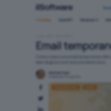
Bus
Trending:
ChatGPT
Windows 11
QN
HOME
RETI
INTERNET
Email temporane
Come creare una email temporanea utilizza
alias degli account di posta elettronica.
Michele Nasi
Pubblicato il 15 lug 2024
Posta elettronica
Howto