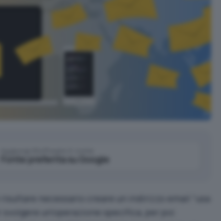
Aggiungi IlSoftware.it come
Fonte preferita su Google
risultare necessario creare un indirizzo email “usa
r svolgere un’operazione specifica, per poi