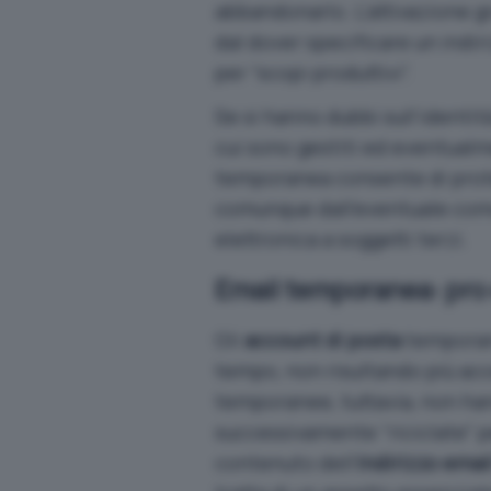
abbandonarlo. L’attivazione gr
dal dover specificare un indi
per “scopi produttivi”.
Se si hanno dubbi sull’identit
cui sono gestiti ed eventualmen
temporanea consente di proteg
comunque dall’eventuale comu
elettronica a soggetti terzi.
Email temporanea: pro
Gli
account di posta
temporane
tempo, non risultando più acce
temporanee, tuttavia, non h
successivamente “riciclate” pe
contenuto dell’
indirizzo ema