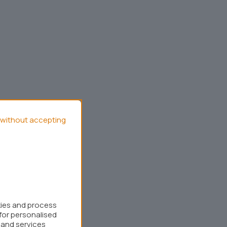
without accepting
kies and process
for personalised
 and services