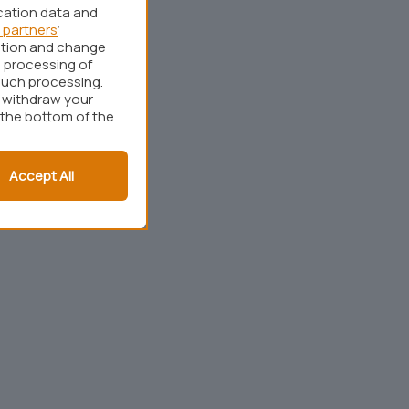
cation data and
 partners
’
ation and change
 processing of
such processing.
r withdraw your
 the bottom of the
Accept All