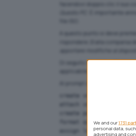
facendovi doppio clic il suo c
Questo PC
. È importante annot
file ISO.
A questo punto si deve prem
rispondere
Sì
alla comparsa 
apportare modifiche al disposi
Di seguito facciamo riferime
applicabile anche nel caso di
Al prompt di Diskpart digitar
create vdisk file=C:\W
attach vdisk
create partition prima
format quick label=win
We and our
1731 par
personal data, such 
assign letter=V
advertising and co