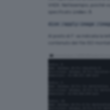
VHDX. Nell’esempio, poiché v
specificato
.
index:5
dism /apply-image /ima
Al posto di F: va indicata la l
contenuto del file ISO monta