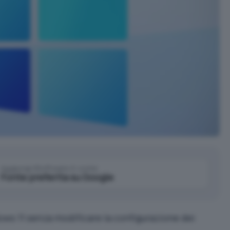
Aggiungi IlSoftware.it come
Fonte preferita su Google
ws 11 senza modificare la configurazione dei