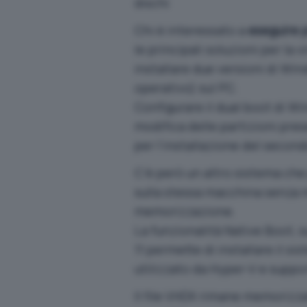
dischi
Chi è interessato a
eseguire p
le principali soluzioni per la 
installare due versioni di Wi
operativo) sul PC.
Configurare il
dual boot di W
modifica delle partizioni pres
per l’installazione del secon
C’è però un altro sistema ch
sulla stessa macchina senza m
memorizzazione.
La funzionalità
Native Boot
, 
11 permette di installare il si
utilizzato da Hyper-V e suppor
Il file VHDX rimane memorizzat