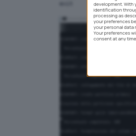
exit
development. With 
identification thro
processing as descr
your preferences be
your personal data 
Your preferences wi
consent at any time 
webpage.