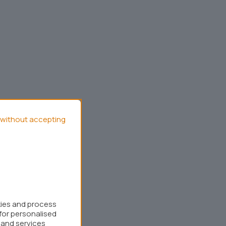
without accepting
kies and process
for personalised
 and services