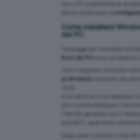
con il PC e permette di avviar
senza modificare la
configura
Come installare Windows
del PC
I passaggi per installare Wind
boot del PC
sono veramente s
Unico requisito consiste nell’
di Windows
scaricato dai serv
Tool
).
In un altro articolo abbiamo v
altro come effettuare il
downl
I file ISO generati con il
Media
nella cartella
install.esd
S
Dopo aver scaricato il file IS