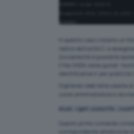
In questo caso creiamo un fi
radice dell’unità C: e assegni
(ovviamente è possibile aume
Il file VHDX viene quindi “mon
identificativa V: per praticità 
Digitando
nella casella d
cmd
come amministratore
si dovra
dism /get-wiminfo /wim
Questo primo comando consent
corrispondente all’edizione di