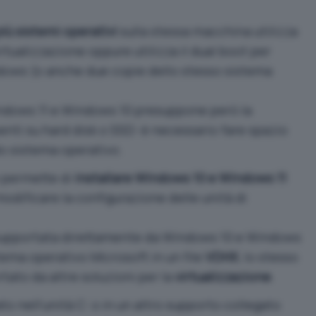
iù sistemi operativi
sulla stessa macchina utilizza
virtualizzazione oppure utilizza il dual boot per
ndows (o anche due copie dello stesso sistema
indows 11 e Windows 10
presuppone però la
enti su hard disk o SSD: è necessario fare spazio
do sistema operativo.
e permette di
installare Windows 10 e Windows 11
odificare la configurazione delle unità di
supportata direttamente da Windows 10 e Windows
stema operativo Microsoft in un file
VDHX
, lo stesso
tato da altre soluzioni per la
virtualizzazione
.
o nell’unità C: o in un altro supporto collegato