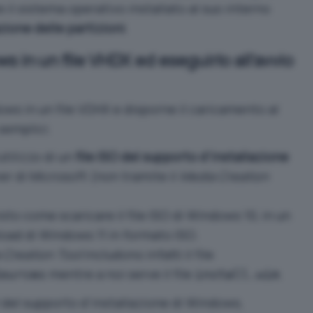
e il sistema operativo installato al suo interno
zione delle partizioni
.
 in un file VHDX ed eseguirlo all’avvio
ows in un file VDHX e disporne il caricamento al
emplici.
utilizzo di un
file ISO del supporto d’installazione
er di Microsoft (non tramite il
Media Creation
isto
come scaricare il file ISO di Windows 10
, in un
oad di Windows 11 in formato ISO
.
 Creation Tool
includono infatti il file
mentre a noi serve il file
.
ources
install.wim
O del supporto d’installazione di Windows,