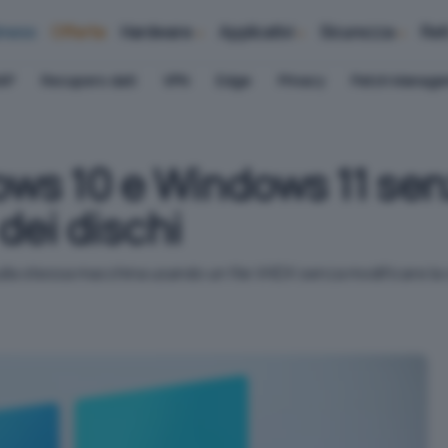
iness
Offerte
Hardware
Applicativi
Sicurezza
Ret
AP
Recupero dati
VPN
Edge
Privacy
Patch Manag
ows 10 e Windows 11 sen
dei dischi
a stessa macchina usando un file VHDX senza modificare la co