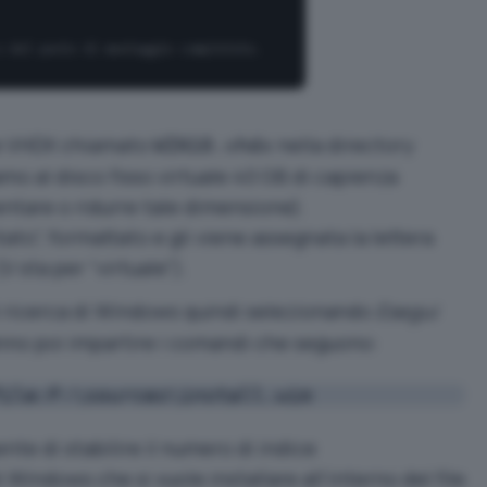
le VHDX chiamato
nella directory
WIN10.vhdx
amo al disco fisso virtuale 40 GB di capienza
ntare o ridurre tale dimensione).
tato”, formattato e gli viene assegnata la lettera
(V sta per “virtuale”).
i ricerca di Windows quindi selezionando
Esegui
nno poi impartire i comandi che seguono:
file:F:\sources\install.wim
e di stabilire il numero di indice
 Windows che si vuole installare all’interno del file