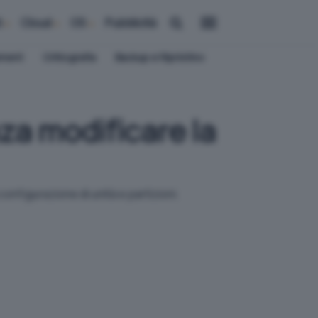
i
Cloud
OS
Pubblicità
ement
Crittografia
Backup e Ripristino
za modificare la
nfigurazione di unità e partizioni.