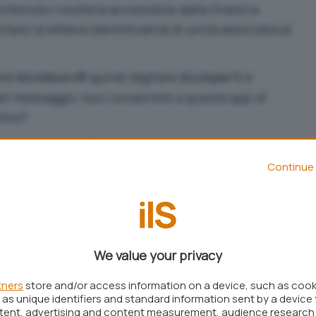
ontenuto risulterà accessibile dalla finestra
are la lettera identificativa di unità associata al
ere
quindi digitare
e
Windows+R
diskpart
del messaggio
Vuoi consentire a questa app di
tivo
?
nto a Windows 10 ma la stessa procedura è
 Windows 11.
Continue 
e in sequenza i seguenti comandi:
IN10.vhdx maximum=40000 type=fixed
We value your privacy
ry
10vhdx
tners
store and/or access information on a device, such as coo
as unique identifiers and standard information sent by a device 
ntent, advertising and content measurement, audience research