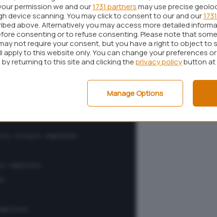
your permission we and our
1731 partners
may use precise geolo
ugh device scanning. You may click to consent to our and our
1731
ibed above. Alternatively you may access more detailed inform
fore consenting or to refuse consenting. Please note that some
may not require your consent, but you have a right to object to 
ll apply to this website only. You can change your preferences o
by returning to this site and clicking the
privacy policy
button at
Manage Options