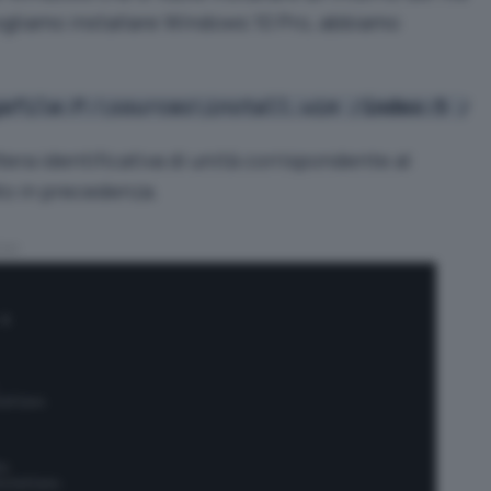
ogliamo installare Windows 10 Pro, abbiamo
gefile:F:\sources\install.wim /
index:5
 /a
ettera identificativa di unità corrispondente al
to in precedenza.