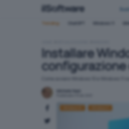
Bus
Trending:
ChatGPT
Windows 11
QN
HOME
VIRTUALIZZAZIONE
WINDOWS
Installare Wind
configurazione 
Come avviare Windows 10 e Windows 11 sull
Michele Nasi
Pubblicato il 15 dic 2021
Windows 10
Windows 11