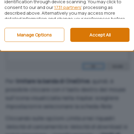
identification through device scanning. You may click to
consent to our and our
1731 partners
’ processing as
described above. Alternatively you may access more
detailed information and change your preferences before
consenting or to refuse consenting. Please note that
some processing of your personal data may not require
Manage Options
Accept All
your consent, but you have a right to object to such
processing. Your preferences will apply to this website only.
You can change your preferences or withdraw your
consent at any time by returning to this site and clicking
the
privacy policy
button at the bottom of the webpage.
Per
limitare la banda di OneDrive
, quindi, è
possibile cliccare con il tasto destro del mouse
sull’icona visualizzata nella
traybar
, scegliere
Impostazioni
e selezionare la scheda
Rete
.
Cliccando sulle opzioni
Limita a
nei riquadri
Velocità di caricamento
e
Velocità di download
, si