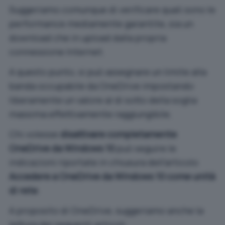
Suggeriamo comunque di verificare quali sono le
performance mediamente garantite, sia un
download che in upload dalla propria
connessione Internet.
A questo punto, si può assegnare un limite alla
banda occupabile da OneDrive impostando
liberamente un valore al di sotto della soglia
massima effettivamente raggiungibile.
Chi volesse
disattivare completamente
OneDrive da Windows 10
può seguire le
indicazioni riportate in chiusura dell’articolo
Accedere a OneDrive da Windows 10 come unità
di rete
.
A proposito di OneDrive, suggeriamo anche la
lettura dei seguenti articoli: