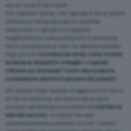
server cloud di Microsoft.
Può capitare, quindi, che l’upload di file di grandi
dimensioni tenda ad esaurire la banda
disponibile in upload e a impattare
negativamente sulle prestazioni in download
della connessione di rete (ne abbiamo parlato
negli articoli
Connessione lenta, come limitare
la banda ai dispositivi collegati
e
L’upload
influisce sul download? Come velocizzare la
connessione mentre si caricano file pesanti
).
Allo stesso modo, quando si aggiorna o si carica
un file su OneDrive, all’interno del proprio
account (ad esempio ricorrendo all’
interfaccia
web del servizio
), lo stesso file sarà
automaticamente prelevato su tutti i sistemi