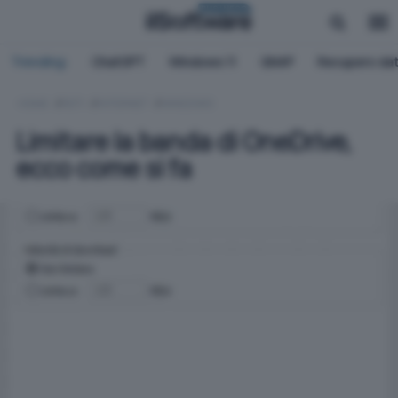
BUSINESS
Trending:
ChatGPT
Windows 11
QNAP
Recupero dat
HOME
RETI
INTERNET
WINDOWS
Limitare la banda di OneDrive,
ecco come si fa