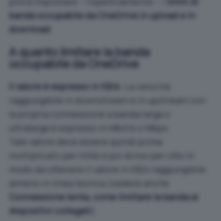
potrà impostare – rispettivamente – i
limiti di
banda occupabile da OneDrive in upload e in
download
.
A quanto limitare la banda
occupabile da OneDrive
Il valore è espresso in KB/s
. La velocità
raggiungibile in downstream e in upstream con
la propria connessione a banda larga o
ultralarga è espresso in Mbit/s o Mbps.
Tale valore deve essere quindi prima
moltiplicato per mille e poi diviso per otto in
modo da ottenere il valore in KB/s raggiungibile
almeno in linea teorica (vedere anche
Connessione lenta, come limitare la banda ai
dispositivi collegati
).