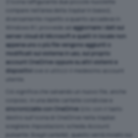
(l’icona raffigurante due piccole nuvolette
compare nell’area della
traybar
in basso),
diversamente rispetto a quanto accadeva in
Windows 8.1, provvede ad
aggiornare i dati sui
server cloud di Microsoft e quelli in locale non
appena uno o più file vengono aggiunti o
modificati sul sistema in uso, sul proprio
account OneDrive oppure su altri sistemi e
dispositivi
ove si utilizzi il medesimo account
utente.
Ciò significa che salvando un nuovo file, anche
corposo, in una delle cartelle condivise e
sincronizzate con OneDrive
(clic con il tasto
destro sull’icona di OneDrive nella
traybar
,
scegliere
Impostazioni
, scheda
Account
,
pulsante
Scegli cartelle
), questo verrà inviato sui