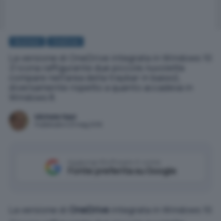
Business
OneDrive
La versione di OneDrive integrata in Windows 10
(l'icona raffigurante due piccole nuvolette
compare nell'area della traybar in basso),
diversamente rispetto a quanto accadeva in
Windows 8.
Michele Nasi
Pubblicato il 23 mag 2016
Aggiungi IlSoftware.it come
Fonte preferita su Google
La versione di
OneDrive
integrata in Windows 10