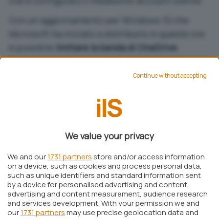
ove è configurato il medesimo account utente.
Con un aggiornamento per Windows 10 che
Microsoft ha iniziato a distribuire in queste ore
è possibile
limitare la banda di OneDrive
facendo in modo che i trasferimenti di dati, in
entrambe le direzioni, non occupino
Continue without accepting
eccessivamente la banda disponibile.
We value your privacy
We and our
1731 partners
store and/or access information
on a device, such as cookies and process personal data,
such as unique identifiers and standard information sent
by a device for personalised advertising and content,
advertising and content measurement, audience research
and services development. With your permission we and
our
1731 partners
may use precise geolocation data and