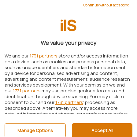
Dopo aver fatto clic su OK, tutti i documenti
Continue without accepting
inviati alla stampante dal dispositivo Windows
10 in uso saranno automaticamente registrati e
inseriti in un file di log.
We value your privacy
We and our
1731 partners
store and/or access information
on a device, such as cookies and process personal data,
such as unique identifiers and standard information sent
by a device for personalised advertising and content,
advertising and content measurement, audience research
and services development. With your permission we and
our
1731 partners
may use precise geolocation data and
identification through device scanning. You may click to
consent to our and our
1731 partners
’ processing as
described above. Alternatively you may access more
detailed information and change your preferences before
consenting or to refuse consenting. Please note that
some processing of your personal data may not require
Manage Options
Accept All
your consent, but you have a right to object to such