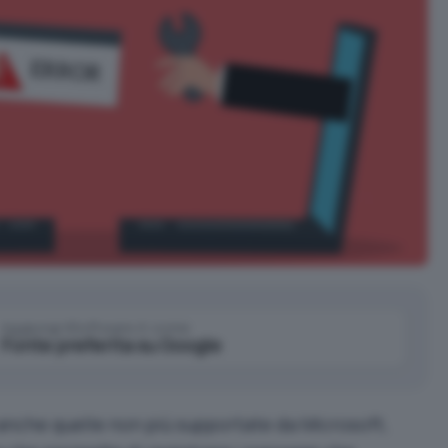
Aggiungi IlSoftware.it come
Fonte preferita su Google
 anche quelle non più supportate da Microsoft,