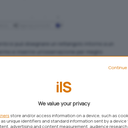
ento
si può disegnare un rettangolo intorno a un
rmo e inserire un’osservazione per meglio
fornire indicazioni sui passaggi da eseguire.
Continue 
mpi registrazione
si ottiene un documento
l’indicazione puntuale di tutte le operazioni che
nto viene mostrato a video.
We value your privacy
tners
store and/or access information on a device, such as coo
as unique identifiers and standard information sent by a device 
ntent, advertising and content measurement, audience research