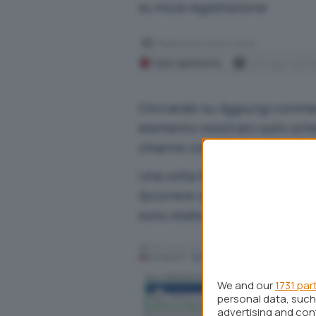
su
Inizia registrazione
.
Cliccando su
Aggiungi comm
elemento mostrato sullo sche
chiarire cosa sta avvenendo o 
Una volta fatto clic su
Interro
(scorrere verso il basso) con 
sono state compiute e di qua
We and our
1731 par
personal data, such 
advertising and co