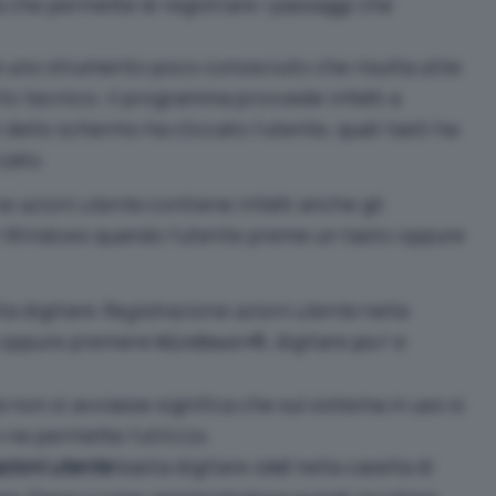
a che permette di registrare i passaggi che
 uno strumento poco conosciuto che risulta utile
to tecnico: il programma provvede infatti a
ti dello schermo ha cliccato l’utente, quali tasti ha
zato.
ne azioni utente
contiene infatti anche gli
 in Windows quando l’utente preme un tasto oppure
ta digitare
Registrazione azioni utente
nella
s oppure premere
, digitare
e
Windows+R
psr
e
non si avviasse significa che sul sistema in uso si
ne permette l’utilizzo.
zioni utente
basta digitare
nella casella di
cmd