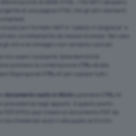
 Abbreviazione di MIME HTML, i file MHT nacquero
l sorgente di una pagina HTML che gli altri elementi
 comprese.
sicurezza il formato MHT è “caduto in disgrazia” e
ostrato correttamente da nessun browser. Nel caso
a gli stili e le immagini non verranno caricati.
ta non usare il pulsante
Salva
dell’utilità
nsì premere la combinazione
alla
CTRL+A
ded Steps
quindi
per copiare tutti i
CTRL+C
un
documento vuoto in Word
e premere
CTRL+V
in precedenza negli appunti. A questo punto
rea PDF/XPS
si può creare un documento PDF da
 si sta chiedendo aiuto o alla quale va fornito