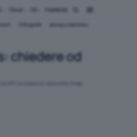
i
Cloud
OS
Pubblicità
ement
Crittografia
Backup e Ripristino
s: chiedere od
on il PC e creare un resoconto finale.