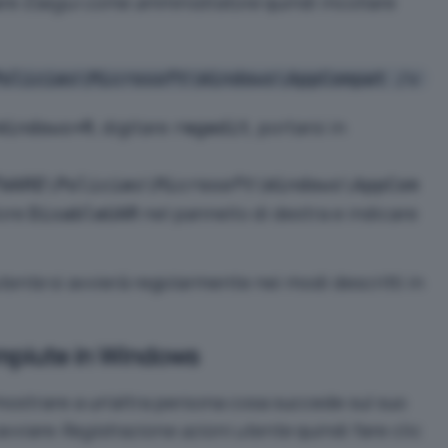
are
Esegui come amministratore
quindi incollare
Policies\Microsoft\Windows\AppCompat /v D
, digitare
, portarsi in
Windows+R
regedit
TWARE\Policies\Microsoft\Windows\AppCom
lore
nel pannello di destra e indicare
DisableUAR
utente
si avvierà regolarmente nei modi descritti in
ompiute in Windows
ostrare a un’altra persona cosa succede sul suo
avviare
Registrazione azioni utente
quindi fare clic