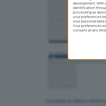
development. With 
identification thro
processing as descr
your preferences be
your personal data 
Your preferences wi
consent at any time 
webpage.
Cliccando su
Salva
si ottiene 