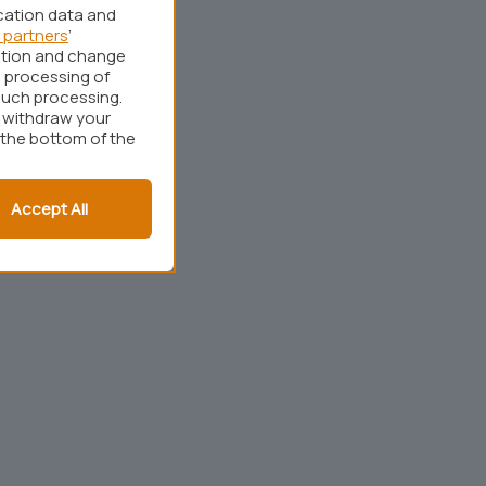
cation data and
 partners
’
ation and change
 processing of
such processing.
r withdraw your
 the bottom of the
Accept All