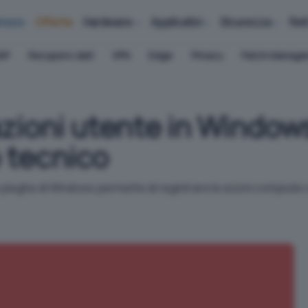
iness
Offerte
Hardware
Applicativi
Sicurezza
Ret
AP
Recupero dati
VPN
Edge
Privacy
Patch Manag
zioni utente in Window
o tecnico
 pieghe di Windows permette di registrare le azioni compiute c