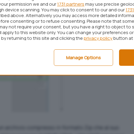
your permission we and our
1731 partners
may use precise geolo
ugh device scanning. You may click to consent to our and our
1731
ibed above. Alternatively you may access more detailed inform
fore consenting or to refuse consenting. Please note that some
may not require your consent, but you have a right to object to 
ll apply to this website only. You can change your preferences o
by returning to this site and clicking the
privacy policy
button at
Manage Options
un archivio compresso in formato Zip che al suo