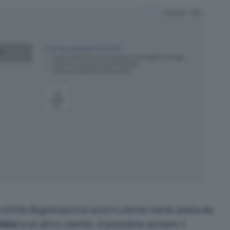
’utilità
Registrazione azioni utente
viene usata da
nico
a un altro utente, è possibile avviare il