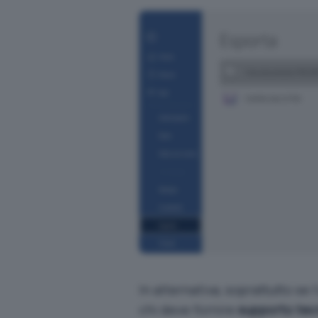
In alternativa, soprattutto se l
chi deve fornire
supporto tec