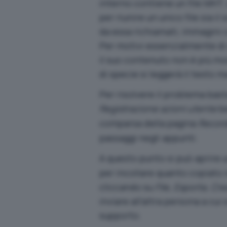
interno contiene un file MHT.
per riunire un unico file sia i
da essa richiamati, immagini
Per motivi essenzialmente di 
il suo contenuto non è più m
di specie si leggerà il testo m
Per risolvere il problema bas
Registrazione azioni utente
be
comparsa della pagina
Recor
passaggi negli appunti.
A questo punto si può aprire 
per incollare quanto copiato 
cliccando su
File, Esporta, C
inviare all’altra persona a cui
supporto.