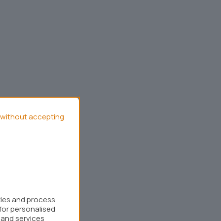
without accepting
kies and process
for personalised
 and services