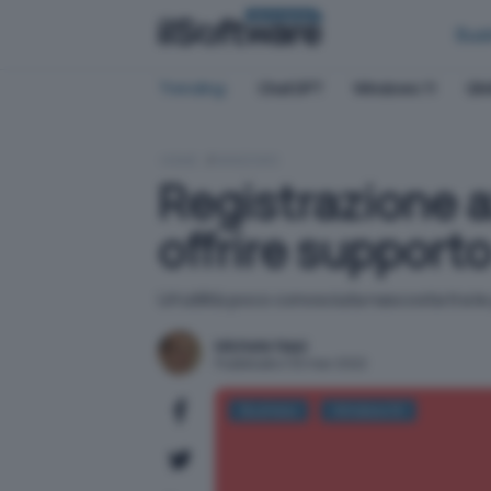
BUSINESS
Bus
Trending:
ChatGPT
Windows 11
QN
HOME
WINDOWS
Registrazione a
offrire support
Un'utilità poco conosciuta nascosta tra le
Michele Nasi
Pubblicato il 30 mar 2022
Business
Windows 10