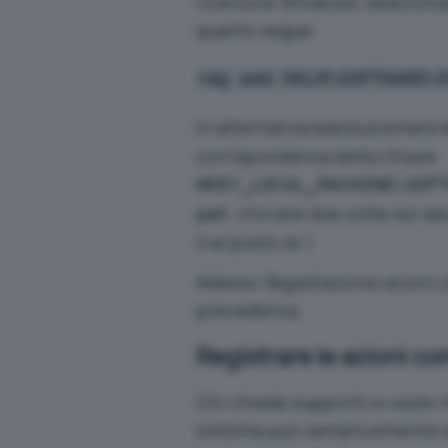
ricerca di Windows, selezion
quanto segue:
reg add HKLM\SOFTWARE\
In alternativa basta premere
corrispondenza della chiave
HKEY_LOCAL_MACHINE\SOF
, cliccare due volte sul va
pat
0 al posto di 1.
Adesso
Registrazione azioni 
precedenza.
Registrare le azioni c
Chi chiede supporto e vuole m
sistema può semplicemente 