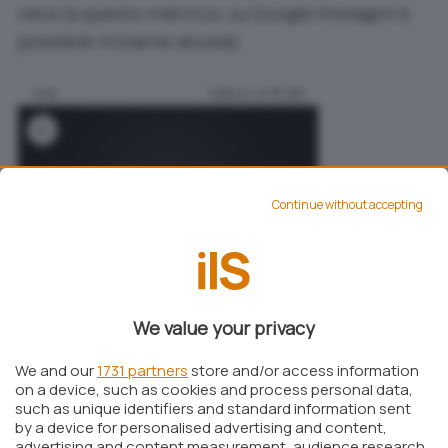
nera (
a questo indirizzo, su Google Immagini
è
possibile trovarne alcune).
Continue without accepting
We value your privacy
We and our
1731 partners
store and/or access information
on a device, such as cookies and process personal data,
such as unique identifiers and standard information sent
by a device for personalised advertising and content,
advertising and content measurement, audience research