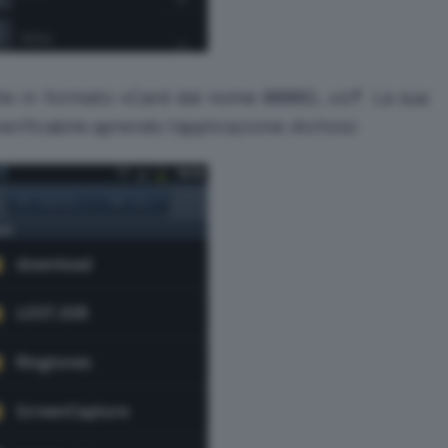
file in formato vCard dal nome
. La sua
00001.vcf
verificabile aprendo l’applicazione
Archivio
: