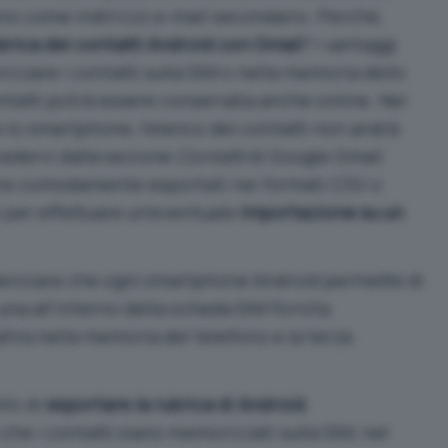
eno come indirizzo e-mail secondario. Perché,
ubrica dei contatti Android con Gmail
? I vantaggi
zzare i contatti sulla SIM o nella memoria dello
ntatti potrà essere conservata anche online. Nel
e lo smartphone, l’elenco dei contatti non andrà
edervi dalla sezione
Contatti
di Google Gmail.
sere comodamente esportati nei formati CSV o
o per effettuare un’eventuale
importazione su un
denziare che ogni smartphone Android permette di
 una all’interno della scheda SIM fornita
altra nella memoria del telefono e la terza
llo di
esportare la rubrica di Android
,
he i contatti siano memorizzati sulla SIM, nel