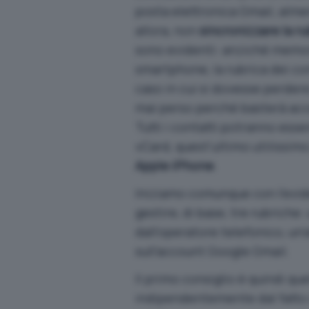
posta elettronica Gmail, alm
allora, non
sincronizzare la r
sono evidenti: anziché memori
smartphone, la rubrica dei co
caso in cui si dovesse perder
mai perso perché basterà acc
Tutti i contatti potranno es
vCard, quest’ultimo utilissim
Apple iPhone
.
Iniziamo comunque con l’evi
gestire, di base, tre rubriche:
dall’operatore telefonico, un’
sull’account Google Gmail.
Il primo consiglio è quindi que
indipendentemente dal fatto c