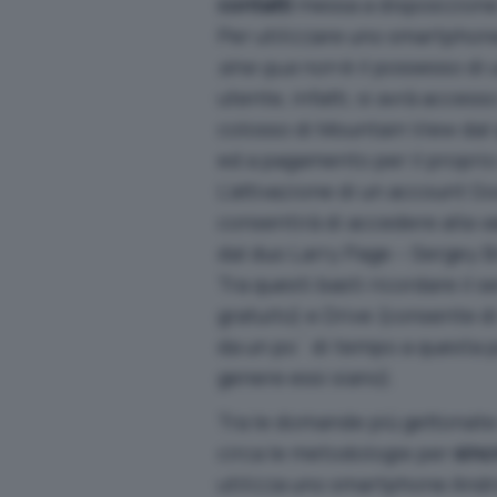
contatti
messa a disposizione
Per utilizzare uno smartphone
sine qua non
è il possesso di
utente, infatti, si avrà access
colosso di Mountain View dal 
ed a pagamento per il proprio
L’attivazione di un account Go
consentirà di accedere alla va
dal duo Larry Page – Sergey B
Tra questi basti ricordare il 
gratuito) e Drive (consente d
da un po´ di tempo a questa par
genere essi siano).
Tra le domande più gettonate 
circa le metodologie per
sinc
utilizza uno smartphone Andro