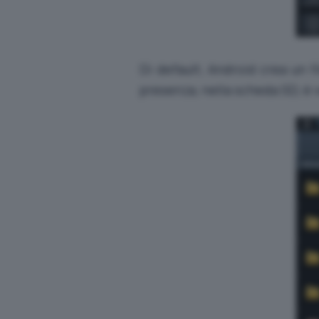
Di default, Android crea un 
presenza, nella scheda SD, è 