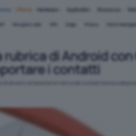
iness
Offerte
Hardware
Applicativi
Sicurezza
Ret
AP
Recupero dati
VPN
Edge
Privacy
Patch Manag
 rubrica di Android con
portare i contatti
ivi Android è certamente la rubrica dei contatti messa a dispos