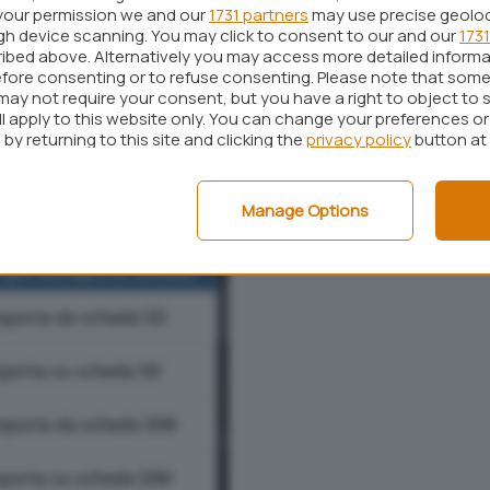
your permission we and our
1731 partners
may use precise geolo
ugh device scanning. You may click to consent to our and our
1731
ibed above. Alternatively you may access more detailed inform
fore consenting or to refuse consenting. Please note that some
may not require your consent, but you have a right to object to 
ta
quindi
Esporta su scheda SD
, si potrà salvare
ll apply to this website only. You can change your preferences o
by returning to this site and clicking the
privacy policy
button at
sulla scheda di memoria utilizzando il noto
formato
Manage Options