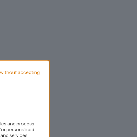
without accepting
kies and process
for personalised
 and services