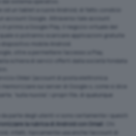
 dal sistema operativo.
 od un tablet a cuore Android, di fatto
condicio
 un account Google. Attraverso tale account
o in primis a Google Play, il negozio virtuale del
quale si potranno scaricare applicazioni gratuite
 dispositivo mobile Android.
ogle, oltre a permettere l’accesso a Play,
sta schiera di servizi offerti dalla società fondata
rin.
servizio GMail (account di posta elettronica
i memorizzare sui server di Google o, come si dice
te, “sulla nuvola”, i propri file, di qualunque
da parte degli utenti vi sono certamente i quesiti
ronizzare la rubrica di Android con Gmail
. Chi
id, infatti, tipicamente usa anche l’account di