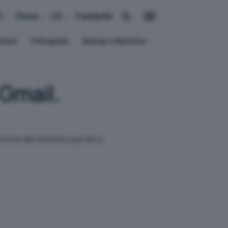
i
Cloud
OS
Pubblicità
ement
Crittografia
Backup e Ripristino
 Gmail.
izione dal sistema operativo.