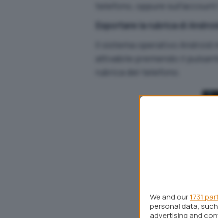
telefono, oppure sull’account
Esportare la rubrica di Androi
Il sistema operativo Android
attivabile premendo il pulsan
rubrica del telefono.
We and our
1731 par
personal data, such 
advertising and co