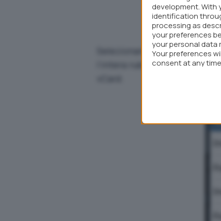
development. With 
identification thro
processing as descr
your preferences be
your personal data 
Selezionando
Importa/Espor
Your preferences wi
consent at any time 
l’intera rubrica dei contatti 
webpage.
vCard
.