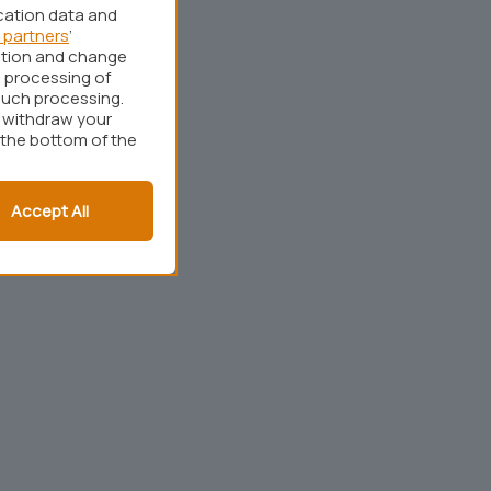
cation data and
 partners
’
ation and change
 processing of
such processing.
r withdraw your
 the bottom of the
Accept All