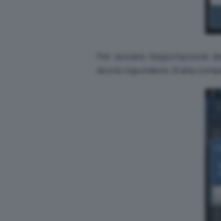
Per avviare l’esportazione d
dovrà rispondere
Sì
alla comp