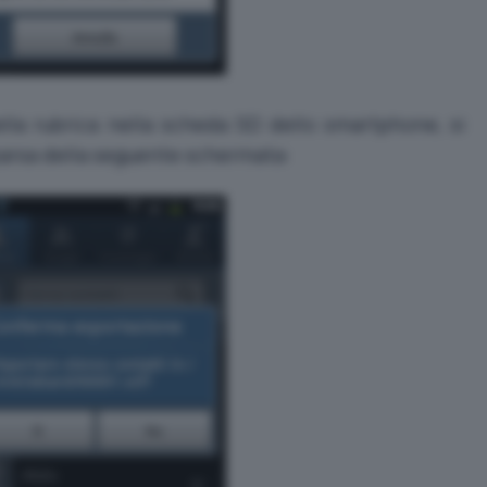
ella rubrica nella scheda SD dello smartphone, si
arsa della seguente schermata: