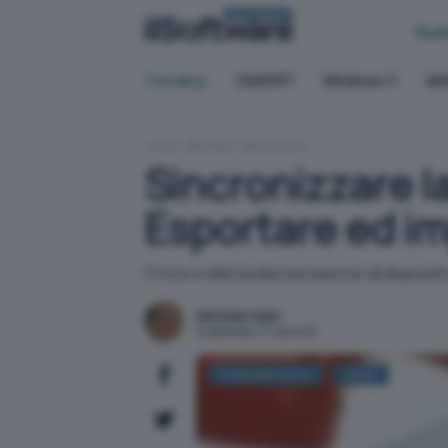
BUSINESS
Bus
Trending:
ChatGPT
Windows 11
QN
HOME
MOBILE
ANDROID
Sincronizzare la
Esportare ed im
Croce e delizia dei possessori di disposit
Michele Nasi
Pubblicato il 11 set 2013
Posta elettronica
GMail