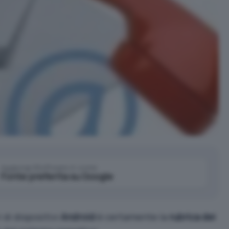
Aggiungi IlSoftware.it come
Fonte preferita su Google
 di dispositivi
Android
è certamente la
rubrica dei