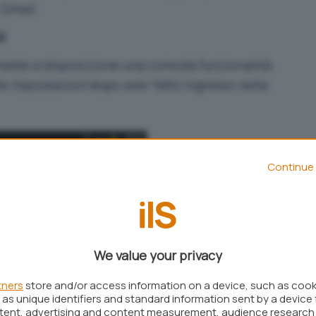
 Gmail.
d
 mette a disposizione una comoda funzionalità
te
Impostazioni
dopo aver fatto ingresso nella
Continue 
We value your privacy
tners
store and/or access information on a device, such as coo
as unique identifiers and standard information sent by a device 
ntent, advertising and content measurement, audience research