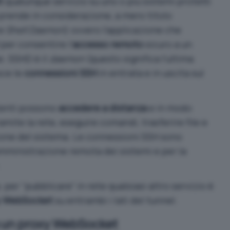
t
qualunque servizio su uno o più sistemi protetti
 prende in considerazione, a mero titolo
e Shell Daemon
) ovvero l’applicazione che
per consentire l’
accesso remoto
sicuro a un
e. SSHD è il
daemon
(questo significa l’ultima
sce le
connessioni SSH
in entrata e in uscita sul
utenti possono
accedere a distanza
e in modo
mite la rete, eseguire comandi, trasferire file e
stione del sistema. Le connessioni SSH sono
mministrazione remota dei sistemi e per la
 per “pubblicare” in rete qualsiasi altro servizio è
y WebSocket
su entrambi i lati del tunnel.
a un proxy WebSocket