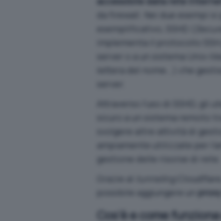
accessibile dalla rete Interne
da firewall. Nei due esempi si
esemplificativo, SSHD (
Secur
implementa il protocollo SSH 
server o a un sistema Unix-lik
lettera del nome…) che gesti
server.
Attraverso l’uso di SSHD, gli 
sicuro a un sistema remoto tra
svolgere altre attività di ge
ampiamente utilizzate per l’a
gestione delle risorse di rete.
Grazie al
tunneling
Cloudflare,
possibile aggiungere un
prox
Cos’è e come funzion