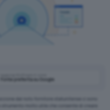
Aggiungi IlSoftware.it come
Fonte preferita su Google
posizione dal noto fornitore statunitense ci sono
o strumento molto utile che consente di creare