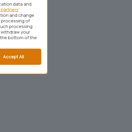
cation data and
 partners
’
ation and change
 processing of
such processing.
r withdraw your
 the bottom of the
Accept All