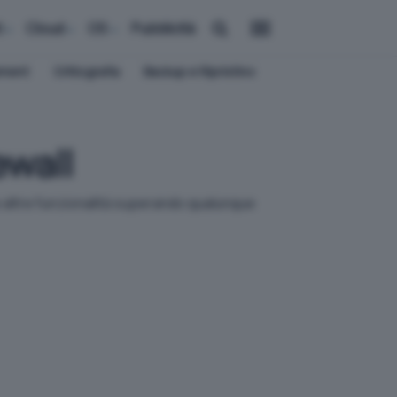
i
Cloud
OS
Pubblicità
ement
Crittografia
Backup e Ripristino
ewall
 altre funzionalità superando qualunque