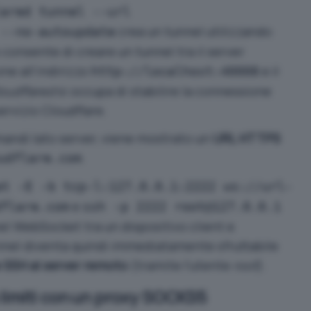
lared tunnel --url
crea un tunnel utilizzando
 --no-autoupdate
onsente di creare un tunnel tra il server
ne all’indirizzo
e il
http://localhost:40008
oudflared
si occupa di stabilire la connessione
 servizio Cloudflare.
mandi lato server, viene mostrato un
URL HTTPS
.
udflare.com
at -E -b tcp-l:127.0.0.1:2222 ws://url-
e
dflare.com
ssh -p 2222 root@127.0.0.1
l WebSocket tra un dispositivo client e
unnel diventa quindi immediatamente sfruttabile
 SSH al server remoto
(tramite l’utente
root
).
limiti con un proxy SOCKS5