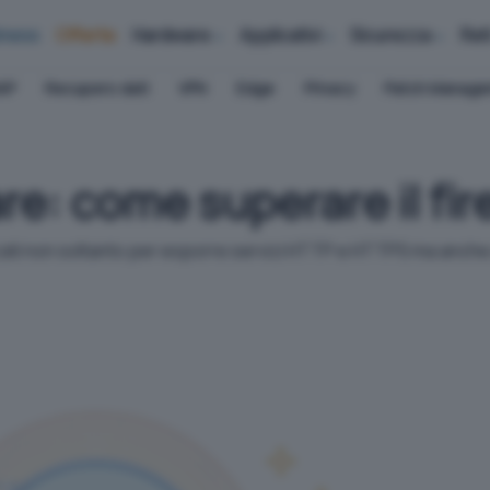
iness
Offerte
Hardware
Applicativi
Sicurezza
Ret
AP
Recupero dati
VPN
Edge
Privacy
Patch Manag
e: come superare il fir
zzati non soltanto per esporre servizi HTTP e HTTPS ma anche