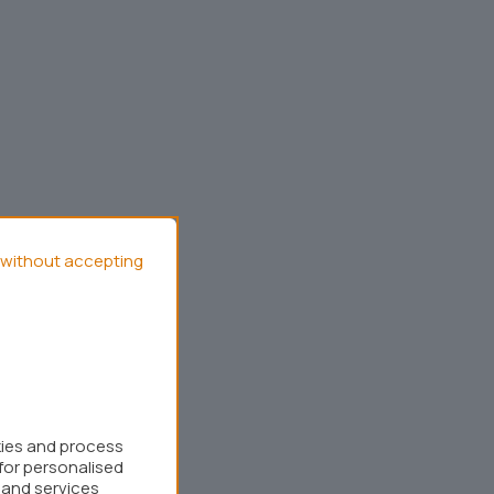
without accepting
kies and process
for personalised
 and services