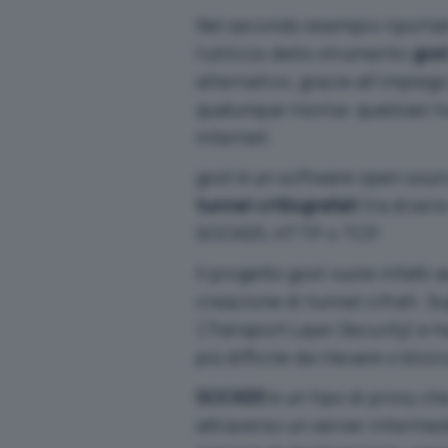
Nel secondo esempio riportato
l’utilizzo dello strumento
gos
alternativo, grazie all’impieg
qualunque risorsa: qualsiasi ho
Internet.
gost
è un software open sourc
tunnel crittografati
tra divers
SOCKS5, HTTP o TCP.
Il progetto gost vuole infatti 
creazione di tunnel cifrati. S
(
Transport Layer Security
) e h
più difficile da rilevare o bloc
SOCKS5
è un tipo di proxy ch
attraverso un server intermed