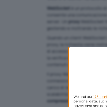
WebSocket
è un protocollo d
consente una comunicazione e
server. Un
proxy
WebSocket fun
gestendo e inoltrando le rich
Quando un client WebSocket 
proxy, la richiesta viene inst
di accesso esterno per il ser
la verifica delle autorizzazioni,
contenuti e il logging delle att
Il proxy WebSocket può essere
connessioni WebSocket su più 
carico di lavoro in modo equo 
scalabilità del sistema. Sono i
We and our
1731 par
compressione dei dati
, critt
personal data, such 
advertising and co