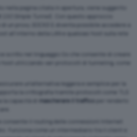
 nella pagina citata in apertura, viene suggerito
t
(
GO Simple Tunnel
). Con questo approccio
o di un proxy
SOCKS 5
, diventa possibile accedere a
st all’interno della LAN e qualsiasi host sulla rete
e scritto nel linguaggio Go che consente di creare
i host utilizzando vari protocolli di tunneling, come
assicurare un’alternativa leggera e semplice per la
upporta la crittografia tramite protocolli come TLS
a la capacità di
mascherare il traffico
per renderlo
care.
e consente il routing delle connessioni Internet
io. Funziona come un intermediario tra il client e