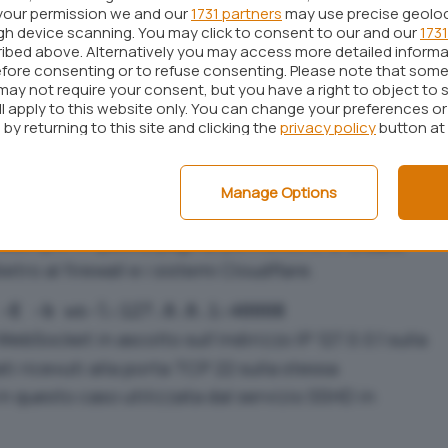
rete tramite tunnel Cloudflare e
your permission we and our
1731 partners
may use precise geolo
ugh device scanning. You may click to consent to our and our
1731
ibed above. Alternatively you may access more detailed inform
fore consenting or to refuse consenting. Please note that some
 source che permette di creare connessioni
may not require your consent, but you have a right to object to 
ll apply to this website only. You can change your preferences o
ndo. Offre una vasta gamma di funzionalità e
by returning to this site and clicking the
privacy policy
button at
un server WebSocket in modo semplice ed
me vedremo anche in questo articolo, in molteplici
Manage Options
esempio in questa pagina
, permettono di
creare
ietro al firewall e i sistemi Cloudflare.
-E -b ws-l:127.0.0.1:40008
ebSocket in ascolto sull’indirizzo IP 127.0.0.1 sulla
ati ricevuti alla porta TCP 22 sulla stessa
n questo caso utilizzata dal servizio SSHD in