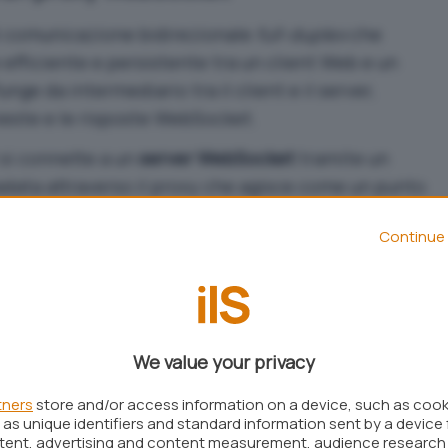
i comunicazione bidirezionale
full-duplex
che
fficiente e persistente tra un client Web e un
ge da intermediario tra il client e il server,
ieste e le risposte WebSocket.
si connette a un
server WebSocket
tramite un
radata attraverso il proxy che agisce come un punto
ver. Il proxy può eseguire diverse operazioni come
Continue 
 il controllo degli accessi, il filtraggio dei
ività.
 configurato per bilanciare il carico delle
server: in questo modo è possibile distribuire il
We value your privacy
tra i server, migliorando le prestazioni e la
noltre previste e attivabili funzionalità di
caching
,
tners
store and/or access information on a device, such as coo
ografia e gestione delle sessioni.
as unique identifiers and standard information sent by a device 
ntent, advertising and content measurement, audience research