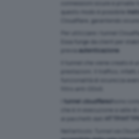
connessioni sicure e private t
questo modo è possibile
instr
Cloudflare, garantendo sicurez
Per utilizzare i tunnel Cloudfl
Essa funge da client per stabi
previa
autenticazione
.
Il tunnel che viene creato è 
prestazioni. Il traffico, infatt
funzionalità di sicurezza ava
filtro anti-DDoS.
I
tunnel
cloudflared
sono comu
che è in esecuzione a valle di u
ai pacchetti dati
HTTP/HTTP
Nell’articolo
Tunnel via Cloudf