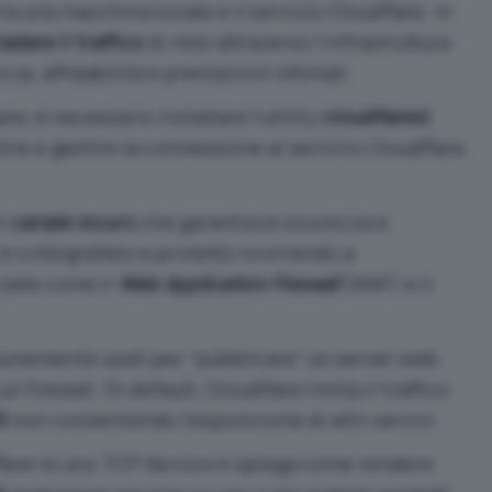
ra una macchina locale e il servizio Cloudflare. In
adare il traffico
di rete attraverso l’infrastruttura
za, affidabilità e prestazioni ottimali.
are, è necessario installare l’utility
cloudflared
.
lire e gestire la connessione al servizio Cloudflare,
un
canale sicuro
che garantisce sicurezza e
i, è crittografato e protetto ricorrendo a
nzate come il
Web Application Firewall
(WAF) e il
nemente usati per “pubblicare” un server web
n firewall. Di default, Cloudflare limita il traffico
S
non consentendo l’esposizione di altri servizi.
lare to any TCP Service
si spiega come rendere