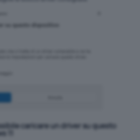
ssibile caricare un driver su questo
s 11