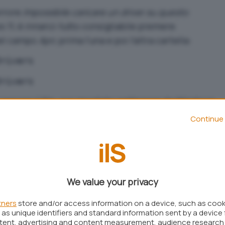
errore
Impossibile caricare un driver su questo
s 11, è innanzi tutto consigliabile premere
nel campo
Apri
, prima l’una e poi l’altra cartella:
Drivers
Drivers
cercare il file .sys riportato nell’errore da Windows
o su
Proprietà
quindi aiutarsi con il contenuto delle
Continue 
i
per risalire allo sviluppatore e al ruolo
il componente software da cui il driver dipende, si
 e aggiornare i driver
We value your privacy
lo specificare
indows Update
nella casella di
tners
store and/or access information on a device, such as coo
as unique identifiers and standard information sent by a device 
, quindi selezionare
Opzioni avanzate di Windows
ntent, advertising and content measurement, audience research