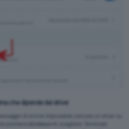
tema che dipende dal driver
messaggio di errore
Impossibile caricare un driver su
nche premere
, scegliere
Terminale
Windows+X