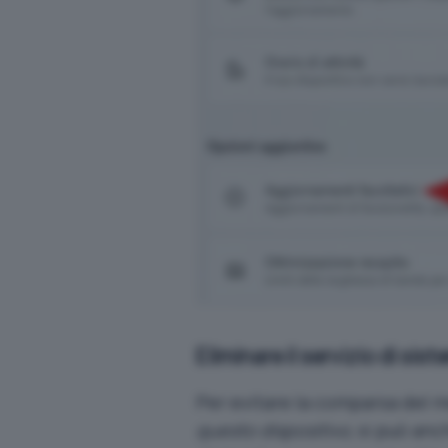
Eliminare il servizio di sis
Per evitare la comparsa del 
questo dispositivo
, si può a