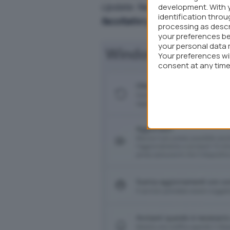
Update
. Nella schermata che 
development. With 
identification thro
facoltativi
per poi applicare ev
processing as descr
your preferences be
your personal data 
Your preferences wi
consent at any time 
webpage.