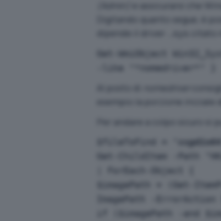
(Admin)
e assicurarsi che Win
Digitando quanto segue, è pos
dipende il driver
citato 
.sys
Get-WmiObject Win32_Sy
-like "*
nomedriver
*" }
Al posto di
nomedriver
consigl
esempio la porzione iniziale 
Per andare a colpo sicuro si 
$fileToFind = "
ssgdio6
Get-ChildItem -Path "H
| ForEach-Object {
$imagePath = (Get-Item
ImagePath -ErrorAction
if ($imagePath -and $i