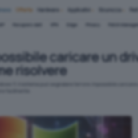
iness
Offerte
Hardware
Applicativi
Sicurezza
Ret
AP
Recupero dati
VPN
Edge
Privacy
Patch Manag
ossibile caricare un dr
me risolvere
ows 11, il sistema può segnalare l'errore
Impossibile caricare 
ere facilmente.