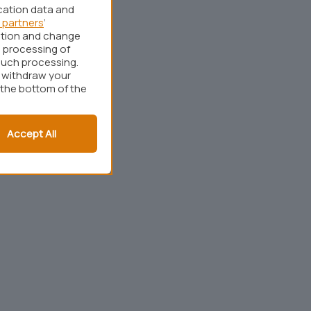
cation data and
 partners
’
ation and change
 processing of
such processing.
r withdraw your
 the bottom of the
Accept All