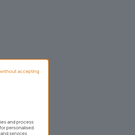
without accepting
kies and process
for personalised
 and services