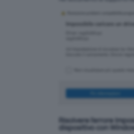
Risolvere l’errore Impo
dispositivo con Window