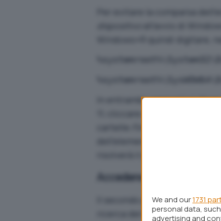
Per evitare la comparsa dell’
dispositivo
all’avvio di Window
Windows+R quindi digitare, 
%systemroot%\System32\
%systemroot%\SysWOW64\
In entrambi i percorsi si deve 
11, cliccare con il tasto destr
cartelle
Firme digitali
e
Dettagl
dell’elemento. Disinstallando 
risolverà il problema.
Accedere a Windows Update
Il secondo passo consiste nel
We and our
1731 par
personal data, such 
ricerca del sistema operativo
advertising and co