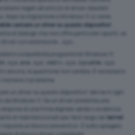
lemi legati all’utilizzo di driver obsoleti.
ui, dopo la migrazione a Windows 11, si viene
bile caricare un driver su questo dispositivo
“.
stra di dialogo che non offre particolari spunti, se
l driver con estensione
.sys.
oblemi compatibilità programmi
di Windows 11
,
,
,
,
64.sys
ene.sys
vmdrv.sys
iqvw64e.sys
tri ancora, la questione non cambia. È necessario
risolvere il problema.
care un driver su questo dispositivo
” deriva in ogni
to da Windows 11. Se un driver presenta una
dispone di una firma digitale valida o evidenzia
parte di malintenzionati per farsi largo nel
kernel
1 imposta un blocco preventivo. È tutto spiegato
egole di blocco driver consigliate
.