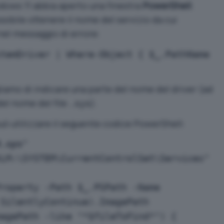
dows 11 abbia aperto una finestra
PowerShell
.
sibile ottenere il nome del servizio da cui
nel messaggio di errore:
stemDriver | Where-Object { $_.PathName
iamo di indicare una parte del nome del driver (ad
del nome del file
).
.sys
può utilizzare il seguente codice PowerShell:
4.sys
"
KLM:\SYSTEM\CurrentControlSet\Services"
Property -Path $_.PSPath -Name
 SilentlyContinue).ImagePath
magePath -like "*$fileToFind*") {