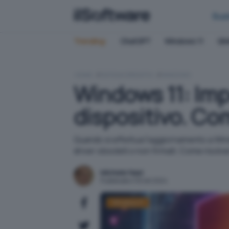
Bus
Trending:
ChatGPT
Windows 11
QN
HOME
SISTEMI OPERATIVI
WINDOWS
Windows 11: Imp
dispositivo. Co
Quando si effettua l'aggiornamento a Wind
driver obsoleti o non firmati. Come risolv
Michele Nasi
Pubblicato il 30 ott 2024
Windows 11