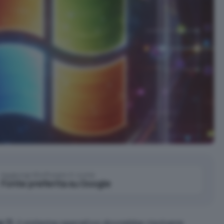
Aggiungi IlSoftware.it come
Fonte preferita su Google
 11
, il sistema operativo dovrebbe risolvere