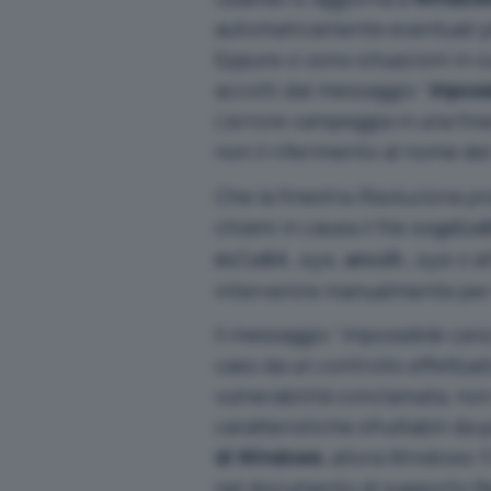
automaticamente eventuali prob
Eppure ci sono situazioni in c
accolti dal messaggio “
Impossi
L’errore campeggia in una fine
non il riferimento al nome de
Che la finestra
Risoluzione pr
chiami in causa il file
ssgdio
,
o al
mslo64.sys
amsdk.sys
intervenire manualmente per 
Il messaggio “
Impossibile cari
caso da un controllo effettua
vulnerabilità conclamata, non 
caratteristiche sfruttabili da 
di Windows
, allora Windows 1
nel documento di supporto
R