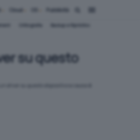
i
Cloud
OS
Pubblicità
ement
Crittografia
Backup e Ripristino
iver su questo
un driver su questo dispositivo
a causa di