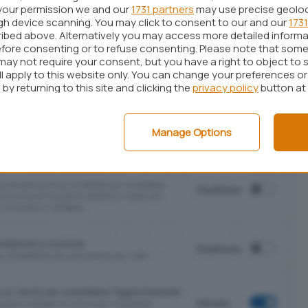
compare, si deve fare clic su
Aggiornamenti
your permission we and our
1731 partners
may use precise geolo
ugh device scanning. You may click to consent to our and our
1731
entuali nuove versioni dei driver in elenco.
ibed above. Alternatively you may access more detailed inform
fore consenting or to refuse consenting. Please note that some
may not require your consent, but you have a right to object to 
ll apply to this website only. You can change your preferences o
by returning to this site and clicking the
privacy policy
button at
Manage Options