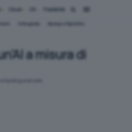
i
Cloud
OS
Pubblicità
ement
Crittografia
Backup e Ripristino
n'AI a misura di
i computing avanzate.