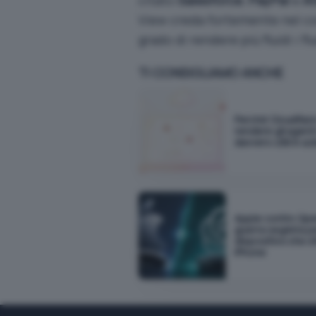
View creda fortemente nel co
grado di rendere più fluidi i f
TI CONSIGLIAMO ANCHE
Perché Cloudflar
rendere gli agenti
davvero utili in a
Apple contro Open
guerra segreta per
dispositivo che s
iPhone