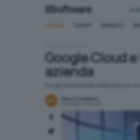
Bus
Trending:
ChatGPT
Windows 11
QN
HOME
APPLICATIVI
IA
Google Cloud e N
azienda
Google Cloud e Nvidia collaborano per inn
Marco Ponteprino
Pubblicato il 15 apr 2025