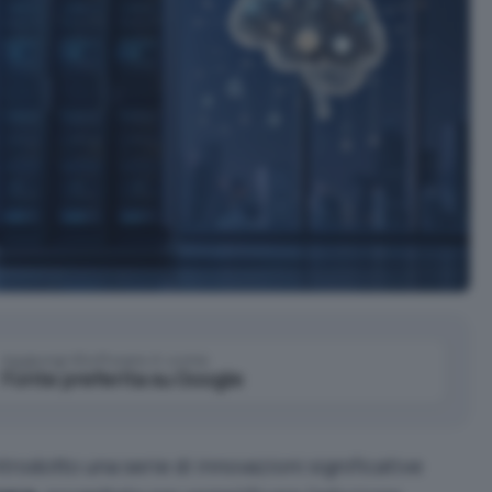
Aggiungi IlSoftware.it come
Fonte preferita su Google
trodotto una serie di innovazioni significative