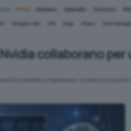
iness
Offerte
Hardware
Applicativi
Sicurezza
Ret
AP
Recupero dati
VPN
Edge
Privacy
Patch Manag
vidia collaborano per u
ovare l'AI aziendale con Agentspace, con diverse soluzioni d