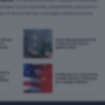
nnubio tra AI e aziende, proponendo soluzioni in
lussi di lavoro ma mai a discapito della sicurezza.
e OS può
Meta sfida gli assistenti di
 AI
codice AI con il nuovo
zienda
agente Muse
AI: la
Distillazione AI: Cina sfrutta
 il
modelli OpenAI e Anthropic
fiderà
per sviluppo militare?