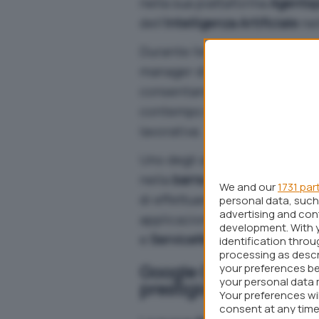
nella sua piattaforma
Agents
dell’
Intelligenza Artificiale
nel
Durante l’evento
Google Clou
manager di Google Cloud, ha 
consentano alle imprese di sf
contempo elevati standard di 
lavorativa.
Uno degli aggiornamenti più r
nella
barra di ricerca
di
Chro
We and our
1731 par
di effettuare
ricerche multimo
personal data, such 
advertising and co
applicazioni aziendali come
G
development. With 
e
ServiceNow
.
identification thro
processing as descr
Google Cloud punta fort
your preferences be
your personal data 
prestigiose collaboraz
Your preferences wi
consent at any time 