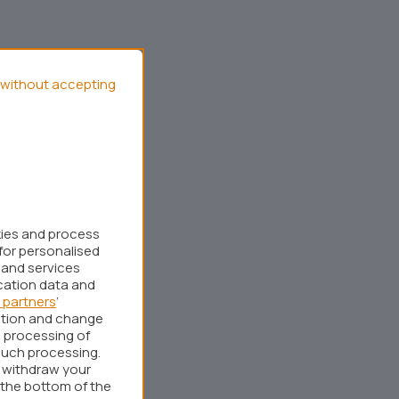
without accepting
kies and process
for personalised
 and services
cation data and
 partners
’
ation and change
 processing of
such processing.
r withdraw your
 the bottom of the