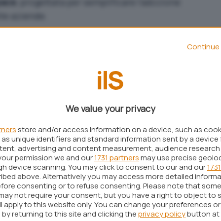
pace
, progettata per semplificare l’adozione
le aziende.
d Next 25
,
Sachin Gupta
, vicepresidente e general
Continue 
sottolineato come queste nuove funzionalità
ruttare il pieno potenziale dell’AI, mantenendo al
sicurezza senza alterare la piena operativa
We value your privacy
ilevanti riguarda l’integrazione di Agentspace
me
. Questo miglioramento consente ai dipendenti
tners
store and/or access information on a device, such as coo
dali
, combinando dati provenienti dal web e da
as unique identifiers and standard information sent by a device 
ntent, advertising and content measurement, audience research
oogle Workspace
,
Microsoft 365
,
Jira
,
Salesforce
your permission we and our
1731 partners
may use precise geolo
ugh device scanning. You may click to consent to our and our
1731
ibed above. Alternatively you may access more detailed inform
e sull’AI aziendale attraverso
fore consenting or to refuse consenting. Please note that some
may not require your consent, but you have a right to object to 
ioni
ll apply to this website only. You can change your preferences o
by returning to this site and clicking the
privacy policy
button at