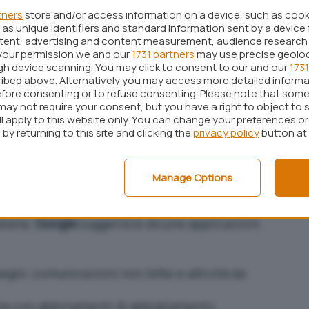
tners
store and/or access information on a device, such as coo
nte.
as unique identifiers and standard information sent by a device 
ntent, advertising and content measurement, audience research
oogle ha implementato una sezione dedicata nel
your permission we and our
1731 partners
may use precise geolo
, gli utenti possono monitorare fino a dieci azioni
ugh device scanning. You may click to consent to our and our
1731
ibed above. Alternatively you may access more detailed inform
zandone i dettagli e apportando modifiche in
fore consenting or to refuse consenting. Please note that some
noltre, per le automazioni basate sulla posizione, il
may not require your consent, but you have a right to object to 
ll apply to this website only. You can change your preferences o
zzazione, garantendo risposte e suggerimenti
by returning to this site and clicking the
privacy policy
button at
i pianificate
Manage Options
esta funzionalità sono molteplici e spaziano in
idiana.
Google
suggerisce alcune applicazioni
egni, comunicazioni non lette e attività da
he con abbinamenti di abbigliamento