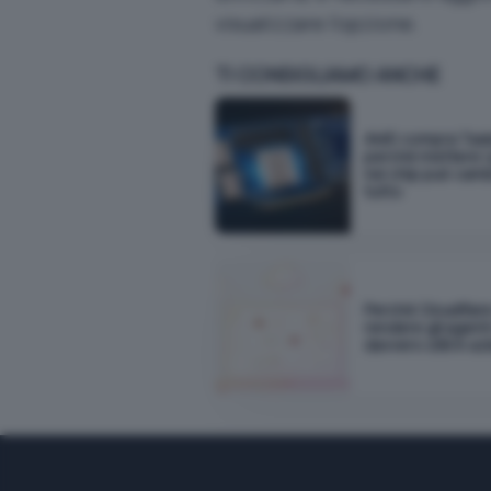
visualizzare l’opzione.
TI CONSIGLIAMO ANCHE
AMD compra Taal
perché mettere i 
nel chip può cam
tutto
Perché Cloudflar
rendere gli agenti
davvero utili in a