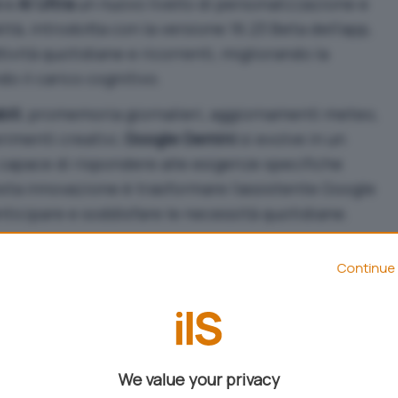
o
e
AI Ultra
un nuovo livello di personalizzazione e
ità, introdotta con la versione 16.23 Beta dell’app,
ività quotidiane e ricorrenti, migliorando la
o il carico cognitivo.
ili
, promemoria giornalieri, aggiornamenti meteo,
rimenti creativi,
Google Gemini
si evolve in un
 capace di rispondere alle esigenze specifiche
uesta innovazione è trasformare l’assistente Google
ticipare e soddisfare le necessità quotidiane.
ni pianificate
Continue 
con le
Azioni pianificate
è semplice e intuitivo. Gli
ità specificando orari, date o eventi ricorrenti,
 con cui queste devono essere eseguite. Una
e conferma l’attivazione e offre un’opzione di
We value your privacy
 permette di mettere in pausa l’automazione