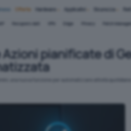
iness
Offerte
Hardware
Applicativi
Sicurezza
Ret
AP
Recupero dati
VPN
Edge
Privacy
Patch Manag
 Azioni pianificate di G
atizzata
mini, una nuova funzione per automatizzare attività quotidiane. 