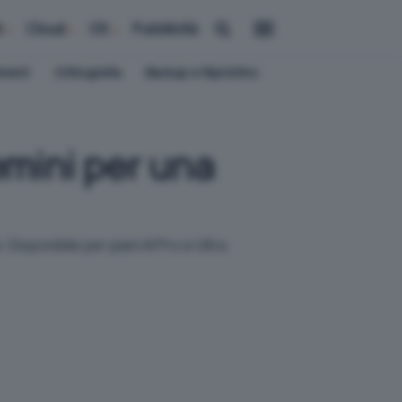
i
Cloud
OS
Pubblicità
ement
Crittografia
Backup e Ripristino
emini per una
Disponibile per piani AI Pro e Ultra.