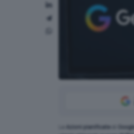
Le
Azioni pianificate
di
Googl