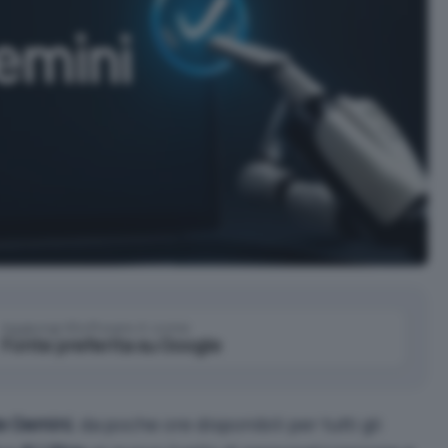
Aggiungi IlSoftware.it come
Fonte preferita su Google
e Gemini
, da poche ore disponibili per tutti gli