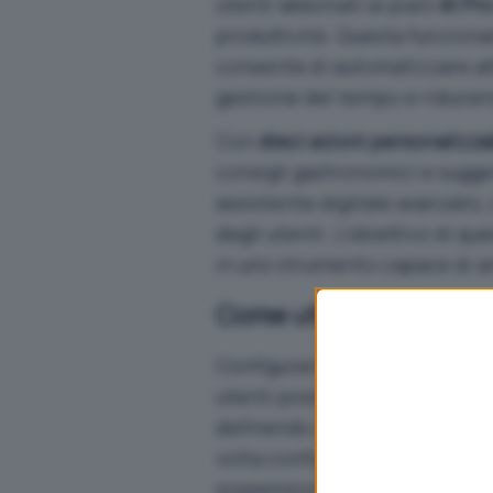
utenti abbonati ai piani
AI Pr
produttività. Questa funzional
consente di automatizzare att
gestione del tempo e riducend
Con
dieci azioni personalizzab
consigli gastronomici e sugge
assistente digitale avanzato,
degli utenti. L’obiettivo di q
in uno strumento capace di an
Come utilizzare le Azio
Configurare un’automazione 
utenti possono impostare attiv
definendo anche la frequenza
volta configurata, l’assistent
sospensione temporanea, che