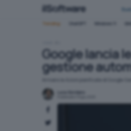
Bus
Trending:
ChatGPT
Windows 11
QN
HOME
IA
Google lancia le
gestione autom
Arrivano le Azioni pianificate di Google Ge
Luca Giordano
Pubblicato il 19 giu 2025