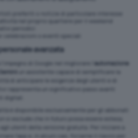
rtisti preferiti o notizie di particolare interesse
attività nel proprio quartiere per il weekend
tivi periodici
r celebrazioni o eventi speciali
personale avanzata
’impegno di Google nel migliorare l’
automazione
Gemini
un assistente capace di semplificare la
ità di anticipare le esigenze degli utenti e di
ivi rappresenta un significativo passo avanti
i digitali.
ità è disponibile esclusivamente per gli abbonati
on si esclude che in futuro possa essere estesa,
gli utenti della versione gratuita. Per iniziare a
nare l’app e, in alcuni casi, forzarne il riavvio per