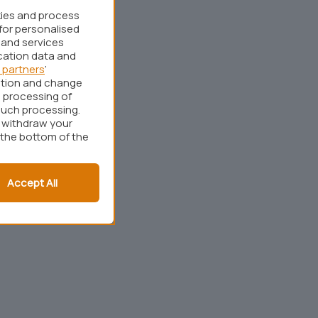
kies and process
for personalised
 and services
cation data and
 partners
’
ation and change
 processing of
such processing.
r withdraw your
 the bottom of the
Accept All