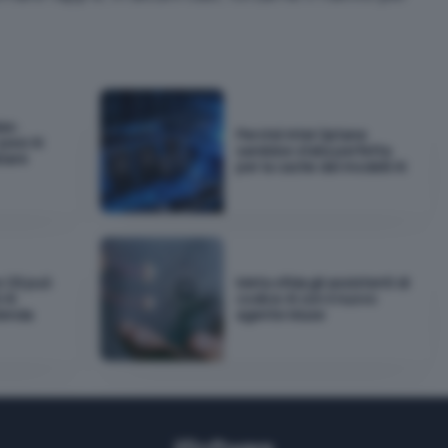
as:
Perché Intel Optane
pesi AI
sarebbe stata perfetta
biare
per la cache dei modelli AI
e OS può
Meta sfida gli assistenti di
 AI
codice AI con il nuovo
zienda
agente Muse