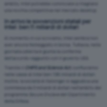
ambito, Intel potrebbe cominciare a ritagliarsi
una nicchia competitiva nel mercato desktop.
In arrivo le sovvenzioni statali per
Intel: ben 11 miliardi di dollari
Al momento in cui scriviamo, Intel sembra non
aver ancora festeggiato in borsa. Tuttavia, nella
giornata odierna è giunta la conferma
dell’accordo raggiunto con il governo USA.
Tramite il
CHIPS and Science Act
, confluiranno
nelle casse di Intel ben 7,86 miliardi di dollari.
Inoltre, la società di Gelsinger si aggiudica una
commessa da 3 miliardi di dollari nell’ambito del
programma
Secure Enclave
del Dipartimento
della Difesa.