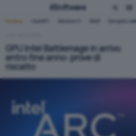
Trending:
ChatGPT
Windows 11
QNAP
Recupero dat
HOME
HARDWARE
GPU Intel Battlemage in arrivo
entro fine anno: prove di
riscatto