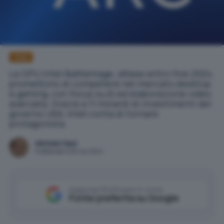
Intel
Le GPU Intel Battlemage, attese entro fine 2024,
promettono di competere nel mercato desktop
e gaming, con focus su AI ed elaborazione video
avanzata. Grazie a 11 miliardi di investimenti del
governo USA, Intel conta di tornare
protagonista.
Michele Nasi
Pubblicato il 26 nov 2024
Aggiungi IlSoftware.it come
Fonte preferita su Google