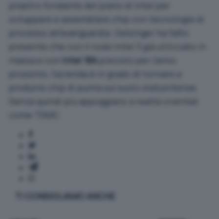
pilastro fondante del piano di Intel per
sviluppare e assemblare chip con tecnologie di
processo all’avanguardia. Gelsinger ha fatto
presente che con il nodo Intel 3 già utilizzato in
massa e con
Intel 18A
previsto per l’anno
prossimo, l’azienda è in grado di tornare a
produrre chip di punta sul suolo statunitense.
Senza quindi più appoggiarsi a realtà orientali
come TSMC.
TI CONSIGLIAMO ANCHE