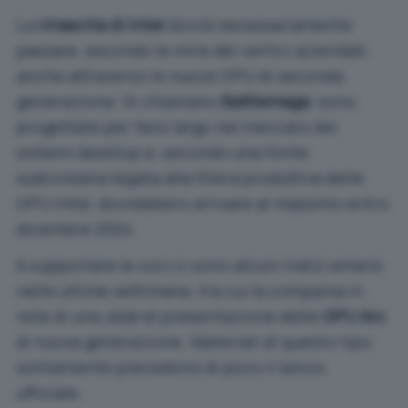
La
rinascita di Intel
dovrà necessariamente
passare, secondo le mire dei vertici aziendali,
anche attraverso le nuove GPU di seconda
generazione. Si chiamano
Battlemage
, sono
progettate per farsi largo nel mercato dei
sistemi desktop e, secondo una fonte
sudcoreana legata alla filiera produttiva delle
GPU Intel, dovrebbero arrivare al massimo entro
dicembre 2024.
A supportare le voci ci sono alcuni indizi emersi
nelle ultime settimane, tra cui la comparsa in
rete di una
slide
di presentazione delle
GPU Arc
di nuova generazione. Materiali di questo tipo
solitamente precedono di poco il lancio
ufficiale.