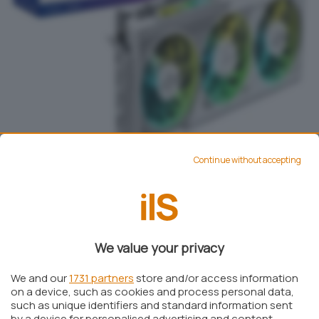
Continue without accepting
Fonte dell’immagine: Amazon
Prestazioni e obiettivi di mercato per
We value your privacy
le schede basate su Intel Battlemage
We and our
1731 partners
store and/or access information
A dispetto dell’entusiasmo, le GPU Battlemage
on a device, such as cookies and process personal data,
such as unique identifiers and standard information sent
potrebbero riuscire a competere direttamente
by a device for personalised advertising and content,