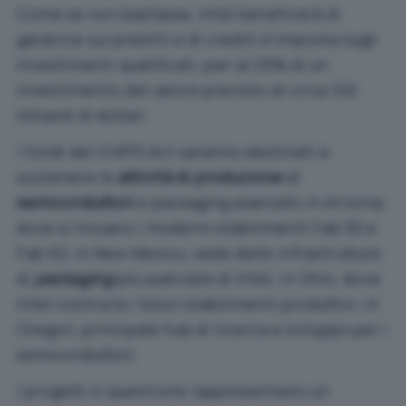
Come se non bastasse, Intel beneficerà di
garanzie sui prestiti e di crediti d’imposta sugli
investimenti qualificati, pari al 25% di un
investimento del valore previsto di circa 100
miliardi di dollari.
I fondi del CHIPS Act saranno destinati a
sostenere le
attività di produzione
di
semiconduttori
e packaging avanzato in Arizona,
dove si trovano i moderni stabilimenti Fab 52 e
Fab 62; in New Mexico, sede delle infrastrutture
di
packaging
più avanzate di Intel; in Ohio, dove
Intel costruirà i futuri stabilimenti produttivi; in
Oregon, principale hub di ricerca e sviluppo per i
semiconduttori.
I progetti in questione rappresentano un