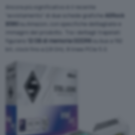
Ancora più significativo è il recente
“avvistamento” di due schede grafiche
ASRock
B580
su Amazon, con specifiche dettagliate e
immagini del prodotto. Tra i dettagli trapelati
figurano
12 GB di memoria GDDR6
su bus a 192
bit, clock fino a 2,8 GHz, 8 linee PCIe 5.0.