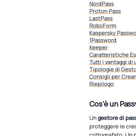
NordPass
Proton Pass
LastPass
RoboForm
Kaspersky Passw
1Password
Keeper
Caratteristiche E
Tutti i vantaggi d
Tipologie di Gest
Consigli per Crea
Riepilogo
Cos’è un Pas
Un
gestore di pa
proteggere le cre
crittografato. Un