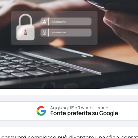
Aggiungi IlSoftware.it come
Fonte preferita su Google
password complesse può diventare una sfida, soprattu