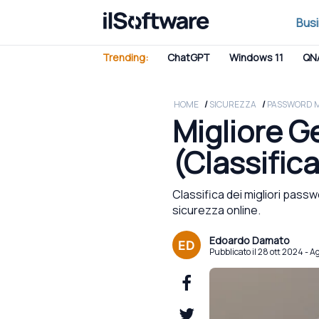
Bus
Trending:
ChatGPT
Windows 11
QN
HOME
SICUREZZA
PASSWORD 
Migliore G
(Classifica
Classifica dei migliori pas
sicurezza online.
Edoardo Damato
Pubblicato il 28 ott 2024
- A