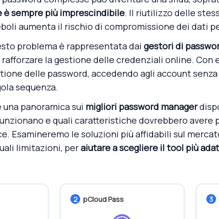
e è sempre più imprescindibile
. Il riutilizzo delle ste
boli aumenta il rischio di compromissione dei dati pe
esto problema è rappresentata dai
gestori di passwo
 rafforzare la gestione delle credenziali online. Con e
stione delle password, accedendo agli account senza 
gola sequenza.
e una panoramica sui
migliori password manager
dispo
unzionano e quali caratteristiche dovrebbero avere p
e. Esamineremo le soluzioni più affidabili sul mercat
uali limitazioni, per
aiutare a scegliere il tool più ada
2
pCloud Pass
3