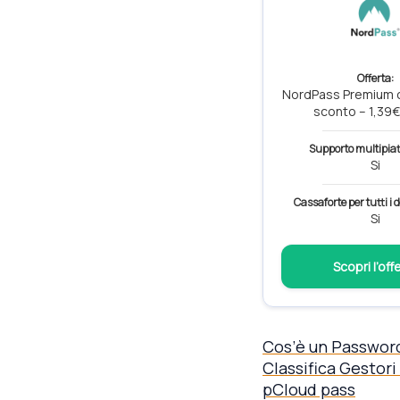
Offerta:
NordPass Premium c
sconto – 1,39
Supporto multipia
Si
Cassaforte per tutti i d
Si
Scopri l’off
Cos’è un Passwor
Classifica Gestor
pCloud pass