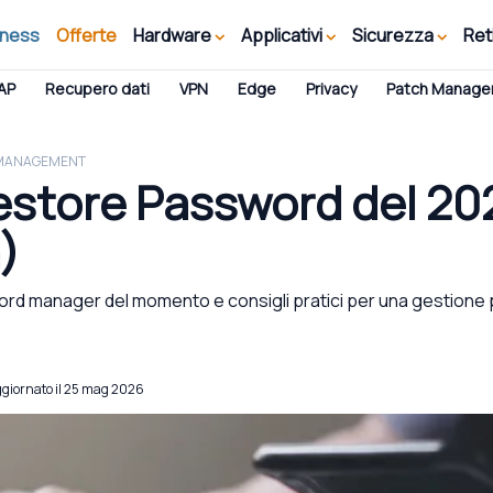
iness
Offerte
Hardware
Applicativi
Sicurezza
Ret
AP
Recupero dati
VPN
Edge
Privacy
Patch Manag
MANAGEMENT
estore Password del 20
)
sword manager del momento e consigli pratici per una gestione
ggiornato il 25 mag 2026