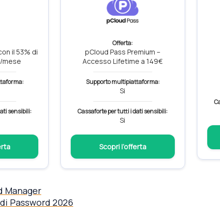
Offerta:
on il 53% di
pCloud Pass Premium –
€/mese
Accesso Lifetime a 149€
ttaforma:
Supporto multipiattaforma:
Si
Ca
ati sensibili:
Cassaforte per tutti i dati sensibili:
Si
erta
Scopri l’offerta
d Manager
i di Password 2026