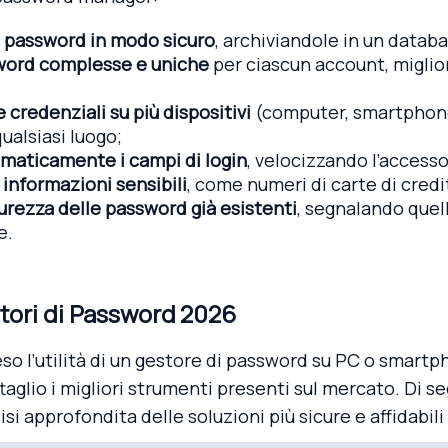
 password in modo sicuro
, archiviandole in un databa
ord complesse e uniche
per ciascun account, miglio
 credenziali su più dispositivi
(computer, smartphone
ualsiasi luogo;
maticamente i campi di login
, velocizzando l’accesso
 informazioni sensibili
, come numeri di carte di credi
icurezza delle password già esistenti
, segnalando quell
e.
stori di Password 2026
o l’utilità di un gestore di password su PC o smartp
aglio i migliori strumenti presenti sul mercato. Di se
isi approfondita delle soluzioni più sicure e affidabili