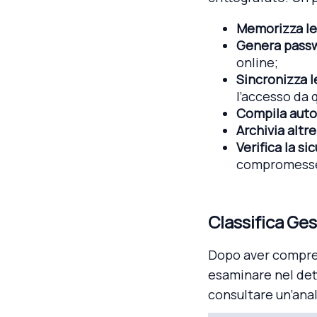
Memorizza le
Genera passw
online;
Sincronizza le
l’accesso da q
Compila auto
Archivia altre
Verifica la s
compromess
Classifica Ge
Dopo aver compres
esaminare nel dett
consultare un’anal