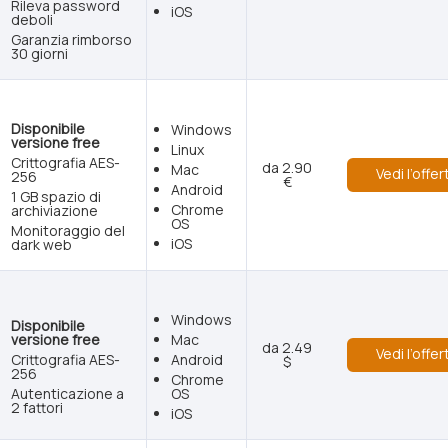
Rileva password
iOS
deboli
Garanzia rimborso
30 giorni
Disponibile
Windows
versione free
Linux
Crittografia AES-
da 2.90
Mac
Vedi l’offer
256
€
Android
1 GB spazio di
Chrome
archiviazione
OS
Monitoraggio del
iOS
dark web
Windows
Disponibile
versione free
Mac
da 2.49
Vedi l’offer
Crittografia AES-
Android
$
256
Chrome
Autenticazione a
OS
2 fattori
iOS