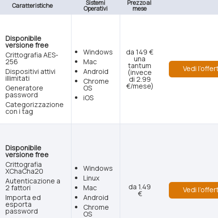
Sistemi
Prezzo al
Caratteristiche
Operativi
mese
Disponibile
versione free
Windows
da 149 €
Crittografia AES-
una
256
Mac
tantum
Vedi l’offer
Dispositivi attivi
Android
(invece
illimitati
di 2.99
Chrome
€/mese)
Generatore
OS
password
iOS
Categorizzazione
con i tag
Disponibile
versione free
Crittografia
Windows
XChaCha20
Linux
Autenticazione a
da 1.49
2 fattori
Mac
Vedi l’offer
€
Importa ed
Android
esporta
Chrome
password
OS