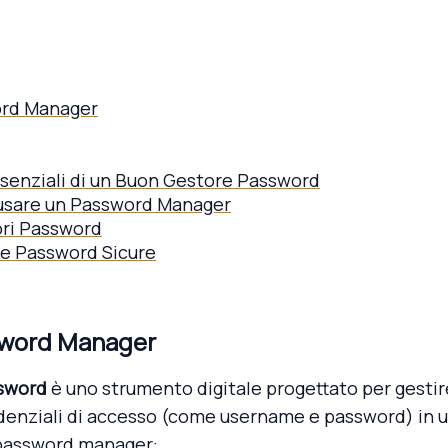
ord Manager
ssenziali di un Buon Gestore Password
i usare un Password Manager
ori Password
re Password Sicure
sword Manager
ssword
è uno strumento digitale progettato per gestir
denziali di accesso (come username e password) in u
 password manager: