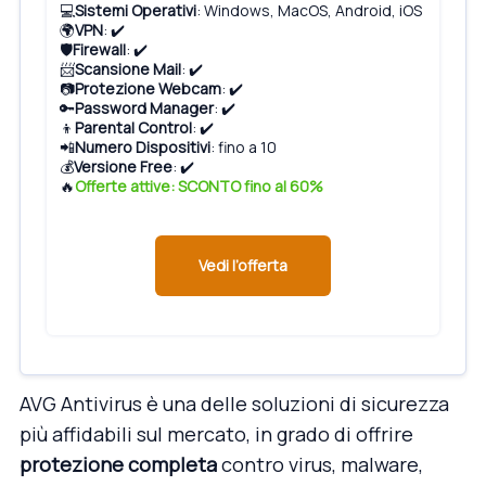
💻
Sistemi Operativi
: Windows, MacOS, Android, iOS
🌍
VPN
: ✔️
🛡️
Firewall
: ✔️
📨
Scansione Mail
: ✔️
📷
Protezione Webcam
: ✔️
🔑
Password Manager
: ✔️
👦
Parental Control
: ✔️
📲
Numero Dispositivi
: fino a 10
💰
Versione Free
: ✔️
🔥
Offerte attive: SCONTO fino al 60%
Vedi l’offerta
AVG Antivirus è una delle soluzioni di sicurezza
più affidabili sul mercato, in grado di offrire
protezione completa
contro virus, malware,