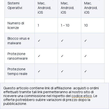
Sistemi
Mac,
Mac,
Mac,
Operativi
Android,
Android,
Android,
iOS
iOS
iOS
Numero di
1
1 – 10
10
licenze
Blocco virus e
✓
✓
✓
malware
Protezione
✓
✓
✓
ransomware
Protezione
✓
✓
✓
tempo reale
Monitoraggio
✓
✓
✓
Questo articolo contiene link di affiliazione: acquisti o ordini
Dark Web
effettuati tramite tali link permetteranno al nostro sito di
ricevere una commissione nel rispetto del
codice etico
. Le
offerte potrebbero subire variazioni di prezzo dopo la
Scansione Mail
✓
✓
✓
pubblicazione.