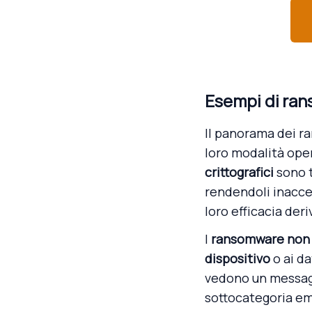
Esempi di ra
Il panorama dei ra
loro modalità oper
crittografici
sono t
rendendoli inacces
loro efficacia deri
I
ransomware non c
dispositivo
o ai da
vedono un messaggi
sottocategoria em