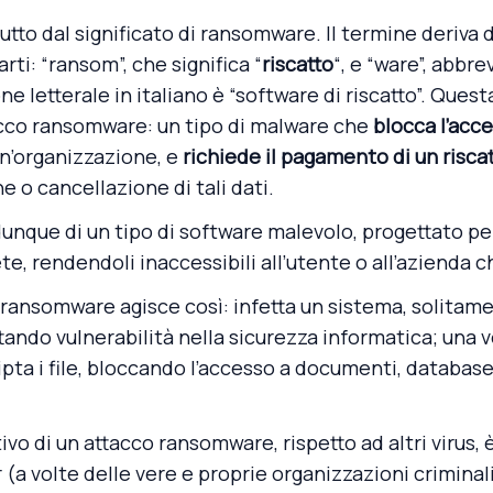
tto dal significato di ransomware. Il termine deriva da
ti: “ransom”, che significa “
riscatto
“, e “ware”, abbre
ne letterale in italiano è “software di riscatto”. Ques
tacco ransomware: un tipo di malware che
blocca l’acce
un’organizzazione, e
richiede il
pagamento di un risca
ne o cancellazione di tali dati.
nque di un tipo di software malevolo, progettato per 
e, rendendoli inaccessibili all’utente o all’azienda c
ansomware agisce così: infetta un sistema, solitam
tando vulnerabilità nella sicurezza informatica; una vo
cripta i file, bloccando l’accesso a documenti, databas
vo di un attacco ransomware, rispetto ad altri virus, è
er (a volte delle vere e proprie organizzazioni crimina