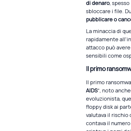
di denaro
, spesso
sbloccare i file. 
pubblicare o cance
La minaccia di que
rapidamente all’in
attacco può aver
sensibili come osp
Il primo ransomw
Il primo ransomwar
AIDS
“, noto anch
evoluzionista, que
floppy disk ai pa
valutava il rischio
contava il numero 