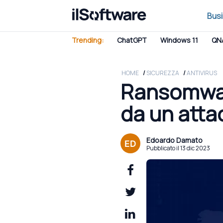
Bus
Trending:
ChatGPT
Windows 11
QN
HOME
SICUREZZA
ANTIVIRUS
Ransomwar
da un atta
Edoardo Damato
Pubblicato il 13 dic 2023