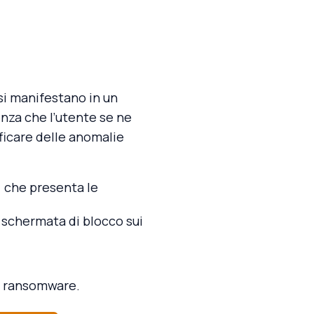
si manifestano in un
enza che l’utente se ne
ficare delle anomalie
l) che presenta le
a schermata di blocco sui
co ransomware.