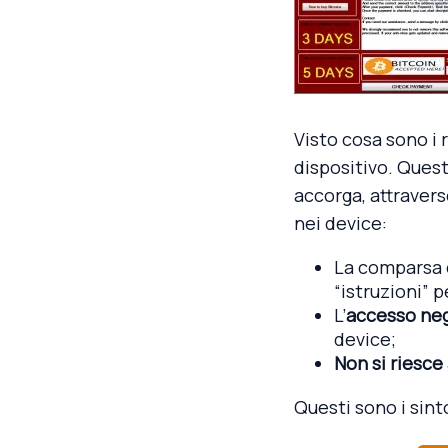
Visto cosa sono i
dispositivo. Quest
accorga, attraver
nei device:
La comparsa 
“istruzioni” p
L’
accesso ne
device;
Non si riesce 
Questi sono i sint