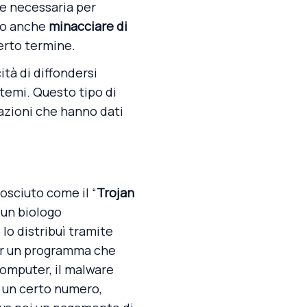
ne necessaria per
ono anche
minacciare di
certo termine.
ità di diffondersi
stemi. Questo tipo di
zazioni che hanno dati
osciuto come il “
Trojan
un biologo
 lo distribuì tramite
per un programma che
 computer, il malware
i un certo numero,