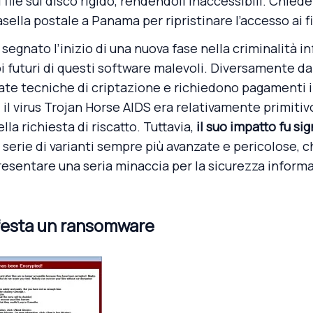
i file sul disco rigido, rendendoli inaccessibili. Chie
asella postale a Panama per ripristinare l’accesso ai fi
egnato l’inizio di una nuova fase nella criminalità i
ppi futuri di questi software malevoli. Diversamente d
cate tecniche di criptazione e richiedono pagamenti i
 il
virus Trojan Horse
AIDS era relativamente primitivo
la richiesta di riscatto. Tuttavia,
il suo impatto fu sig
 serie di varianti sempre più avanzate e pericolose,
resentare una seria minaccia per la sicurezza inform
festa un ransomware