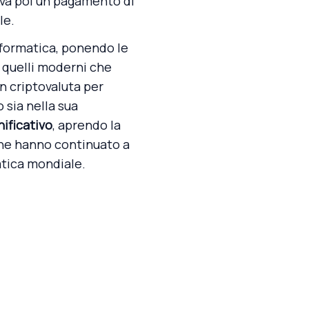
deva poi un pagamento di
le.
nformatica, ponendo le
a quelli moderni che
n criptovaluta per
 sia nella sua
nificativo
, aprendo la
 che hanno continuato a
atica mondiale.