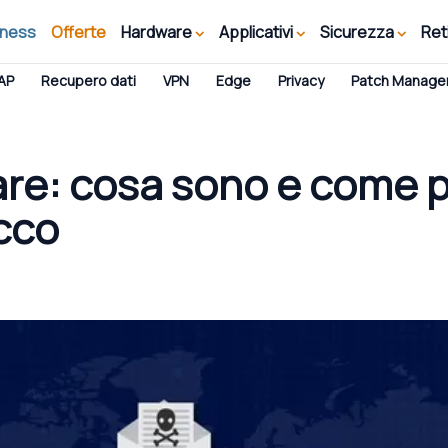
iness
Offerte
Hardware
Applicativi
Sicurezza
Ret
AP
Recupero dati
VPN
Edge
Privacy
Patch Manag
e: cosa sono e come p
cco