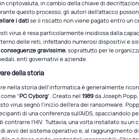
 in criptovaluta, in cambio della chiave di decrittazio
Durante questo processo, gli autori dell’attacco poss
llare i dati
se il riscatto non viene pagato entro un 
sti virus è resa particolarmente insidiosa dalla capac
terno delle reti, infettando numerosi dispositivi e si
e
conseguenze gravissime
, soprattutto per le organiz
edali, enti governativi e aziende.
are della storia
e nella storia dell’informatica è generalmente ricon
e come “
PC Cyborg
“. Creato nel
1989
da Joseph Popp, 
sto virus segnò l’inizio dell’era dei ransomware. Popp
rtecipanti di una conferenza sull’AIDS, spacciandolo 
 di contrarre l’HIV. Tuttavia, una volta installato su un
di avvii del sistema operativo e, al raggiungimento d