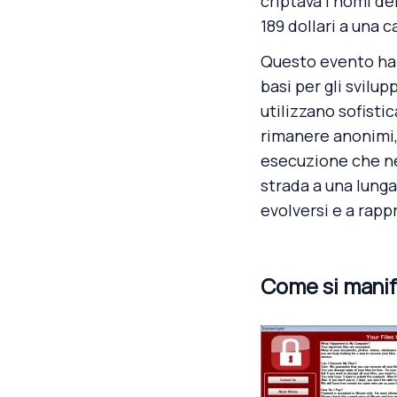
criptava i nomi de
189 dollari a una c
Questo evento ha s
basi per gli svilu
utilizzano sofisti
rimanere anonimi,
esecuzione che nel
strada a una lunga
evolversi e a rapp
Come si mani