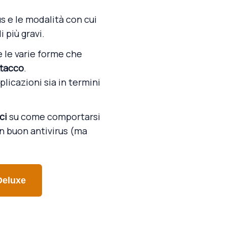
s e le modalità con cui
 più gravi.
e le varie forme che
ttacco
.
plicazioni sia in termini
ci
su come comportarsi
un buon antivirus (ma
Deluxe