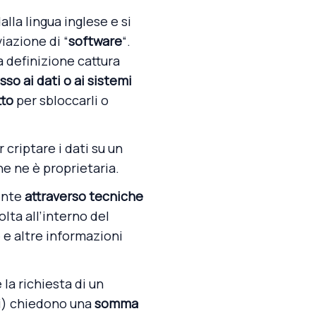
lla lingua inglese e si
viazione di “
software
“.
ta definizione cattura
sso ai dati o ai sistemi
tto
per sbloccarli o
criptare i dati su un
he ne è proprietaria.
ente
attraverso tecniche
lta all’interno del
e e altre informazioni
 la richiesta di un
li) chiedono una
somma