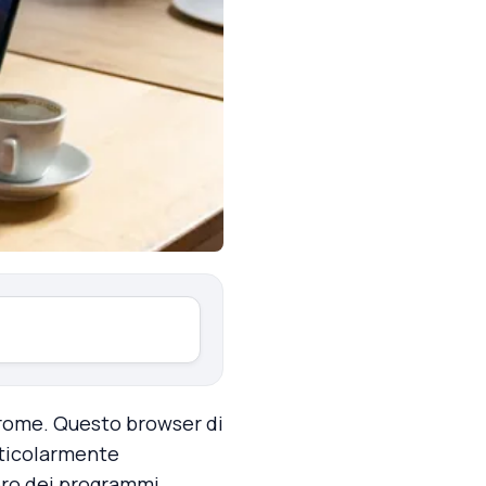
rome. Questo browser di
rticolarmente
ero dei programmi