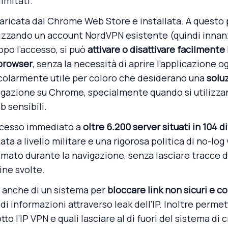
imitati.
caricata dal Chrome Web Store e installata. A questo
lizzando un account NordVPN esistente (quindi innanz
o l’accesso, si può
attivare o disattivare facilmente
 browser
, senza la necessità di aprire l’applicazione 
icolarmente utile per coloro che desiderano una
solu
igazione su Chrome, specialmente quando si utilizzan
b sensibili.
ccesso immediato a
oltre 6.200 server situati in 104 d
a a livello militare e una rigorosa politica di no-log 
mato durante la navigazione, senza lasciare tracce d
line svolte.
e anche di un sistema per
bloccare link non sicuri e c
di informazioni attraverso leak dell’IP. Inoltre permet
to l’IP VPN e quali lasciare al di fuori del sistema di