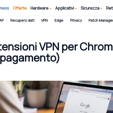
iness
Offerte
Hardware
Applicativi
Sicurezza
Ret
AP
Recupero dati
VPN
Edge
Privacy
Patch Manag
stensioni VPN per Chro
a pagamento)