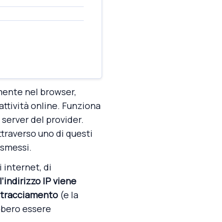
mente nel browser,
ttività online. Funziona
i server del provider.
ttraverso uno di questi
asmessi.
 internet, di
l’indirizzo IP viene
l tracciamento
(e la
bbero essere