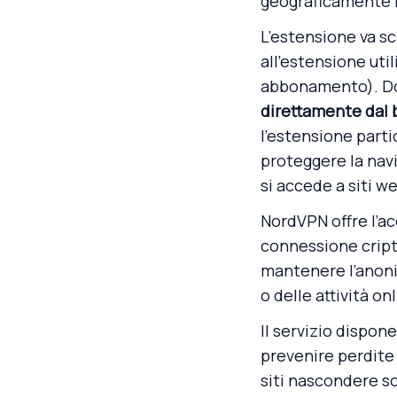
geograficamente l
L’estensione va s
all’estensione uti
abbonamento). Dop
direttamente dal
l’estensione part
proteggere la nav
si accede a siti we
NordVPN offre l’a
connessione criptat
mantenere l’anoni
o delle attività on
Il servizio dispon
prevenire perdite 
siti nascondere sot