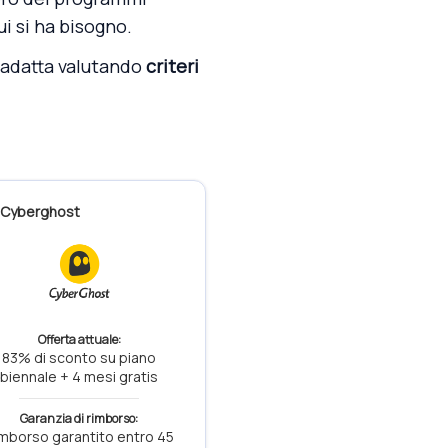
i si ha bisogno.
ù adatta valutando
criteri
Cyberghost
Offerta attuale:
83% di sconto su piano
biennale + 4 mesi gratis
Garanzia di rimborso:
mborso garantito entro 45