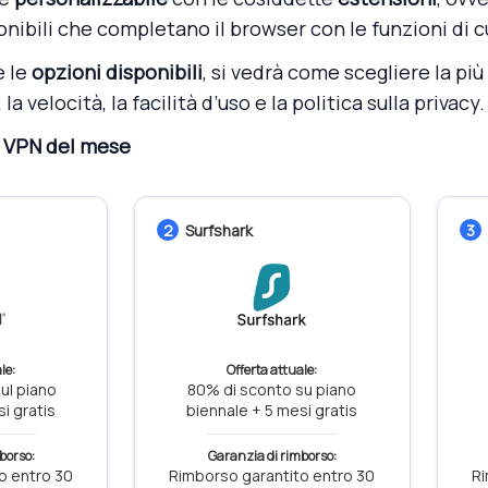
nibili che completano il browser con le funzioni di cu
e le
opzioni disponibili
, si vedrà come scegliere la pi
a velocità, la facilità d’uso e la politica sulla privacy.
te VPN del mese
2
Surfshark
3
le:
Offerta attuale:
ul piano
80% di sconto su piano
i gratis
biennale + 5 mesi gratis
borso:
Garanzia di rimborso:
o entro 30
Rimborso garantito entro 30
Ri