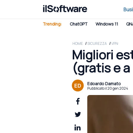
Bus
Trending:
ChatGPT
Windows 11
QN
HOME
SICUREZZA
VPN
Migliori e
(gratis e 
Edoardo Damato
Pubblicato il 20 gen 2024