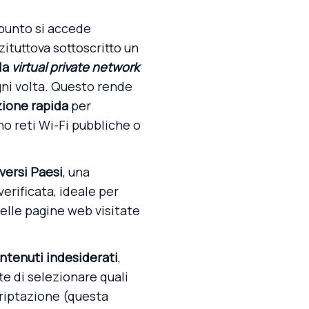
 punto si accede
ituttova sottoscritto un
 la
virtual private network
ogni volta. Questo rende
zione rapida
per
o reti Wi-Fi pubbliche o
iversi Paesi
, una
verificata, ideale per
elle pagine web visitate
ontenuti indesiderati
,
te di selezionare quali
 criptazione (questa