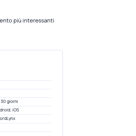
ento più interessanti
 30 giorni
roid, iOS
NordLynx