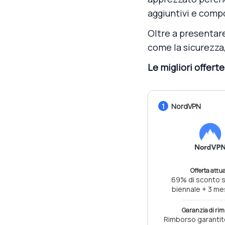
aggiuntivi e compo
Oltre a presentar
come la sicurezza, l
Le migliori offer
1
NordVPN
Offerta attua
69% di sconto s
biennale + 3 mes
Garanzia di rim
Rimborso garantit