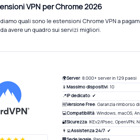
stensioni VPN per Chrome 2026
ediamo quali sono le estensioni Chrome VPN a pagam
da avere un quadro sui servizi migliori.
🌍
Server
: 8.000+ server in 129 paesi
📱
Massimo dispositivi
: 10
📍
IP dedicato
: ✔
🆓
Versione Free
: Garanzia rimborso di
💻
Compatibilità
: Windows, macOS, And
🔐
Sicurezza
: IKEv2/IPsec, OpenVPN, 
👨‍💻
Assistenza 24/7
: ✔
🏢
Sede legale
: Panama