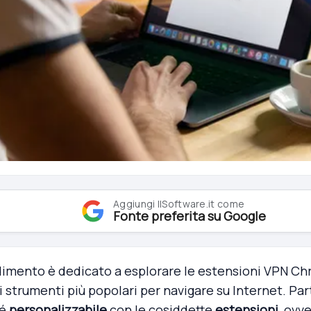
Aggiungi IlSoftware.it come
Fonte preferita su Google
imento è dedicato a esplorare le estensioni VPN Ch
i strumenti più popolari per navigare su Internet. Pa
hé
personalizzabile
con le cosiddette
estensioni
, ovv