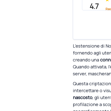
4.7
Re
L’estensione di N
fornendo agli uten
creando una
conne
Quando attivata, l
server, mascherand
Questa criptazione
intercettare o visu
nascosto
, gli ut
profilazione a sc