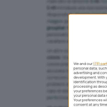
rilasciato la versione
0.48
, ri
0.48
introduce una nuovissi
Responding
). Questa comoda
maggior parte dei principali s
groupbar
ha subito notevoli m
personalizzare diversi eleme
carattere agli spazi e all’altez
Un altro sviluppo significativ
colore
. Ora supporta il nuov
colore precise. In parole pove
We and our
1731 par
personal data, such 
accurata in tutte le applicazi
advertising and co
correzioni mirate ai
problemi 
development. With 
identification thro
problemi di vecchia data, com
processing as descr
caso di elevato utilizzo della
your preferences be
your personal data 
perfezionamenti della sincro
Your preferences wi
consent at any time 