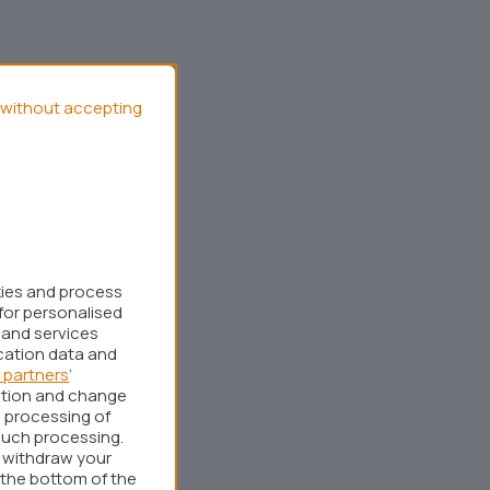
without accepting
kies and process
for personalised
 and services
cation data and
 partners
’
ation and change
 processing of
such processing.
r withdraw your
 the bottom of the