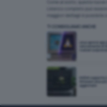
Come al solito, questa nuova
L’elenco completo può essere
maggiori dettagli è possibile c
TI CONSIGLIAMO ANCHE
Linux apre le app 
velocemente di 
I numeri sorpren
NVIDIA supporta L
firmware Linux più 
aggiornare