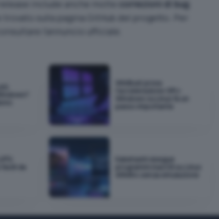
 release include anche molte
correzioni di bug
.
 trovato sulla
pagina GitHub
del progetto. Per
onsultare l’annuncio ufficiale.
WinBoat prova
più
l'accelerazione GPU:
Windows?
Windows su Linux fa un
dono
passo importante
VFS:
Kakehashi esegue
facili da
programmi macOS su Linux
ARM64 senza emulazione