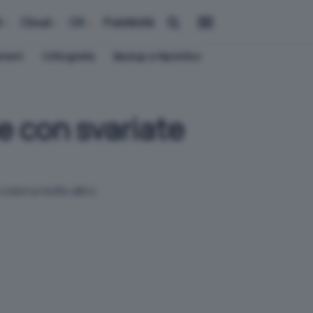
i
Cloud
OS
Pubblicità
ement
Crittografia
Backup e Ripristino
e con svariate
colori e molto altro.