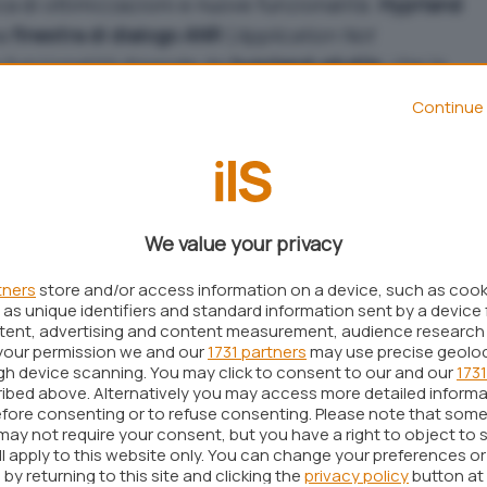
cca di ottimizzazioni e nuove funzionalità.
Hyprland
ma
finestra di dialogo ANR
(
Application Not
 funzionalità dipende da
hyprland-qtutils
, che la
istemi di packaging ha già adottato. Inoltre, l’amata
Continue 
iglioramenti. Gli utenti potranno infatti
nti, dall’arrotondamento e dimensione del
za.
o in Hyprland 0.48 è la
gestione completa del
We value your privacy
o protocollo CM, consentendo trasformazioni di
re, ciò significa una
tners
store and/or access information on a device, such as coo
resa cromatica più
coerente
e
as unique identifiers and standard information sent by a device 
oni. Questa versione include anche una serie di
ntent, advertising and content measurement, audience research
di sincronizzazione
. Il team ha affrontato
your permission we and our
1731 partners
may use precise geolo
ugh device scanning. You may click to consent to our and our
1731
e il ritardo sull’hardware
NVIDIA
e lo sfarfallio in
ibed above. Alternatively you may access more detailed inform
 GPU, affrontando la sincronizzazione esplicita e i
fore consenting or to refuse consenting. Please note that some
may not require your consent, but you have a right to object to 
nizzazione regolare.
ll apply to this website only. You can change your preferences o
by returning to this site and clicking the
privacy policy
button at