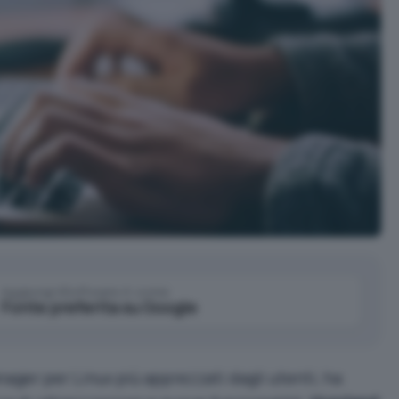
Aggiungi IlSoftware.it come
Fonte preferita su Google
nager per
Linux
più apprezzati dagli utenti, ha