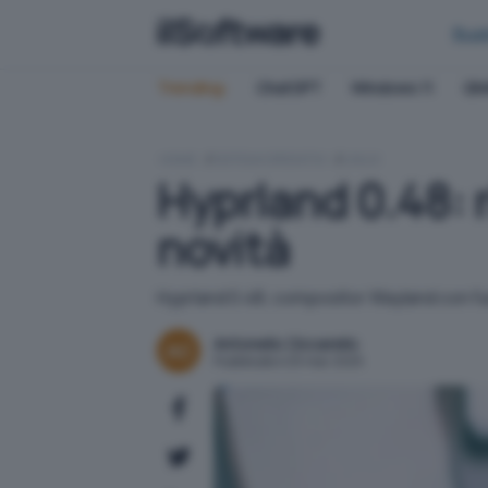
Bus
Trending:
ChatGPT
Windows 11
QN
HOME
SISTEMI OPERATIVI
LINUX
Hyprland 0.48: 
novità
Hyprland 0.48, compositor Wayland con funzi
Antonello Ciccarello
Pubblicato il 25 mar 2025