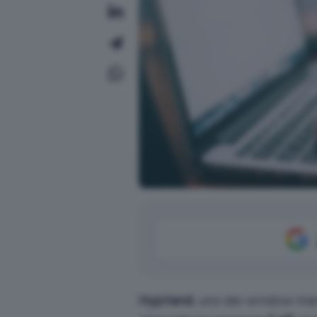
Hyprland
, uno dei window ma