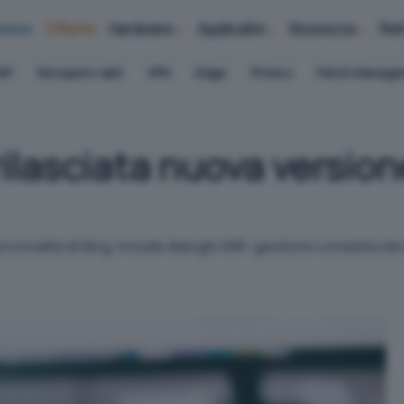
iness
Offerte
Hardware
Applicativi
Sicurezza
Ret
AP
Recupero dati
VPN
Edge
Privacy
Patch Manag
rilasciata nuova version
onalità di tiling, include dialoghi ANR, gestione completa dei 