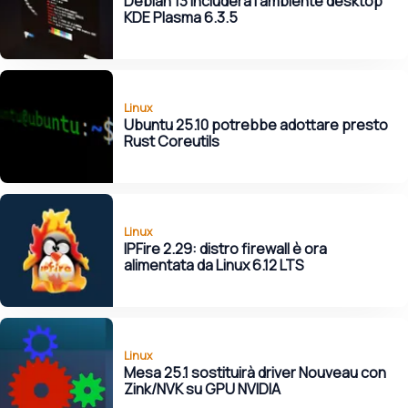
Debian 13 includerà l'ambiente desktop
KDE Plasma 6.3.5
Linux
Ubuntu 25.10 potrebbe adottare presto
Rust Coreutils
Linux
IPFire 2.29: distro firewall è ora
alimentata da Linux 6.12 LTS
Linux
Mesa 25.1 sostituirà driver Nouveau con
Zink/NVK su GPU NVIDIA