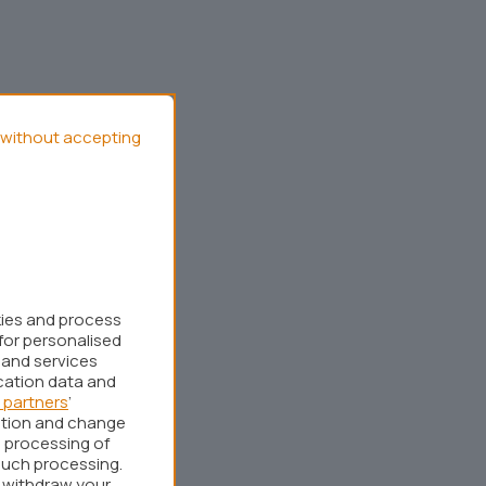
without accepting
kies and process
for personalised
 and services
cation data and
 partners
’
ation and change
 processing of
such processing.
r withdraw your