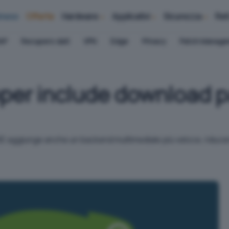
iness
Offerte
Hardware
Applicativi
Sicurezza
Ret
AP
Recupero dati
VPN
Edge
Privacy
Patch Manag
er include download pa
E aggiunge anche un backend multimediale più veloce, riducen