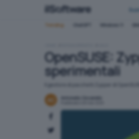
Bus
Trending:
ChatGPT
Windows 11
QN
HOME
SISTEMI OPERATIVI
LINUX
OpenSUSE: Zypp
sperimentali
Il gestore di pacchetti Zypper di OpenSUS
Antonello Ciccarello
Pubblicato il 28 mar 2025