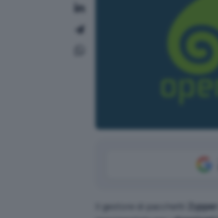
Il gestore di pacchetti
Zypper