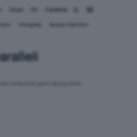
i
Cloud
OS
Pubblicità
ement
Crittografia
Backup e Ripristino
ralleli
do i tempi di recupero dei pacchetti.