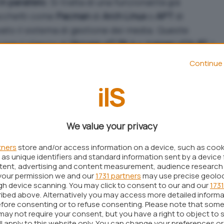
n parallelo
. Si tratta di una funzionalità già
pacchetti come
Pacman
di
Arch Linux
o
APT
di
ovato il sistema di gestione dei media. Queste
on il rilascio di
libzypp v17.36.4
e
zypper v1.14.87
. I
 molto promettenti: i tempi di esecuzione
Continue 
dotti di oltre la metà. Secondo le informazioni
ctory
, i miglioramenti principali sono due. Il primo è
e di
precaricamento dei pacchetti
, che permette a
sioni di download contemporaneamente.
We value your privacy
e le due funzionalità di Zypper
tners
store and/or access information on a device, such as coo
as unique identifiers and standard information sent by a device 
uarda il nuovo
backend multimediale ottimizzato
,
ntent, advertising and content measurement, audience research
vitando il recupero dei
metalink
e migliorando la
your permission we and our
1731 partners
may use precise geolo
ugh device scanning. You may click to consent to our and our
1731
r ottenere i dati sui pacchetti. Anche se entrambe
ibed above. Alternatively you may access more detailed inform
erimentali, è già possibile attivarle impostando la
fore consenting or to refuse consenting. Please note that some
may not require your consent, but you have a right to object to 
PCK_PRELOAD=1”
prima di eseguire un comando.
ll apply to this website only. You can change your preferences o