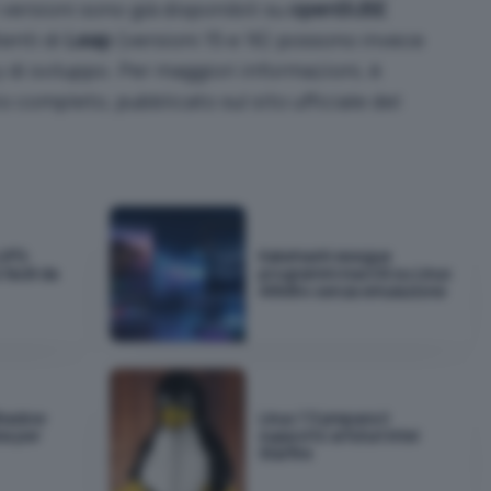
versioni sono già disponibili su
openSUSE
tenti di
Leap
(versioni 15 e 16) possono invece
 di sviluppo. Per maggiori informazioni, è
io completo
, pubblicato sul sito ufficiale del
VFS:
Kakehashi esegue
facili da
programmi macOS su Linux
ARM64 senza emulazione
Shadow
Linux 7.3 prepara il
ia per
supporto ai futuri Intel
Starfire