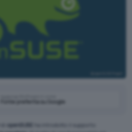
openSUSE Project
Aggiungi IlSoftware.it come
Fonte preferita su Google
di
openSUSE
ha introdotto il supporto