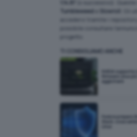
1.14.87
(o successivo). Queste 
Tumbleweed
e
Slowroll
. Gli u
accedervi tramite i repository
possibile consultare l’
annunc
progetto.
TI CONSIGLIAMO ANCHE
NVIDIA supporta L
firmware Linux più 
aggiornare
Fedora prepara 
Stack: cosa camb
Linux