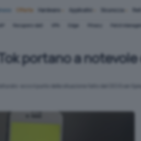
iness
Offerte
Hardware
Applicativi
Sicurezza
Ret
AP
Recupero dati
VPN
Edge
Privacy
Patch Manag
kTok portano a notevole 
atturato: ecco il punto della situazione fatto dal CEO Evan Spi