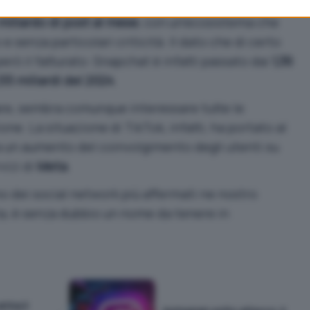
Nel quarto trimestre dello scorso anno, secondo il
miliardo di post al mese
, con un’ecosistema che
 senza particolari criticità. Il dato che di certo
però il fatturato: Snapchat è infatti passato dai
1,36
,55 miliardi del 2024
.
re, sembra comunque interessare tutte le
one. La situazione di TikTok, infatti, ha portato al
a un aumento del coinvolgimento degli utenti su
rvizi di
Meta
.
 dei social network più affermati ne nostro
ita, è senza dubbio un nome da tenere in
rriva il