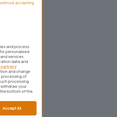
without accepting
kies and process
for personalised
 and services
cation data and
 partners
’
ation and change
 processing of
such processing.
r withdraw your
 the bottom of the
Accept All