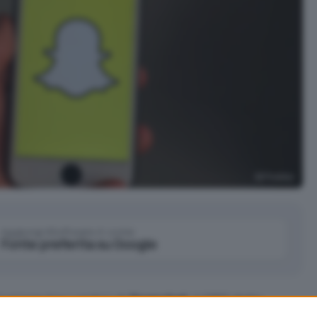
Pixabay
Aggiungi IlSoftware.it come
Fonte preferita su Google
unione tra i vertici di
Snapchat
, il CEO della