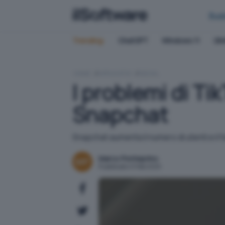
Bus
Trending:
ChatGPT
Windows 11
QN
HOME
APPLICATIVI
SOCIAL
I problemi di Ti
Snapchat
Snapchat aumenta il numero di utenti e il f
Marco Ponteprino
Pubblicato il 5 feb 2025