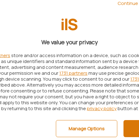
mmesso come l’incertezza che circonda
TikTok
e
Continue 
vole spinta al suo social.
affico è legato anche alla migrazione di alcuni
a situazione della piattaforma di
Bytdance
sul
ercando ospitalità su altre piattaforme simili.
We value your privacy
50 milioni di utenti attivi mensili
, numeri
tners
store and/or access information on a device, such as coo
anziano troppo da TikTok, che arriva a
1,1 miliardi di
as unique identifiers and standard information sent by a device 
ntent, advertising and content measurement, audience research
mato dalla prima piattaforma, con
your permission we and our
1731 partners
may use precise geolo
ramma
Snap Star
, il numero di creator attivi è
ugh device scanning. You may click to consent to our and our
1731
ibed above. Alternatively you may access more detailed inform
ole, andando a catturare chi ha percepito troppa
fore consenting or to refuse consenting. Please note that some
al cinese.
may not require your consent, but you have a right to object to 
ll apply to this website only. You can change your preferences o
ti e fatturato, anche grazie alla crisi
by returning to this site and clicking the
privacy policy
button at
Manage Options
 Spiegel, sono aumentati anche i contenuti