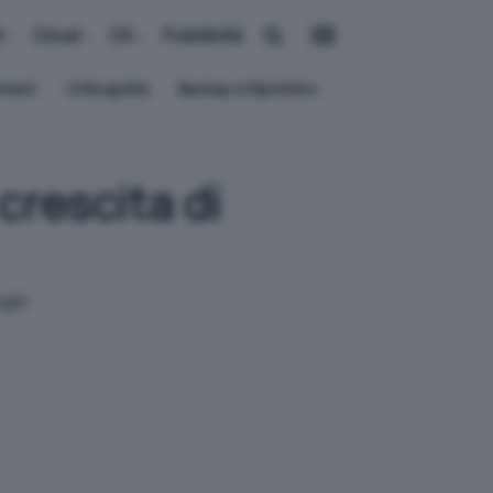
i
Cloud
OS
Pubblicità
ement
Crittografia
Backup e Ripristino
crescita di
egel