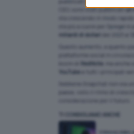
pubblicati sulla piattaforma. 
CEO, sono stati pubblicati
un 
sta crescendo in modo rapido e
sta più a cuore per Spiegel è 
miliardi di dollari
del 2023 ai
1
Questo aumento, a quanto pa
piattaforme social in circolazi
boom di
RedNote
, ma anche 
YouTube
e tutti i principali se
Sebbene Snapchat non sia uno
paese, visto il ritmo di cresc
considerazione per il futuro.
TI CONSIGLIAMO ANCHE
X rinnova i video: a