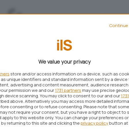
Continue 
We value your privacy
tners
store and/or access information on a device, such as coo
as unique identifiers and standard information sent by a device 
Aggiungi IlSoftware.it come
ntent, advertising and content measurement, audience research
Fonte preferita su Google
your permission we and our
1731 partners
may use precise geolo
ugh device scanning. You may click to consent to our and our
1731
ibed above. Alternatively you may access more detailed inform
fore consenting or to refuse consenting. Please note that some
o facendo enormi sforzi per ottimizzare
l’area
may not require your consent, but you have a right to object to 
ll apply to this website only. You can change your preferences o
by returning to this site and clicking the
privacy policy
button at
ttamente
in home page
l’elenco dei software, già