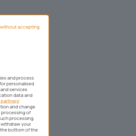
without accepting
kies and process
for personalised
 and services
cation data and
 partners
’
ation and change
 processing of
such processing.
r withdraw your
 the bottom of the