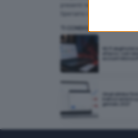
presenti nel nostro database,
Speriamo che questa nuova funz
TI CONSIGLIAMO ANCHE
Wi-Fi degli hotel 
attacco: così rub
account Microsof
Gmail elimina l'inv
indirizzi esterni a
gennaio 2027