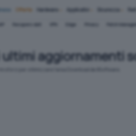
iness
Offerte
Hardware
Applicativi
Sicurezza
Ret
AP
Recupero dati
VPN
Edge
Privacy
Patch Manag
li ultimi aggiornamenti 
rmi sforzi per ottimizzare l'area Download de IlSoftware.