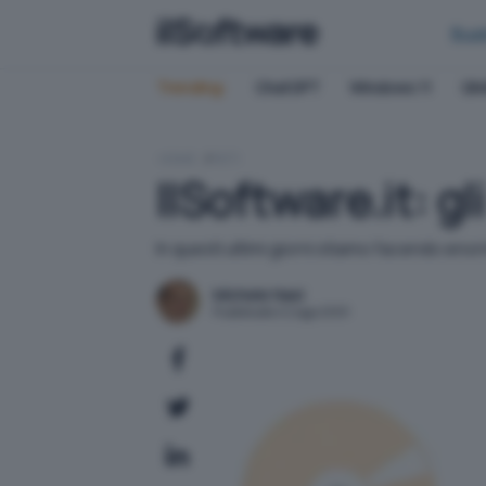
Bus
Trending:
ChatGPT
Windows 11
QN
HOME
RETI
IlSoftware.it: g
In questi ultimi giorni stiamo facendo eno
Michele Nasi
Pubblicato il 2 ago 2001