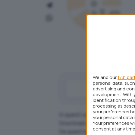
We and our
1731 par
personal data, such 
advertising and co
development. With 
identification thro
processing as descr
your preferences be
In questi ultimi giorni stiam
your personal data 
Download
de IlSoftware.it.
Your preferences wi
consent at any time 
Da quest’oggi troverete dire
webpage.