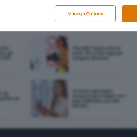
 ma aggiornati di recente.
ionalità offerta dal sito accolga il vostro favore.
Manage Options
sotto
TIM eSIM Travel sotto la
ano gli
lente: fino a 300 Giga per
t 365
navigare all'estero
Accesso alle lunghe
io da
aeroportuali in regalo con i
 partire da
piani eSIM Saily con dati
illimitati