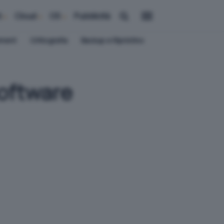
i
Cloud
OS
Pubblicità
ement
Crittografia
Backup e Ripristino
software