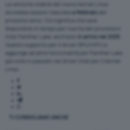
La versione stabile del nuovo kernel Linux
dovrebbe essere rilasciata
a febbraio
del
prossimo anno. Ciò significa che sarà
disponibile in tempo per l’uscita dei processori
Intel Panther Lake, anch’essi
in arrivo nel 2025
.
Questo supporto per il driver NPU/iVPU si
aggiunge ad altre funzionalità per Panther Lake
già viste in passato nei driver Intel per il kernel
Linux.
TI CONSIGLIAMO ANCHE