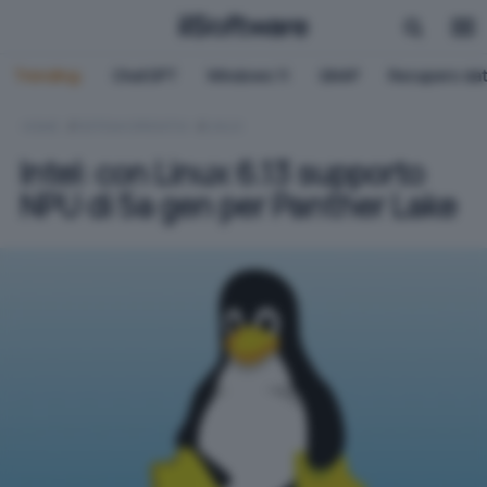
Trending:
ChatGPT
Windows 11
QNAP
Recupero dat
HOME
SISTEMI OPERATIVI
LINUX
Intel: con Linux 6.13 supporto
NPU di 5a gen per Panther Lake