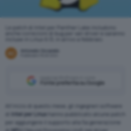
Le patch di Intel per Panther Lake includono
anche correzioni di bug per vari driver e saranno
incluse in Linux 6.13, in arrivo a febbraio.
Antonello Ciccarello
Pubblicato il 18 ott 2024
Aggiungi IlSoftware.it come
Fonte preferita su Google
All’inizio di questo mese, gli ingegneri software
di
Intel per Linux
hanno pubblicato alcune patch
per aggiungere il supporto alla 5a generazione
di
NPU
(
Neural Processing Unit
) nel driver