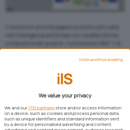
Il tensore è un’unità algebrica molto utilizzata
nell’intelligenza artificiale con caratteristiche
computazionali proprie. Il processore NNP-T di
Intel è specializzato proprio nelle elaborazioni
basate sull’utilizzo dei tensori; essendo basato
Continue without accepting
su un’architettura fortemente scalabile, i carichi
di lavoro possono essere distribuiti su più
schede e su più macchine in modo tale da
adattare l’hardware alle esigenze di ciascuna
We value your privacy
impresa.
We and our
1731 partners
store and/or access information
on a device, such as cookies and process personal data,
such as unique identifiers and standard information sent
by a device for personalised advertising and content,
advertising and content measurement, audience research