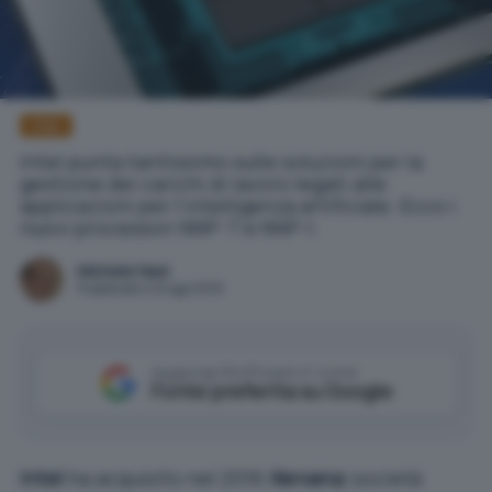
Intel
Intel punta tantissimo sulle soluzioni per la
gestione dei carichi di lavoro legati alle
applicazioni per l'intelligenza artificiale. Ecco i
nuovi processori NNP-T e NNP-I.
Michele Nasi
Pubblicato il 22 ago 2019
Aggiungi IlSoftware.it come
Fonte preferita su Google
Intel
ha acquisito nel 2016
Nervana
, società