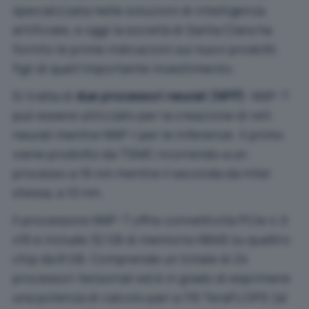
specializzata nelle soluzioni di intelligenza
artificiale, e oggi la società di Santa Clara ha
fornito le prime indicazioni sui nuovi prodotti
figli di quell’importante investimento.
Si tratta di
due processori neurali (NPP)
: NNP-T
può essere utilizzato per la creazione di reti
neurali mentre NNP-I per le inferenze. Il primo
viene prodotto da TSMC ricorrendo a un
processo a 16 nm mentre il seconda da Intel
stessa, a 10 nm.
Il processore NNP-T offre connettività PCIe 4.0
x16 e include 32 GB di memoria HBM2 su quattro
chip da 8 GB. Comprende un totale di 24
processori tensoriali ed è in grado di esprimere
una potenza di calcolo pari a 119 TeraFLOPS (al