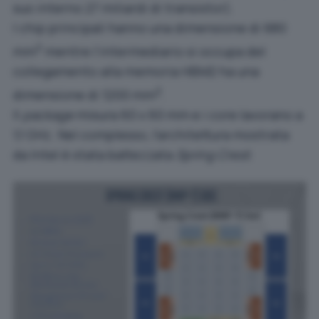
suo interno 27 miliardi di transistor).
I chip principali hanno una dimensione di 680
2
mm
mentre l’intermediario si occupa del
collegamento alla memoria HBM2 ha una
2
dimensione di 1200 mm
.
Il
package
misura 60 x 60 mm e i core lavorano a
1,1 GHz. Nel complesso, l’architettura mostrata
da Intel è stata battezzata
Spring Crest
.