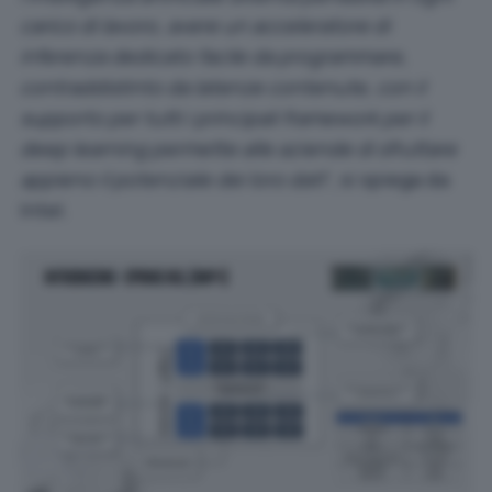
carico di lavoro, avere un acceleratore di
inferenza dedicato facile da programmare,
contraddistinto da latenze contenute, con il
supporto per tutti i principali framework per il
deep learning permette alle aziende di sfruttare
appieno il potenziale dei loro dati
“, si spiega da
Intel.