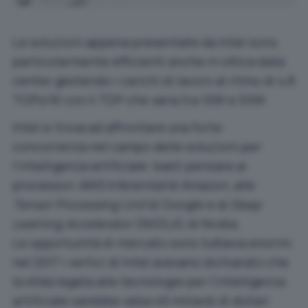
Le soluzioni appena presentate da Intel sono
particolarmente efficienti anche in ottica data
center gestendo i carichi di lavoro al ritmo di 4,8
TOPs/W con il TDP che varia tra 10W e 50W.
Intel si trova ad affrontare una forte
concorrenza nel campo delle soluzioni per
l’intelligenza artificiale: basti pensare ai
processori
AWS Inferential
di Amazon, alle
Tensor Processing Unit
di Google e al
Deep
Learning Accelerator
(NVDLA) di Nvidia.
Le opportunità di mercato sono tuttavia enormi:
nel 2017 i vertici di Intel avevano dichiarato che
la sfida legata alle tecnologie per l’intelligenza
artificiale sarebbe valsa 46 miliardi di dollari