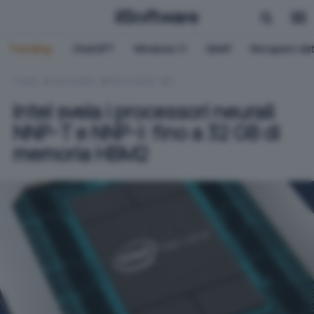
Trending:
ChatGPT
Windows 11
QNAP
Recupero dat
HOME
HARDWARE
PROCESSORI
IA
Intel svela i processori neurali
NNP-T e NNP-I: fino a 32 GB di
memoria HBM2