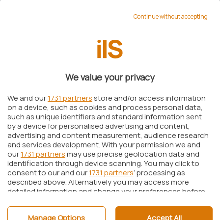
che deve essere dissipato
e, nel caso del nuovo
Continue without accepting
MacBook Pro, nella necessità per Apple di
applicare la pratica del
thermal throttling
ovvero
la limitazione forzata delle performance del
processore.
We value your privacy
We and our
1731 partners
store and/or access information
on a device, such as cookies and process personal data,
such as unique identifiers and standard information sent
by a device for personalised advertising and content,
advertising and content measurement, audience research
and services development. With your permission we and
our
1731 partners
may use precise geolocation data and
identification through device scanning. You may click to
consent to our and our
1731 partners
’ processing as
described above. Alternatively you may access more
detailed information and change your preferences before
consenting or to refuse consenting. Please note that
some processing of your personal data may not require
Manage Options
Accept All
your consent, but you have a right to object to such