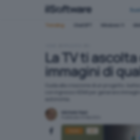
Bus
Trending:
ChatGPT
Windows 11
QN
HOME
APPLICATIVI
IA
La TV ti ascolta
immagini di qua
Guida alla creazione di un progetto, batt
con ingresso HDMI per generare immagini di
autonomia.
Michele Nasi
Pubblicato il 6 feb 2024
Howto
IoT