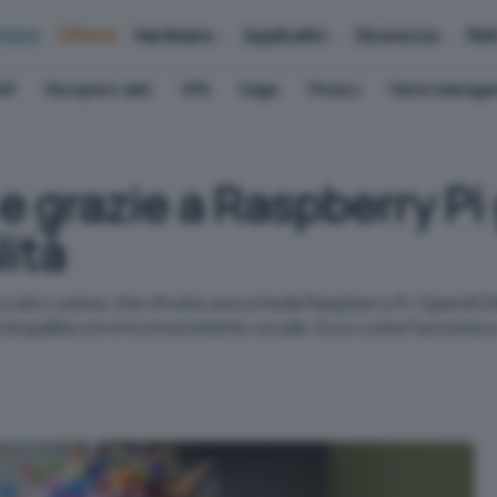
iness
Offerte
Hardware
Applicativi
Sicurezza
Ret
AP
Recupero dati
VPN
Edge
Privacy
Patch Manag
 e grazie a Raspberry P
lità
ezzato Lumina, che sfrutta una scheda Raspberry Pi, OpenAI DA
 qualità con il riconoscimento vocale. Ecco come funziona e c