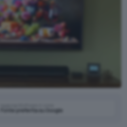
Aggiungi IlSoftware.it come
Fonte preferita su Google