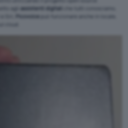
stito utilizzando il
progetto open source
etto agli
assistenti digitali
che tutti conosciamo,
e Siri,
Picovoice
può funzionare anche in locale,
l cloud.