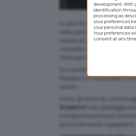
development. With 
identification thro
processing as descr
your preferences be
Sì, perché il team di Lumina 
your personal data 
realizzare il progetto in propr
Your preferences wi
consent at any time 
dotarsi di componenti econ
webpage.
compatto
mini microfono USB
HDMI
per collegare il
single-
Se si preferisse usare un no
Raspberry Pi è possibile rico
questo
.
Infine, gli autori di Lumina s
Broadcom
che campeggia sull
scongiurare eventuali fenome
particolarmente impegnativi.