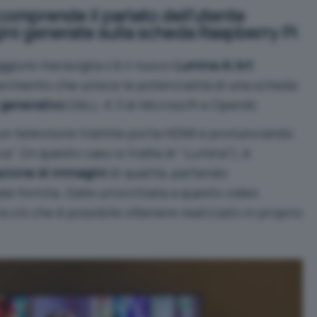
 comprende il parlato dell’utente
ini generate sulla scheda Raspberry Pi
ggiore meraviglia c’è il nuovo
Lumina AI Art
sperimento che unisce le potenzialità di una scheda
 generativo
DALL-E 3 di Microsoft e OpenAI.
un televisore tramite
porta HDMI
e pronunciando
” (in questo caso si tratta di “
Lumina
“), è
zione di immagini
di qualità, partendo
ale fornita. Date un’occhiata a
questo video
a ciò che è possibile ottenere realizzato in proprio