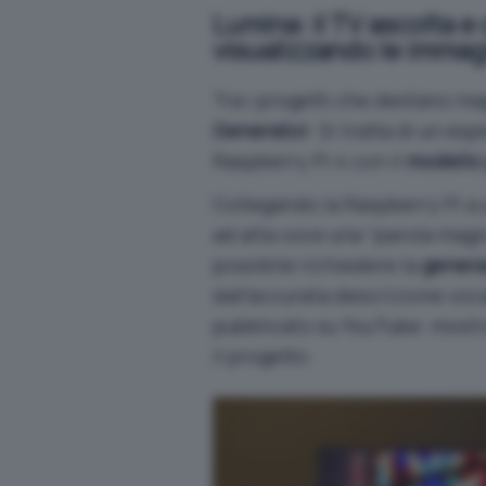
Lumina: il TV ascolta e
visualizzando le immag
Tra i progetti che destano ma
Generator
. Si tratta di un e
Raspberry Pi 4
con il
modello
Collegando la Raspberry Pi a 
ad alta voce una “parola magica
possibile richiedere la
genera
dall’accurata descrizione voc
pubblicato su YouTube
: mostr
il progetto.