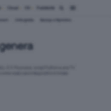
i
Cloud
OS
Pubblicità
ement
Crittografia
Backup e Ripristino
i genera
LL-E 3, Picovoice, script Python e una TV
ome realizzare il dispositivo in totale