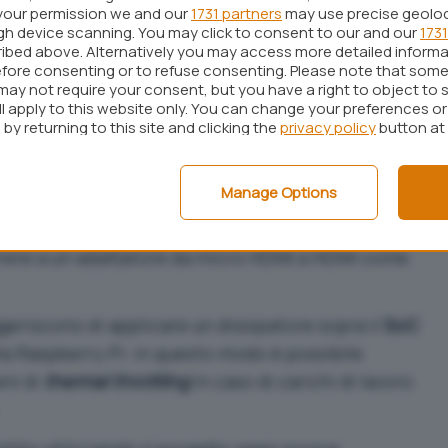
your permission we and our
1731 partners
may use precise geolo
ugh device scanning. You may click to consent to our and our
1731
ibed above. Alternatively you may access more detailed inform
fore consenting or to refuse consenting. Please note that some
ha
pubblicato su GitHub
tutte le informazioni per
may not require your consent, but you have a right to object to 
io: oltre alla scheda Raspberry Pi, è sufficiente
ll apply to this website only. You can change your preferences o
by returning to this site and clicking the
privacy policy
button at
omici come un
alimentatore USB-C 5,1V 3A
, un
 omnidirezionale
e infine un
cavo da micro HDMI a
board computer
con il televisore.
Manage Options
rmale
cavo HDMI
, per collegarne un capo alla
rrere a un
adattatore da micro HDMI a HDMI come
uggeriscono di
applicare un dissipatore
sopra il
SoC
a Raspberry Pi: in questo modo è possibile
ni di
thermal throttling
in caso di carichi di lavoro