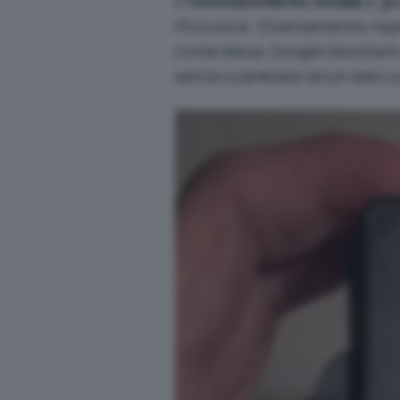
Il
riconoscimento vocale
è ge
Picovoice
. Diversamente risp
come Alexa, Google Assistant 
senza scambiare alcun dato su