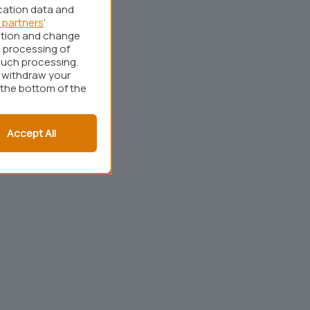
cation data and
 partners
’
ation and change
 processing of
such processing.
r withdraw your
 the bottom of the
Accept All