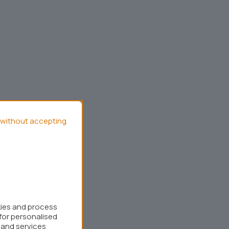
without accepting
kies and process
for personalised
 and services