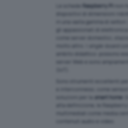
Le schede
Raspberry Pi
non h
dispositivi di dimensioni rid
in una vasta gamma di settori.
gli appassionati di elettronic
come server domestici, stazi
molto altro. I
single-board co
ambito didattico: possono ess
server Web e sono ampiamente
(IoT).
Sono strumenti eccellenti pe
e interconnessi, come sensori
soluzioni per la
smart home
. 
alta definizione, le Raspberr
multimediali come media cente
contenuti audio e video.