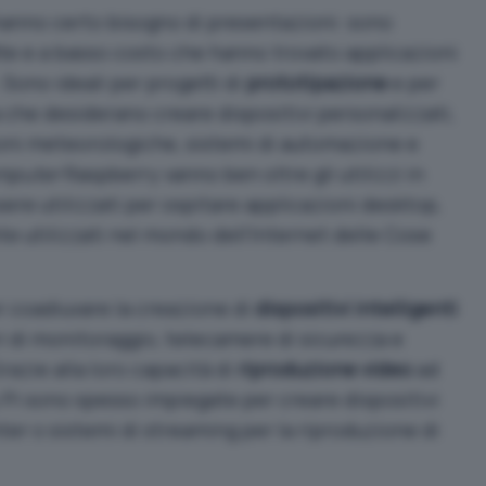
anno certo bisogno di presentazioni: sono
otte e a basso costo che hanno trovato applicazioni
 Sono ideali per progetti di
prototipazione
e per
a che desiderano creare dispositivi personalizzati,
oni meteorologiche, sistemi di automazione e
mputer
Raspberry vanno ben oltre gli utilizzi in
ere utilizzati per ospitare applicazioni desktop,
 utilizzati nel mondo dell’Internet delle Cose
r coadiuvare la creazione di
dispositivi intelligenti
 di monitoraggio, telecamere di sicurezza e
Grazie alla loro capacità di
riproduzione video
ad
y Pi sono spesso impiegate per creare dispositivi
r o sistemi di streaming per la riproduzione di