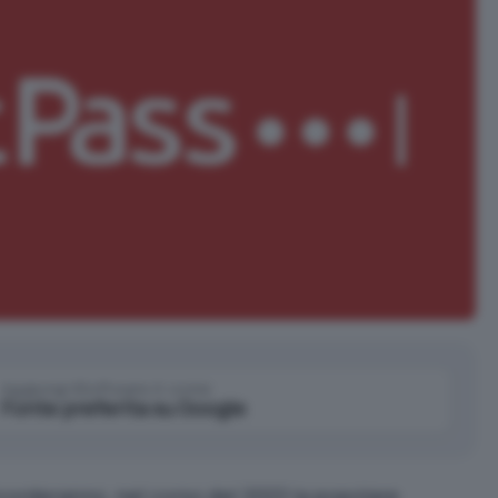
Aggiungi IlSoftware.it come
Fonte preferita su Google
corderanno, nel corso del 2022 la popolare