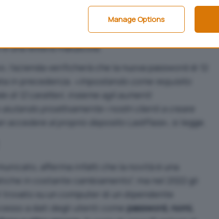
o a 8 cifre siano sicuri, le più moderne e avanzate
Manage Options
ssere molto pericolose, quindi ha deciso di
La password, inoltre, deve contenere almeno un
 e una lettera maiuscola.
oi, l’azienda verificherà che la nuova password di 12
ata in precedenza. «
Impostando come requisito
 di 12 caratteri, insieme agli aumenti
aiutando proattivamente i nostri clienti a creare
i per accedere al proprio deposito LastPass
», si legge.
unicato, afferma infatti che la novità è una
tiche in costante cambiamento”, ma nel 2022 gli
t trovato su un computer di un dipendente
cesso a dati degli utenti come
password, nomi,