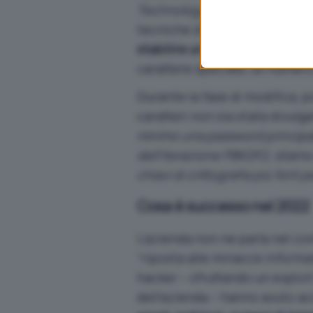
Technology
i codici di access
tecniche di hacking possono e
stabilire un nuovo standard
. 
carattere speciale, un numero
Durante la fase di modifica, p
caratteri non sia stata divulg
minimo una password principale
dell’iterazione PBKDF2, stiamo 
chiavi di crittografia più fort
Cosa è successo nel 2022
L’azienda non ne parla nel com
“riposta alle minacce informa
hacker – sfruttando un exploi
dell’azienda – hanno avuto ac