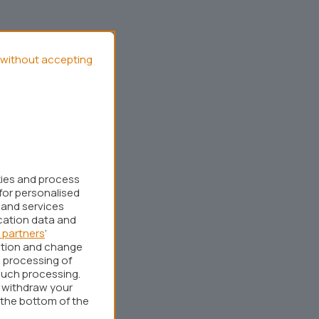
without accepting
kies and process
for personalised
 and services
cation data and
 partners
’
ation and change
 processing of
such processing.
r withdraw your
 the bottom of the