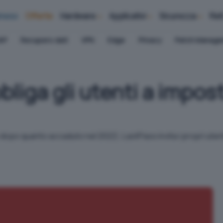
iness
Offerte
Hardware
Applicativi
Sicurezza
Ret
AP
Recupero dati
VPN
Edge
Privacy
Patch Manag
bliga gli utenti a impo
opo quanto accaduto nel 2022), LastPass invita i propri utent