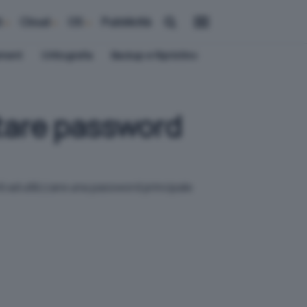
i
Cloud
OS
Pubblicità
ement
Crittografia
Backup e Ripristino
stare password
i ad utilizzare una password principale