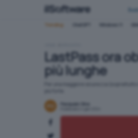
Bus
Trending:
ChatGPT
Windows 11
QN
HOME
APPLICATIVI
LastPass ora ob
più lunghe
Per una maggiore sicurezza (soprattutto d
più forte.
Pasquale Oliva
Pubblicato il 4 gen 2024