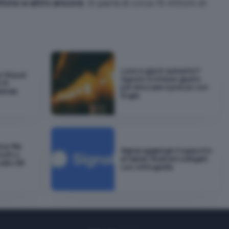
efono e altro ancora
. Si parla di circa 15 milioni di
Luce e gas in aumento?
e OS può
Agosto è il mese giusto
 AI
per bloccare il prezzo con
zienda
Engie
ce file
Signal aggiunge il supporto
ooth o
ai tablet Android collegati
odici QR
con crittografia