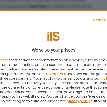
delle password
LastPass
è rimasta vittima di un
all’accesso dei dati sensibili degli utenti. A due
 l’azienda che gestisce il servizio ha annunciato
Continue 
al meglio
i dati di coloro lo utilizzano. Agli utenti
postare una password principale (quella
ord principale deve essere di almeno 12
We value your privacy
tners
store and/or access information on a device, such as coo
as unique identifiers and standard information sent by a device 
con un comunicato
firmato Mike Kosak,
Senior
ntent, advertising and content measurement, audience research
your permission we and our
1731 partners
may use precise geolo
ell’azienda. Nel post si legge che ora gli utenti
ugh device scanning. You may click to consent to our and our
1731
assword principale, così da rendere ancora più
ibed above. Alternatively you may access more detailed inform
a piattaforma.
La nuova password deve contenere
fore consenting or to refuse consenting. Please note that some
may not require your consent, but you have a right to object to 
ù almeno 8 come in precedenza.
ll apply to this website only. You can change your preferences o
by returning to this site and clicking the
privacy policy
button at
ante per il
National Institute of Standards and