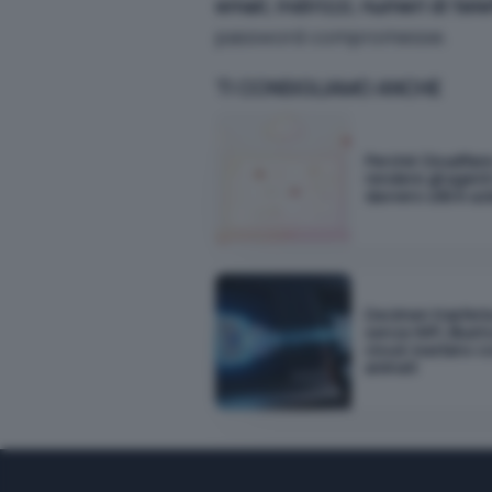
email, indirizzi, numeri di tel
password compromesse.
TI CONSIGLIAMO ANCHE
Perché Cloudflar
rendere gli agenti
davvero utili in a
Decimen trasferis
senza WiFi, Bluet
cloud: bastano c
animati