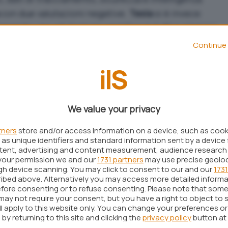
con due valutazioni negative.
Tesla
si è invece
enendo una valutazione negativa in tutti e cinque i
bianco nel
resoconto Mozilla
.
Continue 
 Mozilla sono categorici e invitano tutte
iare una seria riflessione
 e indica che la categoria
automotive
è ad oggi
We value your privacy
 si parla di mancanza di
misure a tutela della
uo.
tners
store and/or access information on a device, such as coo
as unique identifiers and standard information sent by a device 
eicoli connessi
è di estrema rilevanza, poiché
ntent, advertising and content measurement, audience research
your permission we and our
1731 partners
may use precise geolo
 queste automobili e i dati raccolti possono
ugh device scanning. You may click to consent to our and our
1731
fili
estremamente precisi su ciascun utente. È
ibed above. Alternatively you may access more detailed inform
fore consenting or to refuse consenting. Please note that some
 e le
Autorità di regolamentazione
prestino
may not require your consent, but you have a right to object to 
a, al fine di garantire che gli utenti siano
ll apply to this website only. You can change your preferences o
by returning to this site and clicking the
privacy policy
button at
i costruttori automobilistici adottino misure