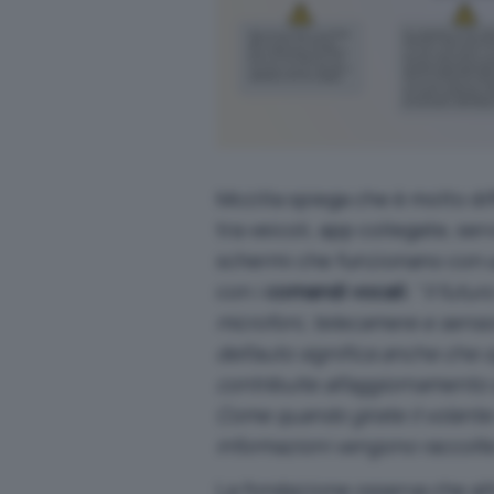
Mozilla spiega che è molto dif
tra veicoli, app collegate, ser
schermi che funzionano con u
con i
comandi vocali
. “
Il futur
microfoni, telecamere e sensor
dell’auto significa anche che o
contribuite all’aggiornamento d
Come quando girate il volante 
informazioni vengono raccolte
La fondazione osserva che al