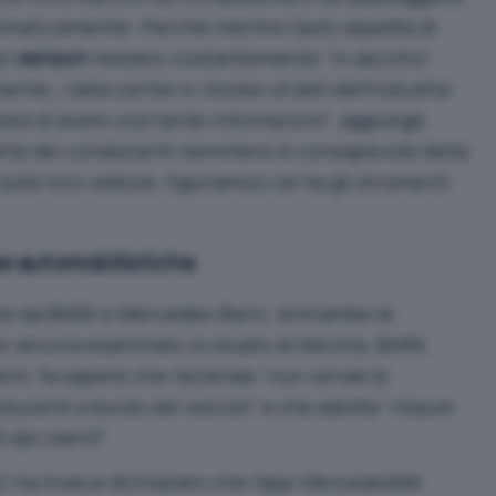
maticamente. Perché mentre l’auto aspetta di
ri
sensori
restano costantemente “in ascolto”.
te, i data center e i broker di dati dell’industria
rsi di avere così tante informazioni
“, aggiunge
arte dei conducenti nemmeno è consapevole della
sulle loro vetture; figuriamoci se ha gli strumenti
se automobilistiche
vate da BMW e Mercedes-Benz: entrambe le
r ancora esaminato lo studio di Mozilla. BMW,
anni, fa sapere che l’azienda “
non vende le
ducenti a bordo del veicolo
” e che adotta “
misure
dei clienti
“.
ha invece dichiarato che l’app
MercedesMe