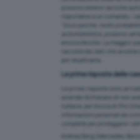
possono essere raccolte auto
rispondere a un comando, i va
“
Ecco perché, molto probabilmen
automobilistica, possono vanta
ancora Mozilla. La maggior p
raccolta dei dati che avviene 
per disattivarla.
Le prime risposte delle ca
Le prime risposte sono arri
aziende dichiarano di non ave
tuttavia, per bocca di Phil DiI
informazioni personali dei con
complete per proteggere i dati 
Andrea Berg (Mercedes-Benz) 