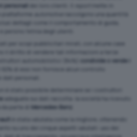
i personali
dei loro clienti. Il
report
mette in
le piattaforme
automotive
raccolgono una quantità
nclusi dettagli come il comportamento di guida,
e persino l’etnia degli utenti.
zzati per scopi pubblicitari mirati, con alcune case
 il diritto di vendere tali informazioni a terze
ostruttori automobilistici (84%)
condivide o vende i
 92% di essi non fornisce alcun controllo
i dati personali.
n è stato possibile determinare se i costruttori
he
adeguate sui dati raccolta: la società ha ricevuto
a da parte di
Mercedes-Benz
.
ault
è stata valutata come la migliore, ottenendo
nto su uno dei cinque aspetti valutati: uso dei
ti, dati di tracciamento, sicurezza e intelligenza