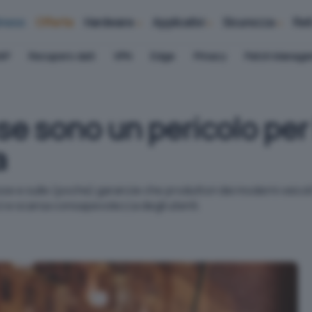
iness
Offerte
Hardware
Applicativi
Sicurezza
Ret
AP
Recupero dati
VPN
Edge
Privacy
Patch Manag
e sono un pericolo per l
a
e e sulle (poche) garanzie che produttori dei moderni veicoli f
rzi e scarsa consapevolezza degli utenti.