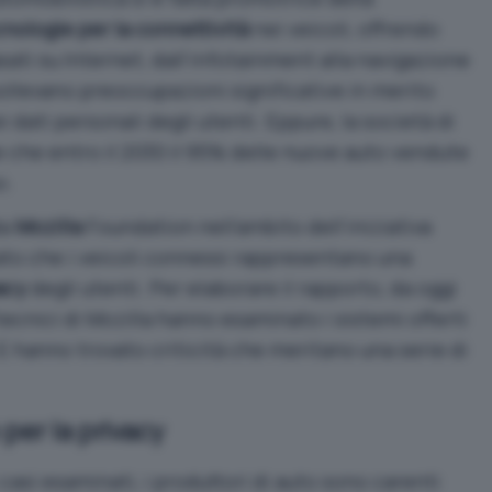
nologie per la connettività
nei veicoli, offrendo
ati su Internet, dall’infotainment alla navigazione
ollevano preoccupazioni significative in merito
ei dati personali degli utenti. Eppure, la società di
che entro il 2030 il 95% delle nuove auto vendute
o.
da
Mozilla
Foundation nell’ambito dell’iniziativa
lato che i veicoli connessi rappresentano una
acy
degli utenti. Per elaborare il rapporto, da oggi
ecnici di Mozilla hanno esaminato i sistemi offerti
 E hanno trovato criticità che meritano una serie di
per la privacy
 casi esaminati, i produttori di auto sono carenti