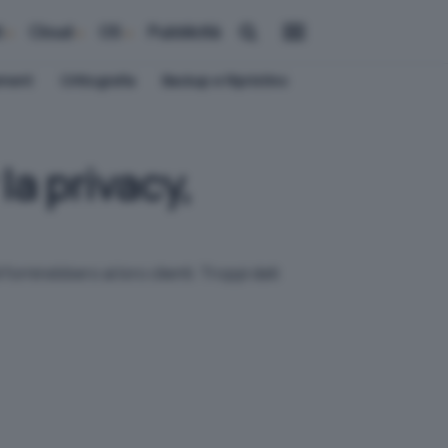
i
Cloud
OS
Pubblicità
ement
Crittografia
Backup e Ripristino
a privacy,
ornirebbero ai loro clienti. Troppi dati