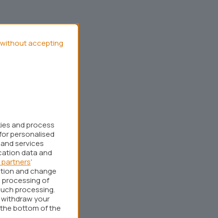
without accepting
kies and process
for personalised
 and services
cation data and
 partners
’
ation and change
 processing of
such processing.
r withdraw your
 the bottom of the