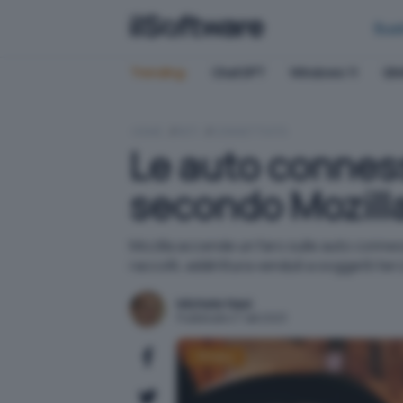
Bus
Trending:
ChatGPT
Windows 11
QN
HOME
RETI
CONNETTIVITÀ
Le auto conness
secondo Mozill
Mozilla accende un faro sulle auto conness
raccolti, addirittura venduti a soggetti te
Michele Nasi
Pubblicato il 7 set 2023
Privacy