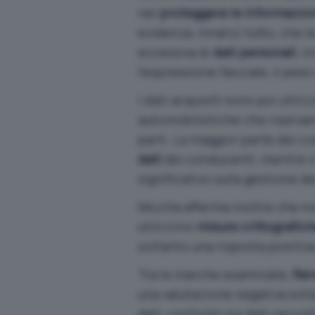
nel
proteggere le informazion
evidenza, innanzi tutto, che 
eccessiva di
dati personali
, i
l’espressione facciale, il peso 
I dati acquisiti sono poi utili
automobilistiche che riservano
parti. La maggior parte dei c
dati
dei conducenti, mentre il
significativo sulla gestione de
Mozilla afferma inoltre che no
utilizzino
misure crittografic
soltanto una risposta positiv
Tra le marche esaminate,
Ren
una valutazione negativa solta
dati, controllo sui dati raccol