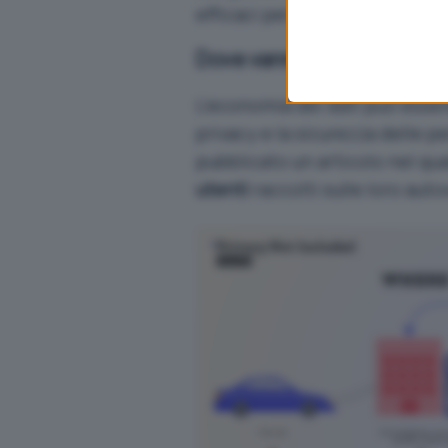
efficaci per assicurare la sic
Dove vanno i dati personali
L’economia dei dati può esser
privacy e la sicurezza delle p
pubblicato un articolo
nel qua
utenti
raccolti sulle loro auto