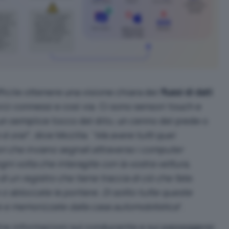
ficile ottenere una visione chiara dei
flussi di dati
vizi connessi e così via. Ci sono sensori touch e
n semplice tocco del dito, un cenno del piede o
o è ora!
“, dice Mozilla. “
Ma avere tutti quei
i che inviano segnali attraverso i computer
gni volta che interagite con la vostra vettura,
i un registro che tiene traccia di ciò che fate.
o sbloccate le portiere. Di solito tutte queste
 e memorizzate dalla casa automobilistica
“.
tre informazioni sul conducente e sui passeggerei