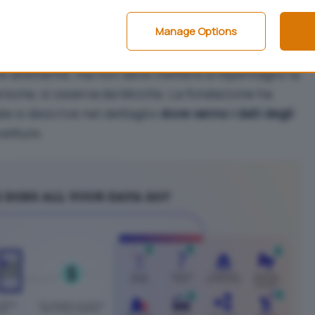
urezza e la privacy dei conducenti.
Manage Options
 degli utenti raccolti sulle auto connesse
e allettante, ma non deve mettere a repentaglio la
ersone, si osserva da Mozilla. La fondazione ha
le si descrive nel dettaglio
dove vanno i dati degli
vetture.