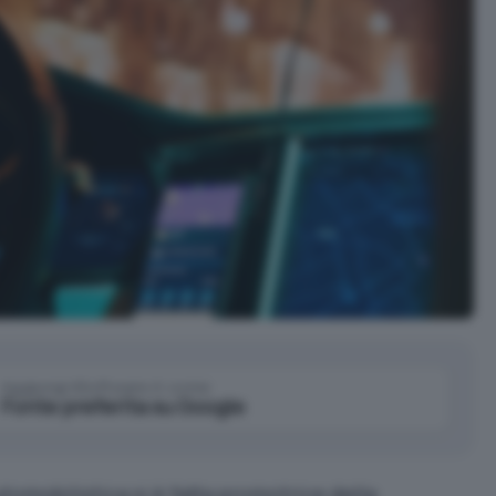
Aggiungi IlSoftware.it come
Fonte preferita su Google
automobilistica si è fatta promotrice della