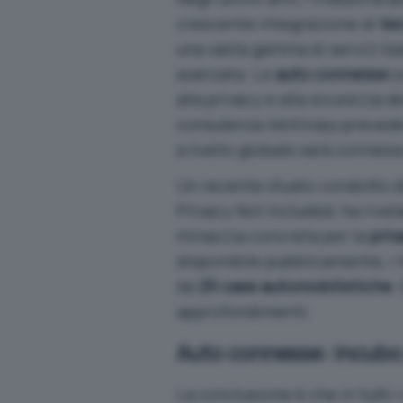
crescente integrazione di
tec
una vasta gamma di servizi bas
avanzata. Le
auto connesse
s
alla privacy e alla sicurezza d
consulenza
McKinsey
prevede 
a livello globale sarà conness
Un recente studio condotto 
Privacy Not Included
, ha rive
minaccia concreta per la
priv
disponibile pubblicamente, i t
da
25 case automobilistiche
.
approfondimenti.
Auto connesse: incubo 
La conclusione è che in tutti i