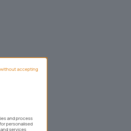
without accepting
kies and process
for personalised
 and services