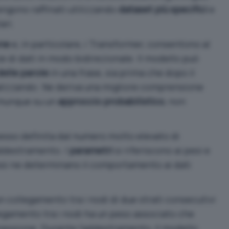
ngono raffinati utilizzando
dataset più specifici
e
ari.
one
e, in particolare, i
Transformer
, consentono al
 di dati in modo bidirezionale. Il modello può
elle parole
in una frase, sia prima che dopo il
alizzando. Ne deriva una migliore comprensione
comunque su un
approccio probabilistico
, non
esso definita dal numero molto elevato di
addestramento. I
parametri
si riferiscono ai pesi e
ssi ne determinano il comportamento ai dati
 collegamento tra i nodi di due strati consecutivi
legamento tra i nodi ha un peso associato che
nessione. Durante l’addestramento, il modello