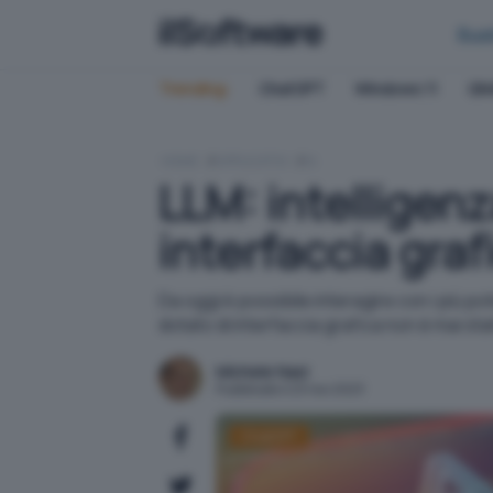
Bus
Trending:
ChatGPT
Windows 11
QN
HOME
APPLICATIVI
IA
LLM: intelligenz
interfaccia graf
Da oggi è possibile interagire con i più p
dotato di interfaccia grafica non è mai st
Michele Nasi
Pubblicato il 23 nov 2023
ChatGPT