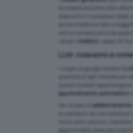
accedere al potenziale offerto
dispositivi in possesso degli 
senza trasferire dati a soggett
non si contano più e da qualc
i propri
chatbot
, capaci di fu
LLM: cosa sono e come
I
Large Language Models
(
LL
quantità di dati testuali per
Questi modelli appartengono a
apprendimento automatico
n
Per la fase di
addestramento
provenienti da una varietà di f
molto altro ancora. L’obiettiv
approfondita delle peculiarità