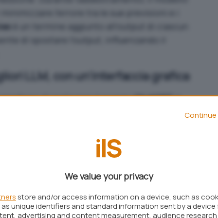
minimizzare l’errore tra le sue previsioni e i
ias
è un termine aggiunto all’output di ciascun
nte di spostare l’output, influenzando il
igliori LLM, con un’interfaccia grafica
rmettono di realizzare il proprio
ChatGPT
in
 integrare l’intelligenza artificiale in una
Continue 
 a livello professionale e aziendale.
 ufficiale
, è uno strumento che offre la possibilità
We value your privacy
ati su Hugging Face. Sono esplicitamente citati
er, Replit e GPT-Neo-X ma qualunque modello
tners
store and/or access information on a device, such as coo
as unique identifiers and standard information sent by a device 
sulta utilizzabile con LM Studio.
ntent, advertising and content measurement, audience research