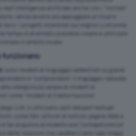
 dall’intelligenza artificiale anche con i “normali”
utenti, senza doversi più appoggiare al cloud e
i terzi. I progetti incentrati sui migliori LLM ormai
he tempo è diventato possibile creare e utilizzare
nzionare in ambito locale.
 funzionano
M
) sono modelli di linguaggio addestrati su grandi
 apprendere e “comprendere” il linguaggio naturale.
lla categoria più ampia di modelli di
oti come “modelli di trasformazione”.
degli LLM, si utilizzano vasti dataset testuali
onti, come libri, articoli di notizie, pagine Web e
o è far acquisire al modello una “consapevolezza”
 e delle relazioni che caratterizzano ogni lingua.