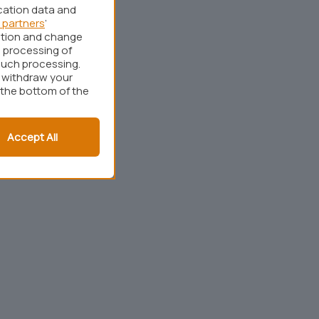
cation data and
 partners
’
ation and change
 processing of
such processing.
r withdraw your
 the bottom of the
Accept All