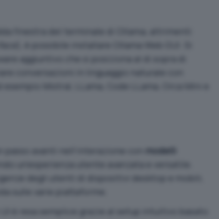
edda finestra del terminale di
Ollama
, altrimenti
face
), è possibile installare
Ollama Web GUI
. Si
are aggiuntivo che si posiziona al di sopra di
are conversazioni in linguaggio naturale con
ad esempio
Mistral
, LLama, Code LLama, Orca Mini e
 passo avanti nell’interazione con
modelli
endo un’esperienza utente avanzata e versatile.
igenze degli utenti di dispositivi desktop e mobili,
da sulle varie piattaforme.
UI è resa semplice grazie al setup intuitivo basato