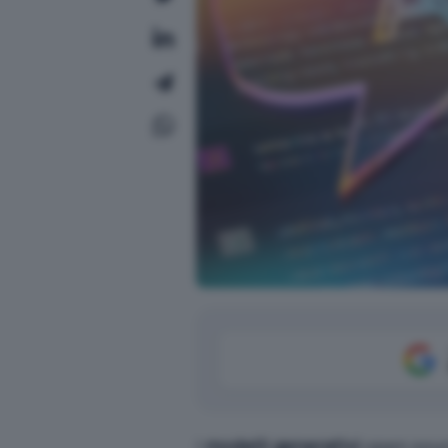
I
modelli generativi
open sour