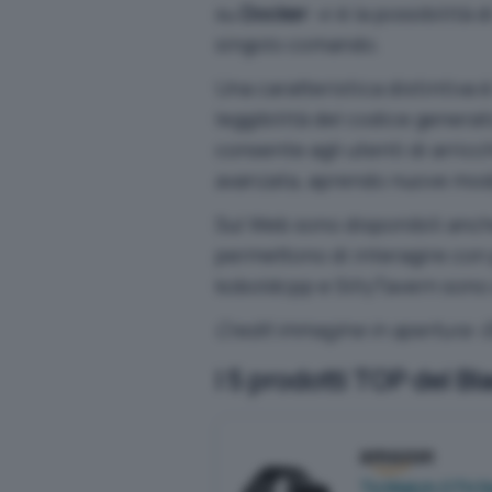
su
Docker
: vi è la possibilit
singolo comando.
Una caratteristica distintiva è 
leggibilità del codice generat
consente agli utenti di arricc
avanzata, aprendo nuove mod
Sul Web sono disponibili anche 
permettono di interagire con
koboldcpp
e
SillyTavern
sono 
Credit immagine in apertura: 
I 5 prodotti TOP del Bl
TicWatch GTH Sma