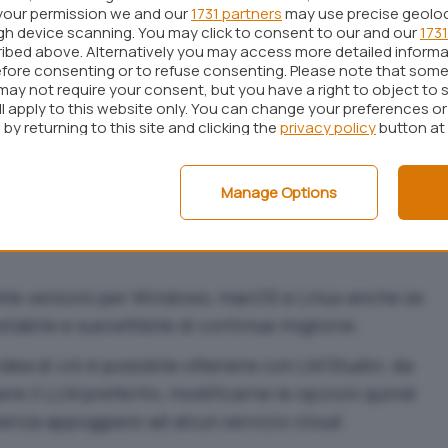
your permission we and our
1731 partners
may use precise geolo
a open source che mira a far progredire le
ugh device scanning. You may click to consent to our and our
1731
iciale attraverso un approccio aperto. La
ibed above. Alternatively you may access more detailed inform
fore consenting or to refuse consenting. Please note that some
ma di modelli di intelligenza artificiale, dataset e
may not require your consent, but you have a right to object to 
a comunità di collaborare e innovare. Il formato
ll apply to this website only. You can change your preferences o
by returning to this site and clicking the
privacy policy
button at
zare modelli destinati all’inferenza,
modelli linguistici come GPT (
Generative Pre-
Manage Options
elle versioni per Windows, macOS e Linux anche se
stabile e suscettibile di continue migliorie.
’idea di ciò è possibile ottenere con LM Studio: da
iere il LLM preferito, modificarne le opzioni quindi
enza appoggiarsi ad alcun servizio cloud.