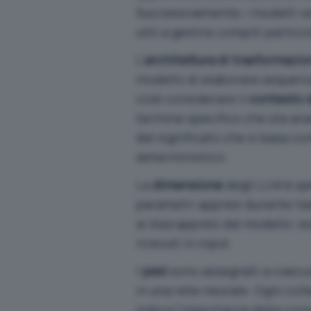
Successivamente, i modelli ve
utili a gestire compiti particol
L’
architettura di trasformazi
modello di elaborare sequenze
cioè considerare il
contesto d
termine specifico che sta an
del significato che si basa 
deterministico.
La
dimensione
degli LLM è sp
parametri appresi durante l’
ai
bias
appresi dal modello: e
ricevuti in input.
I
pesi
sono assegnati a ciascun
in una
rete neurale
. Ogni col
indica l’importanza della con