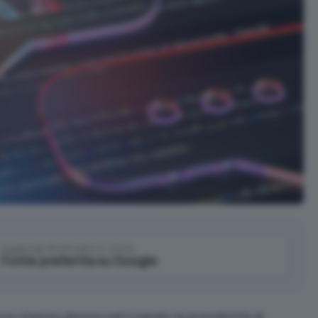
Aggiungi IlSoftware.it come
Fonte preferita su Google
ce stanno democratizzando la possibilità di