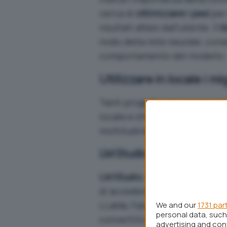
cerca di
ottimizzare i pesi
per 
risultati attesi dall’utente. Il
b
nodo della rete neurale: conse
comportamento del modello.
Utilizzare in locale i m
Tanti progetti open source pe
locale e sfruttare il codice per
moltitudine di progetti, anche
LM Studio
LM Studio
, scaricabile
dal sito
di accedere a tanti LLM ospit
LLaMa, Falcon, MPT, StarCod
We and our
1731 par
personal data, such 
convertito in formato GGUF ri
advertising and co