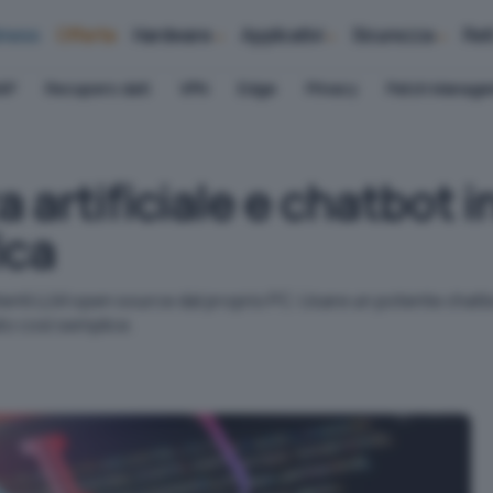
iness
Offerte
Hardware
Applicativi
Sicurezza
Ret
AP
Recupero dati
VPN
Edge
Privacy
Patch Manag
a artificiale e chatbot i
ica
otenti LLM open source dal proprio PC. Usare un potente chatbot
ato così semplice.