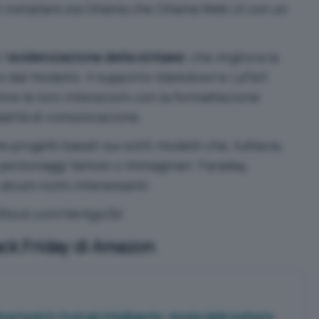
à di installare sia Ollama che Ollama Web UI con un
l’
evidenziazione della sintassi
, che migliora la
o dal modello. Il supporto
Markdown
e
LaTeX
hire le loro interazioni con la formattazione
alità di comunicazione.
progetti basati sui soliti modelli che, tuttavia,
 personaggi famosi o immaginari:
Faraday
,
alcuni nomi interessanti.
iStock.com/
Vertigo3d
ack Friday di Amazon
rtwatch Orologio Intelligente, durata della batteria