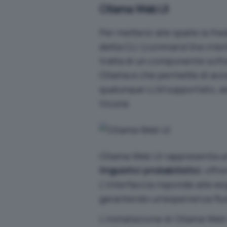
Ollama Web UI
Per mettersi alle spalle la fr
detta CLI (
command line inter
tratta di un componente softw
Ollama e che permette di avvi
qualunque LLM supportato, 
Vicuna.
Ollama Web UI rappresenta un
linguistici probabilistici
, offr
L’interfaccia risponde alle es
garantendo un’esperienza flui
L’installazione di Ollama Web 