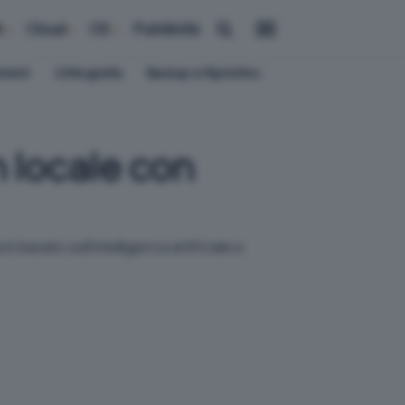
i
Cloud
OS
Pubblicità
ement
Crittografia
Backup e Ripristino
n locale con
 basato sull'intelligenza artificiale e